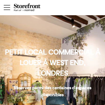
PETIT LOCAL COMMERCIAL À
LOUER À WEST END,
LONDRES
Réservez parmi des centaines d'espaces
disponibles