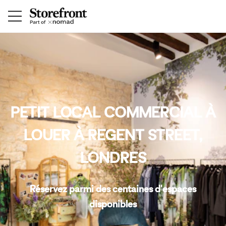
PETIT LOCAL COMMERCIAL À
LOUER À REGENT STREET,
LONDRES
Réservez parmi des centaines d'espaces
disponibles