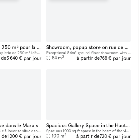
Beau Showroom de 250 m² pour la fashion week
Showroom, popup store on rue de Turenne
Découvrez une très belle galerie de 250 m² idéalement situé au cœur du Marais à Paris. Parfait pour les showrooms, cette location offre des caractéristiques uniques telles que de hauts plafonds, des
Exceptional 84m² ground-floor showroom with a sleek design, located in the heart of the Marais, Paris’ historic and fashion-centric district. Its prime location and flexible layout make it ideal for
2
r de
à partir de
par jour
par jour
84
m
5 640 €
768 €
e dans le Marais
Spacious Gallery Space in the Haut Marais
Ce vaste espace modulable à louer se situe dans le quartier du Haut Marais, centre de gravité des touristes et parisiens les plus branchés. Les boutiques y sont pointues, les bars et restaurants, con
Spacious 1000 sq ft space in the heart of the vibrant Haut Marais. Bright, grand, street-level space featuring two very large floor-to-ceiling windows that open directly onto the street, offering str
2
r de
à partir de
par jour
par jour
100
m
1 200 €
720 €