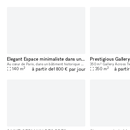
Elegant Espace minimaliste dans un Bâtiment Historique, Palais-Royal/ Louvre
Au cœur de Paris, dans un bâtiment historique du 17ème siècle avec de hauts plafonds et une luminosité naturelle. Située en plein centre-ville, ce lieu est parfait pour des événements éphémères ou de
2
2
à partir de
à parti
par jour
140
m
350
m
1 800 €