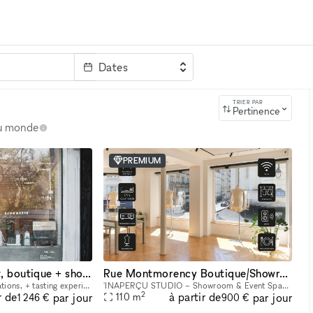
Dates
clé
TRIER PAR
Pertinence
au monde
PREMIUM
A sunny, minimalist, boutique + showroom in the heart of the Lower East Side, Manhattan
Rue Montmorency Boutique/Showroom
For pop-ups, brand activations, + tasting experiences. If you're a brand that is looking to showcase your products, we have the perfect place for you. Our sustainably designed 'pop up space' is ide
'INAPERÇU STUDIO – Showroom & Event Space in the Heart of Le Marais Located in the heart of Le Marais, one of Paris's most vibrant and sought-after neighborhoods, L'INAPERÇU STUDIO is a versatile ve
2
r de
à partir de
par jour
par jour
110
m
1 246 €
900 €