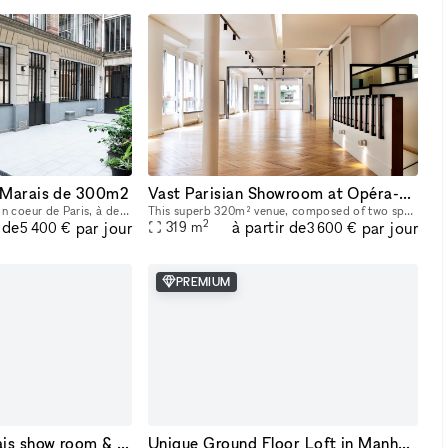
e Marais de 300m2
Vast Parisian Showroom at Opéra-Bourse
La Galerie se situe en plein coeur de Paris, à deux pas du Centre Pompidou et de la rue des Archives. Cet espace de 300m2 a été entièrement rénové en 2022 afin d’acceuillir un nouvel espace d’exposit
This superb 320m² venue, composed of two spaces—a 220m² area on the first floor and a 100m² room on the ground floor—is available for short-term rental to host your Showrooms, Pop-Up Stores, Temporar
2
 de
à partir de
par jour
par jour
319
m
5 400 €
3 600 €
PREMIUM
Temporary 13 Marais show room & pop up
Unique Ground Floor Loft in Manhattan