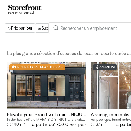
Prix par jour
Superficie
Projets
Équipements
Mot 
La plus grande sélection d'espaces de location courte durée 
PROPRIÉTAIRE RÉACTIF < 4H
PREMIUM
Elevate your Brand with our UNIQUE POP UP SPACE in PARIS Marais
In the heart of the MARAIS DISTRICT and a vibrant neighborhood, our space provides you with an outstanding FRONTAGE, VOLUME and ARCHITECTURE. The location is very interesting as it is on a real sho
2
2
à partir de
à parti
par jour
140
m
37
m
1 800 €