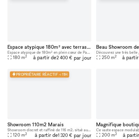
Espace atypique 180m² avec terrasse — Bar Marais / République — Showroom, shooting, pop-up restaurant, défilé
Espace atypique de 180m² en plein cœur de Paris (3e arrondissement), à deux pas des métros République et Temple. Ce bar à cocktails centenaire fondé en 1923 offre un cadre unique et scénographiable p
2
2
à partir de
à parti
par jour
180
m
250
m
2 400 €
PROPRIÉTAIRE RÉACTIF < 11H
Showroom 110m2 Marais
Magnifique boutiqu
Showroom discret et raffiné de 116 m2, situé au 147 rue du Temple – 75003 PARIS, en fond de cour. Dans un pur style industriel avec ses murs blancs et son sol en béton, il bénéficie d’une lumière du
2
2
à partir de
à parti
par jour
120
m
200
m
1 320 €