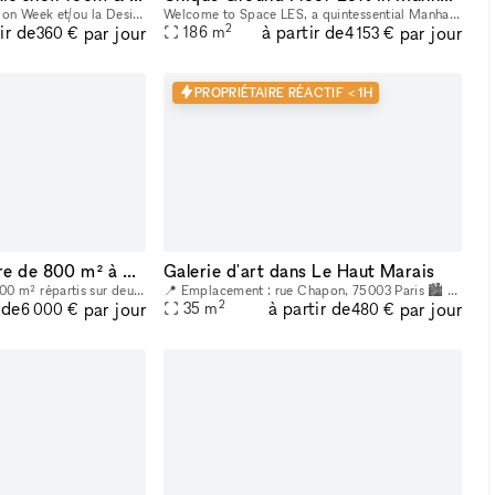
1. Le prix pendant la Fashion Week et/ou la Design Week est de 1875 € par jour et 11 250 € par semaine. Profitez de notre espace polyvalent idéal pour les showrooms de mode, les produits de luxe, les
Welcome to Space LES, a quintessential Manhattan ground floor loft in the trendy Lower East Side! It features 2,000 sq. ft. of usable space with a comfortable capacity of 125 people, 11 ft ceiling, a
2
ir de
à partir de
par jour
par jour
186
m
360 €
4 153 €
PROPRIÉTAIRE RÉACTIF < 1H
Espace sous verrière de 800 m² à Bastille
Galerie d'art dans Le Haut Marais
L'espace se déploie sur 800 m² répartis sur deux niveaux dont un espace central sous une verrière de 465 m² avec un patio extérieur de 30 m². Vous trouverez en pièce jointe une présentation détaillée
📍 Emplacement : rue Chapon, 75003 Paris 🏙 Emplacement stratégique : Situé dans le cœur du Marais, à proximité de nombreux lieux culturels et artistiques. Un espace créatif indépendant, situé au cœur
2
 de
à partir de
par jour
par jour
35
m
6 000 €
480 €