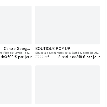
Prestigious Gallery - Centre Georges Pompidou
BOUTIQUE POP UP
350 m² Gallery Across Two Flexible Levels, Ideally Located Facing the Centre Georges Pompidou, in the Dynamic Marais/Châtelet District This exceptional space offers a modern, versatile environment,
Située à deux minutes de la Bastille, cette boutique pop-up lumineuse et élégante offre une belle vitrine, une grande hauteur sous plafond et un agencement idéal pour tous vos projets : showroom, exp
2
r de
à partir de
par jour
par jour
25
m
3 600 €
348 €