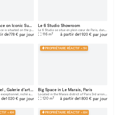
Stunning Retail Space on Iconic Sunset Boulevard
Le 6 Studio Showroom
This captivating retail space is situated on the prestigious Sunset Boulevard, offering unparalleled visibility and exposure to a high-end clientele. Recently Renovated & Designed for Impact: Moder
Le 6 Studio se situe en plein cœur de Paris, dans le Sentier. - STUDIO PHOTO & VIDÉO 2 PLATEAUX dont 1 CYCLO - ESPACE DE LOCATION POUR SHOWROOMS / EXPOSITIONS / CASTINGS
2
tir de
à partir de
par jour
par jour
116
m
778 €
1 920 €
PROPRIÉTAIRE RÉACTIF < 1H
Espace événementiel , Galerie d’art / show room au cœur de Paris
Big Space in Le Marais, Paris
Bienvenue dans notre lieu exceptionnel, niché au sein de l'ancien guichet de la Banque Française, un monument historique inscrit au patrimoine. Cet espace polyvalent offre une variété d'options pour
Located in the Marais district of Paris 3rd arrondissement. Large space available for rent for showrooms, fashion events, art galleries, etc.
2
r de
à partir de
par jour
par jour
120
m
1 020 €
1 800 €
CTIF < 4H
PROPRIÉTAIRE RÉACTIF < 6H