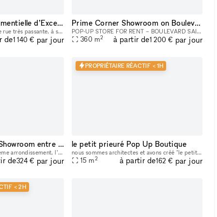
L’Expérience Événementielle d’Exception au Cœur de Bastille
Prime Corner Showroom on Boulevard Saint-Michel
Idéalement situé dans une rue très passante, à seulement une minute du métro, cet espace offre un emplacement stratégique au cœur d’un quartier dynamique et recherché. La boutique de 90 m² bénéficie
POP-UP STORE FOR RENT – BOULEVARD SAINT-MICHEL, PARIS 5TH Position your brand in the heart of one of the busiest and most iconic locations on Paris’s Left Bank. This retail space enjoys a prime loc
2
r de
à partir de
par jour
par jour
360
m
1 140 €
1 200 €
PROPRIÉTAIRE RÉACTIF < 1H
Espace Galerie ou Showroom entre Bastille et République
le petit prieuré Pop Up Boutique
Situé en plein cœur du 11eme arrondissement, l’espace se trouve dans le quartier saint Ambroise à la lisière du marais (boulevard Beaumarchais) et du quartier Rue saint Maur (espace des lumières et s
nous sommes architectes et avons créé "le petit prieure" pour offrir un espace aménagé et modulable pour tous les créateurs qui souhaitent présenter leur travaux ( designers, artistes, céramistes, ph
2
ir de
à partir de
par jour
par jour
15
m
324 €
162 €
CTIF < 2H