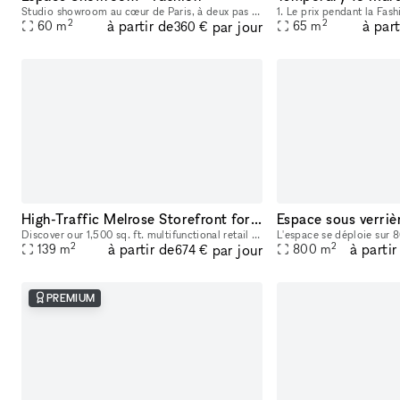
Studio showroom au cœur de Paris, à deux pas du Marais, situé au 17 rue de Nice. Cet espace au charme typiquement parisien est idéal pour les showrooms, présentations de collections, pop-ups et événe
2
2
à partir de
à part
par jour
60
m
65
m
360 €
High-Traffic Melrose Storefront for Pop-Ups & Brand Activations
Discover our 1,500 sq. ft. multifunctional retail and activation space located on iconic Melrose and Fairfax, a well-known celebrity and cultural hotspot in Los Angeles. Surrounded by luxury brands
2
2
à partir de
à partir
par jour
139
m
800
m
674 €
PREMIUM