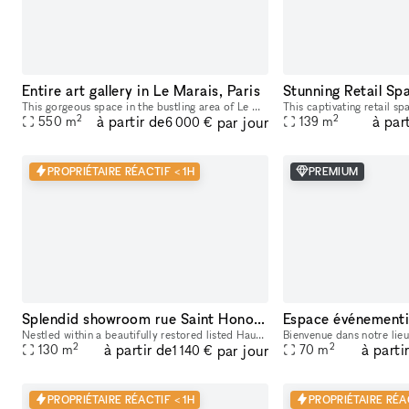
Entire art gallery in Le Marais, Paris
This gorgeous space in the bustling area of Le Marais, is perfect for brands looking to host a Showroom or Private Sale. Boasting a private entrance that creates a well-lit ambiance. With a trendy m
2
2
à partir de
à par
par jour
550
m
139
m
6 000 €
PROPRIÉTAIRE RÉACTIF < 1H
PREMIUM
Splendid showroom rue Saint Honoré - Place Vendôme, in the heart of Paris fashion & culture district.
Nestled within a beautifully restored listed Haussmann building at 229 Rue Saint-Honoré, between Place Vendôme, the Tuileries Gardens and the Louvre, 229LAB offers one of Paris' most prestigious addr
2
2
à partir de
à parti
par jour
130
m
70
m
1 140 €
PROPRIÉTAIRE RÉACTIF < 1H
PROPRIÉTAIRE RÉA