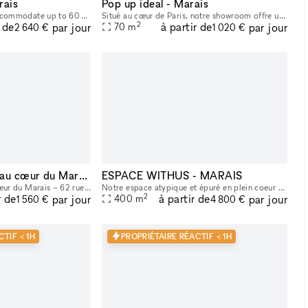
rais
Pop up ideal - Marais
This 90m2 gallery can accommodate up to 60 people, with a 40m2 storage room in the basement. Bright, with a clean, modern style and ample hanging space, this gallery is ideal for art exhibitions, sh
Situé au cœur de Paris, notre showroom offre un cadre lumineux et raffiné, avec une belle hauteur sous plafond et une atmosphère idéale pour accueillir des marques, des collections et des événements
2
r de
à partir de
par jour
par jour
70
m
2 640 €
1 020 €
Showroom/Galerie au cœur du Marais
ESPACE WITHUS - MARAIS
Galerie d’exception au cœur du Marais – 62 rue de Turenne Idéalement située sur l’une des artères les plus recherchées du Marais, entre la Place des Vosges et la rue de Bretagne, la galerie bénéficie
Notre espace atypique et épuré en plein coeur du marais (situé entre l'Hotel de Ville et la rue des Archives), vous accueil pour vos projets en tout genre : Shooting/tournage , défilé , showroom , pr
2
r de
à partir de
par jour
par jour
400
m
1 560 €
4 800 €
TIF < 1H
PROPRIÉTAIRE RÉACTIF < 1H