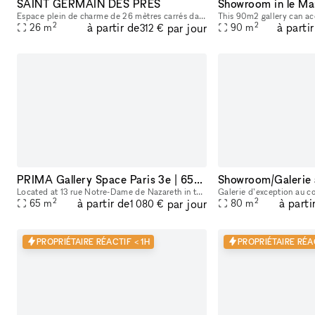
SAINT GERMAIN DES PRES
Showroom in le Ma
Espace plein de charme de 26 mètres carrés dans le quartier très prisé de saint germain de prés. Dans une rue très commerçante, on peut y apercevoir le carré saint germain, idéal pour y accueillir sa
2
2
à partir de
à parti
par jour
26
m
90
m
312 €
PRIMA Gallery Space Paris 3e | 65m² Minimal White Cube in Haut-Marais
Located at 13 rue Notre-Dame de Nazareth in the heart of the Haut-Marais, PRIMA is a 65 m² contemporary gallery space designed for exhibitions, pop-ups, showrooms, fashion presentations, castings, ev
2
2
à partir de
à parti
par jour
65
m
80
m
1 080 €
PROPRIÉTAIRE RÉACTIF < 1H
PROPRIÉTAIRE RÉAC