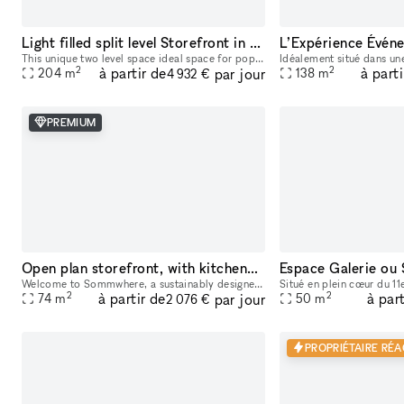
Light filled split level Storefront in the heart of Manhattan (with high ceilings and multiple rooms)
This unique two level space ideal space for pop-ups, dining experiences, galleries, panel conversations, fashion presentations, showrooms and more. With a total ceiling height of 26' the two story s
2
2
à partir de
à parti
par jour
204
m
138
m
4 932 €
PREMIUM
Open plan storefront, with kitchenette + spa like wetroom. A unique NY showroom.
Welcome to Sommwhere, a sustainably designed pop-up space in the heart of the Lower East Side. Transport yourself and guests to this stylish, minimalist space conveniently located on Ludlow between H
2
2
à partir de
à part
par jour
74
m
50
m
2 076 €
PROPRIÉTAIRE RÉA