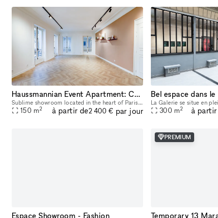
Haussmannian Event Apartment: Corporate Seminars, Conferences, Showrooms...
Bel espace dans l
Sublime showroom located in the heart of Paris, near the Montorgueil and Marais districts. Imbued with typical Parisian charm, the showroom offers an incomparable showcase. You can rent it to highlig
2
2
à partir de
à partir
par jour
150
m
300
m
2 400 €
PREMIUM
Espace Showroom - Fashion