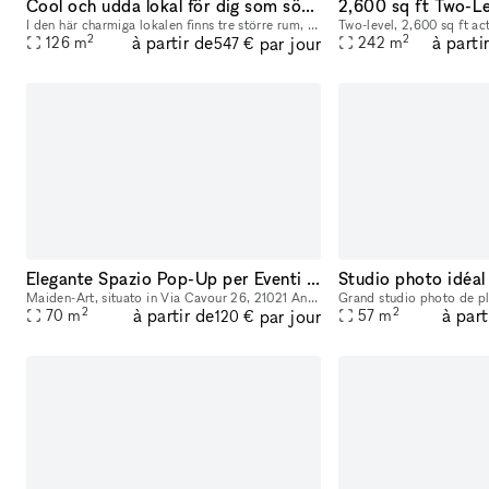
Cool och udda lokal för dig som söker något annorlinda för ditt event
I den här charmiga lokalen finns tre större rum, telefonrum, pentry samt toalett med dusch. En generös takhöjd och en bra lokaldisponering gör att lokalen kan passa flera olika typer av event. Drot
2
2
à partir de
à parti
par jour
126
m
242
m
547 €
Elegante Spazio Pop-Up per Eventi e Vendite a Angera, Lago Maggiore
Maiden-Art, situato in Via Cavour 26, 21021 Angera (VA), offre un elegante e accogliente spazio pop-up nel cuore di Angera, a pochi passi dal Lago Maggiore. Questo spazio unico combina il fascino del
2
2
à partir de
à part
par jour
70
m
57
m
120 €