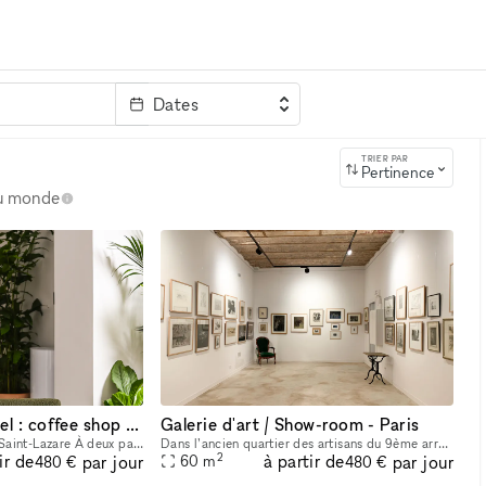
Dates
clé
TRIER PAR
Pertinence
au monde
Espace événementiel : coffee shop d'architectes au coeur du 8ème !
Galerie d'art / Show-room - Paris
Un havre de paix niché à Saint-Lazare À deux pas des bureaux et loin du tumulte parisien, notre lieu est pensé comme un espace de respiration au cœur du quartier Saint-Lazare. Nous proposons un servi
Dans l’ancien quartier des artisans du 9ème arrondissement, sous un pont de Paris, une galerie de caractère dont la façade à l’enseigne d’un caviste de la fin du 19ème siècle a été restaurée dans le
2
ir de
à partir de
par jour
par jour
60
m
480 €
480 €