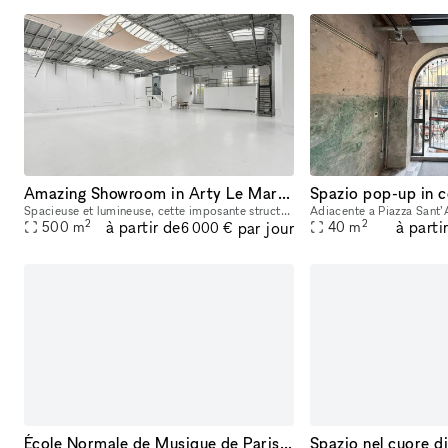
Amazing Showroom in Arty Le Marais
Spazio pop-up in c
Spacieuse et lumineuse, cette imposante structure distille l’élégance toute particulière d’une galerie d’art de prestige. Elle a accueilli les plus grands noms de l’art, de la haute couture et du cin
2
2
à partir de
à parti
par jour
500
m
40
m
6 000 €
École Normale de Musique de Paris - Alfred Cortot