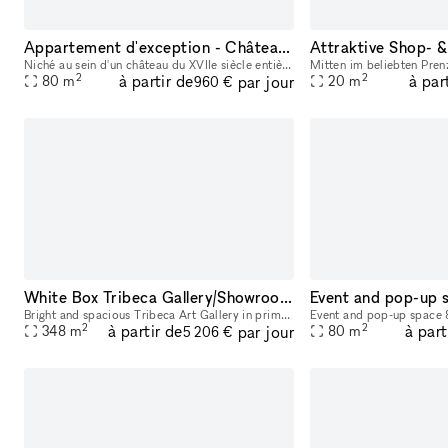
Appartement d'exception - Château du XVIIe siècle face à la Marne
Niché au sein d'un château du XVIIe siècle entièrement réhabilité, cet appartement de 80m² allie cachet historique et confort contemporain. Hauteurs sous plafond de plus de 4 mètres, parquet Versaill
2
2
à partir de
à par
par jour
80
m
20
m
960 €
White Box Tribeca Gallery/Showroom/Event Space
Bright and spacious Tribeca Art Gallery in prime location, with easy access to all Canal Street subway stations. Ground floor entrance with stairs 3,750 sq ft 20 ft wide 12 ft ceilings Gallery wal
2
2
à partir de
à part
par jour
348
m
80
m
5 206 €