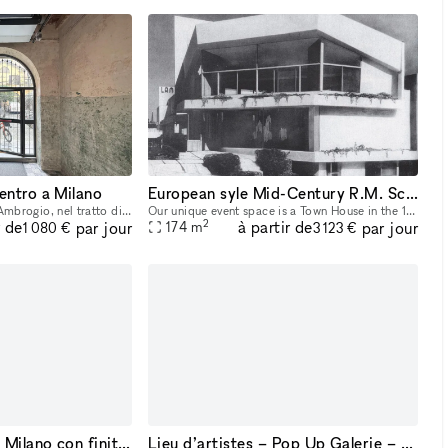
entro a Milano
European syle Mid-Century R.M. Schindler Town House on Sunset Blvd
Adiacente a Piazza Sant’Ambrogio, nel tratto di via San vittore oggi pedonale, sopra le fermate metropolitana M4 e M2, quindi collegata con Linate e Malpensa in uno stabile d’epoca con un cortile di
Our unique event space is a Town House in the 1936 Modern Creators R.M. Schindler building in the heart of the Sunset Strip, located on the nicest block in West Hollywood with lots of foot traffic an
2
r de
à partir de
par jour
par jour
174
m
1 080 €
3 123 €
Spazio nel cuore di Milano con finiture ricercate, ideale per temporary shop, pop-up ed eventi
Lieu d’artistes – Pop Up Galerie – Dieppe