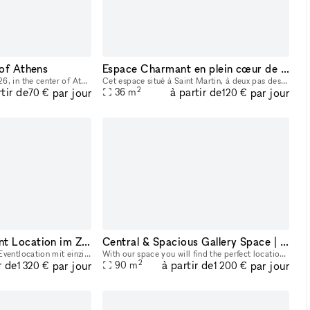
 of Athens
Espace Charmant en plein cœur de l'Ile de Ré
Our venue at Praxitelous 26, in the center of Athens, is available for rent. Modern and fully equipped — ideal for digital art, photography, brand activations, pop-ups, and presentations. 62 sq.m. ov
Cet espace situé à Saint Martin, à deux pas des rues du port offre une jolie visibilité. Il vous est proposé en location éphémère afin d’y organiser vos prochains Pop-Up Stores, Showrooms, Cocktails
2
rtir de
à partir de
par jour
par jour
36
m
70 €
120 €
Wunderschöne Event Location im Zentrum von Berlin
Central & Spacious Gallery Space | Showroom | Pop Up Location
Das bock atelier ist eine Eventlocation mit einzigartig schöner Atmosphäre im Graefekiez in Kreuzberg – Berlin. Die Künstler Delia Fröhlich und Max Funkat haben hier einen Ort geschaffen, an dem unve
With our space you will find the perfect location for any type of event. Whether it's workshops, dinners, pop-ups, photoshoots or small gatherings. Our venue is located on Karl-Marx-Allee, in Berlin
2
r de
à partir de
par jour
par jour
90
m
1 320 €
1 200 €