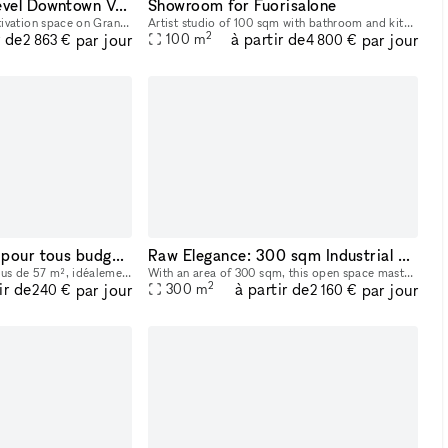
2,600 sq ft Two-Level Downtown Venue — Full Glass Storefront + Lower Level with Own Entrance | Chinatown/LES
Showroom for Fuorisalone
Two-level, 2,600 sq ft activation space on Grand Street in the heart of Chinatown/LES, steps from Dime Square. Ground floor: 1,400 sq ft with a full glass storefront, 12–14 ft ceilings, and excellent
Artist studio of 100 sqm with bathroom and kitchen. The space is half of a free-standing building in a courtyard. It has windows on three sides and an independent entrance from the courtyard. the c
2
r de
à partir de
par jour
par jour
100
m
2 863 €
4 800 €
Studio photo idéal pour tous budgets
Raw Elegance: 300 sqm Industrial Open Space for Creative Projects, Showrooms and more.
Grand studio photo de plus de 57 m², idéalement situé en de Paris et facile d'accès. Il dispose d’un cyclorama blanc de 4 m x 4 m, avec un recul de plus de 8 mètres. (Changement de couleur possible s
With an area of 300 sqm, this open space masterfully combines raw concrete walls with elegant wooden furnishings, creating a sophisticated industrial atmosphere. Located in a prime position, it is th
2
ir de
à partir de
par jour
par jour
300
m
240 €
2 160 €