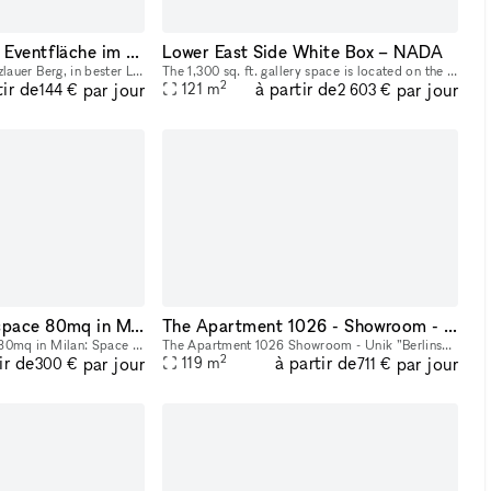
Attraktive Shop- & Eventfläche im Herzen von Prenzlauer Berg – Rykestraße
Lower East Side White Box – NADA
Mitten im beliebten Prenzlauer Berg, in bester Lage der Rykestraße, steht eine stilvolle und vielseitig nutzbare Gewerbefläche mit ca. 20 m² zur flexiblen Vermietung bereit. Es ist ein Teil eines grö
The 1,300 sq. ft. gallery space is located on the second floor of a historic, turn-of-the-century building at 311 East Broadway in Manhattan’s Lower East Side. The space is well suited for art exhibi
2
tir de
à partir de
par jour
par jour
121
m
144 €
2 603 €
Event and pop-up space 80mq in Milan
The Apartment 1026 - Showroom - Unik ”Berlinsk” lägenhet i Gamla Stan.
Event and pop-up space 80mq in Milan: Space located on the ground floor with 3.9m height. Less than 10 minutes walk from MACIACHINI and ZARA metro station, 1minutes from 2/4 tram and 70 bus. It is a
The Apartment 1026 Showroom - Unik ”Berlinsk” lägenhet i Gamla Stan. En egen trappuppgång med patina och stämning av Berlin leder direkt in i möblerat showroom. Interiör / konst ingår i hyran men
2
ir de
à partir de
par jour
par jour
119
m
300 €
711 €