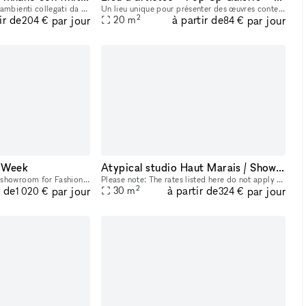
Il negozio è diviso in due ambienti collegati da un grande arco, che dà carattere allo spazio e crea una separazione naturale tra le due aree. All’interno ci sono travi a vista verniciate, pavimento
Un lieu unique pour présenter des œuvres contemporaines, modernes ou plus anciennes, au cœur d’un espace intimiste et modulable. Lieu - Espace d’exposition en rez-de-chaussée d’environ 20 m², entièr
2
ir de
à partir de
par jour
par jour
20
m
204 €
84 €
 Week
Atypical studio Haut Marais / Showroom / Shooting
Exceptional rental of our showroom for Fashion Week! 60m2 in the heart of the marais so very easy access for your clients during this busy week Desks can be moved into the main room An elegant and m
Please note: The rates listed here do not apply during Fashion Week. Fashion Week pricing is higher and provided on request. To view a video of the space, click here: https://www.amy-gibson.com/studi
2
r de
à partir de
par jour
par jour
30
m
1 020 €
324 €