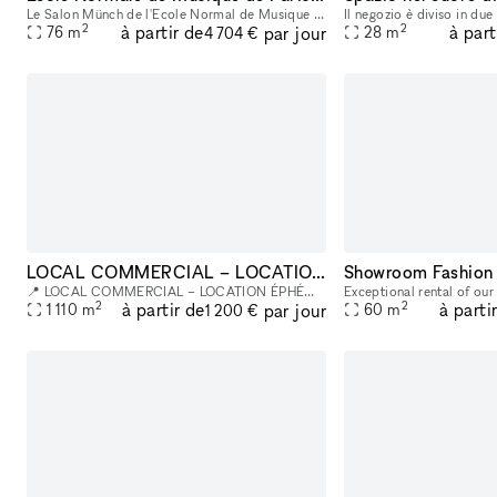
Le Salon Münch de l'Ecole Normal de Musique de Paris est un écrin rare au sein d’un hôtel particulier classé, joyau du patrimoine parisien. Son ADN ? Fusionner la solennité d’une institution séculair
2
2
à partir de
à part
par jour
76
m
28
m
4 704 €
LOCAL COMMERCIAL – LOCATION ÉPHÉMÈRE | PARIS 2ème – ÉTIENNE MARCEL
Showroom Fashion
📍 LOCAL COMMERCIAL – LOCATION ÉPHÉMÈRE | PARIS 2ème – ÉTIENNE MARCEL Proche Boulevard de Sébastopol | Fort passage piéton Un espace de prestige au cœur de Paris pour votre pop-up, showroom ou événe
2
2
à partir de
à parti
par jour
1 110
m
60
m
1 200 €