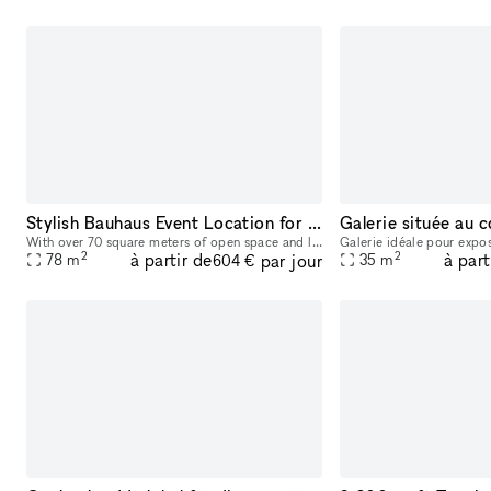
Stylish Bauhaus Event Location for Pop-Ups, Exhibitions, and Networking Events
With over 70 square meters of open space and large Bauhaus-style studio windows, this venue offers a light-filled setting perfect for pop-up stores, showrooms, exhibitions, and networking events. Onc
2
2
à partir de
à part
par jour
78
m
35
m
604 €