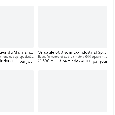
Galerie située au cœur du Marais, idéale pour expositions, pop-up et événements culturels.
Versatile 600 sqm Ex-Industrial Space in Fashion's Heart
Galerie idéale pour expositions et pop-up, située au 62 rue Charlot. Espace lumineux, accueillant et traversant, bénéficiant d’une excellente visibilité dans une rue animée, entourée de nombreuses au
Beautiful space of approximately 600 square meters located in a strategic position, surrounded by prestigious fashion house headquarters. The ex-industrial environment offers a unique style, extremel
2
ir de
à partir de
par jour
par jour
600
m
660 €
2 400 €