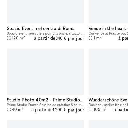
Spazio Eventi nel centro di Roma
Venue in the heart
Spazio eventi versatile e polifunzionale, situato nel cuore pulsante del quartiere Monti, Roma, a due passi dal Colosseo: 120 mq dislocati su due livelli si affacciano in una delle strade centrali pi
2
2
à partir de
à pa
par jour
120
m
1
m
840 €
Studio Photo 40m2 - Prime Studio France
Prime Studio France Studios de création & tournage à louer – Noisy-le-Grand (15 min de Paris) Prime Studio France est un espace créatif de 300 m², situé dans un loft moderne et lumineux à seulement
2
2
à partir de
à parti
par jour
40
m
105
m
1 200 €