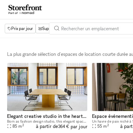
Prix par jour
Superficie
Projets
Équipements
Mot 
La plus grande sélection d'espaces de location courte durée 
Elegant creative studio in the heart of Nolo
Born as fashion design studio, this elegant space is located in an important mid-century building in the vibrant Nolo area. Totally restored from a famous Milanese architect, this location can be re
2
2
à partir de
à part
par jour
85
m
55
m
364 €