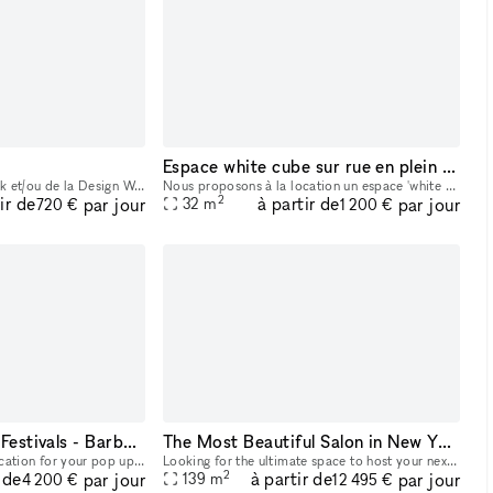
Espace white cube sur rue en plein Marseille
Le prix de la Fashion Week et/ou de la Design Week est de 25% plus élevé que le prix standard mentionné. Découvrez notre plateforme de location B2B pour des espaces éphémères idéalement situés à Pa
Nous proposons à la location un espace 'white cube', idéal pour accueillir des projets artistiques, événements privés ou présentations professionnelles. Sa grande hauteur sous plafond confère une res
2
ir de
à partir de
par jour
par jour
32
m
720 €
1 200 €
Front of Palais des Festivals - Barbershop
The Most Beautiful Salon in New York City
Modern & Design Best location for your pop up 40 SQ M2
Looking for the ultimate space to host your next product launch, party, or private event? Blushington NYC is more than a salon—it’s a destination. With over 15 stations, our lounge is one of the only
2
 de
à partir de
par jour
par jour
139
m
4 200 €
12 495 €