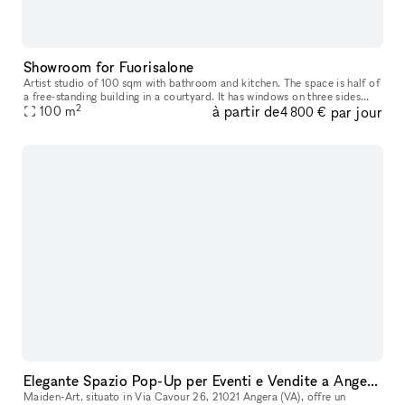
Showroom for Fuorisalone
Artist studio of 100 sqm with bathroom and kitchen. The space is half of
a free-standing building in a courtyard. It has windows on three sides
2
à partir de
par jour
100
m
and an independent entrance from the courtyard. the c
4 800 €
Elegante Spazio Pop-Up per Eventi e Vendite a Angera, Lago Maggiore
Maiden-Art, situato in Via Cavour 26, 21021 Angera (VA), offre un