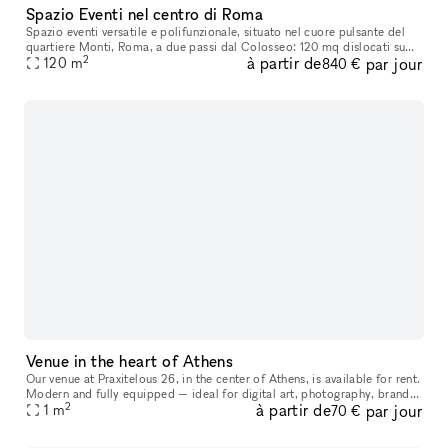
Spazio Eventi nel centro di Roma
Spazio eventi versatile e polifunzionale, situato nel cuore pulsante del
quartiere Monti, Roma, a due passi dal Colosseo: 120 mq dislocati su
2
à partir de
par jour
due livelli si affacciano in una delle strade centrali pi
120
m
840 €
Venue in the heart of Athens
Our venue at Praxitelous 26, in the center of Athens, is available for rent.
Modern and fully equipped — ideal for digital art, photography, brand
2
à partir de
par jour
activations, pop-ups, and presentations. 62 sq.m. ov
1
m
70 €