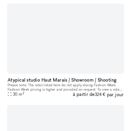
Atypical studio Haut Marais / Showroom / Shooting
Please note: The rates listed here do not apply during Fashion Week.
Fashion Week pricing is higher and provided on request. To view a video
2
à partir de
par jour
of the space, click here: https://www.amy-gibson.com/studi
30
m
324 €