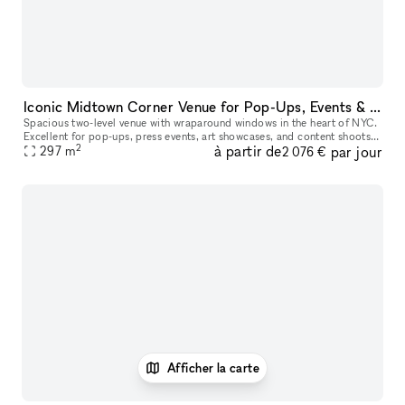
Iconic Midtown Corner Venue for Pop-Ups, Events & Activations
Spacious two-level venue with wraparound windows in the heart of NYC.
Excellent for pop-ups, press events, art showcases, and content shoots.
2
à partir de
par jour
Clean, bright, and easy to customize. Located right by He
297
m
2 076 €
Afficher la carte