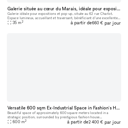
Galerie située au cœur du Marais, idéale pour expositions, pop-up et événements culturels.
Galerie idéale pour expositions et pop-up, située au 62 rue Charlot.
Espace lumineux, accueillant et traversant, bénéficiant d’une excellente
2
à partir de
par jour
visibilité dans une rue animée, entourée de nombreuses au
35
m
660 €
Versatile 600 sqm Ex-Industrial Space in Fashion's Heart
Beautiful space of approximately 600 square meters located in a
strategic position, surrounded by prestigious fashion house
2
à partir de
par jour
headquarters. The ex-industrial environment offers a unique style,
600
m
2 400 €
extremel