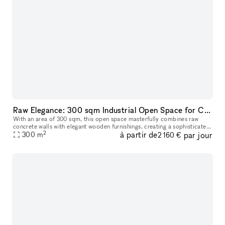
Raw Elegance: 300 sqm Industrial Open Space for Creative Projects, Showrooms and more.
With an area of 300 sqm, this open space masterfully combines raw
concrete walls with elegant wooden furnishings, creating a sophisticated
2
à partir de
par jour
industrial atmosphere. Located in a prime position, it is th
300
m
2 160 €