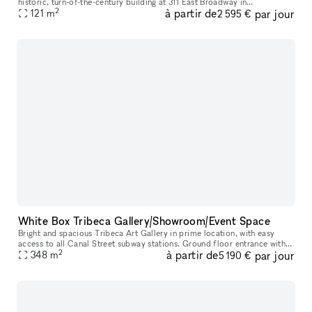
historic, turn-of-the-century building at 311 East Broadway in
2
à partir de
par jour
Manhattan’s Lower East Side. The space is well suited for art exhibi
121
m
2 595 €
White Box Tribeca Gallery/Showroom/Event Space
Bright and spacious Tribeca Art Gallery in prime location, with easy
access to all Canal Street subway stations. Ground floor entrance with
2
à partir de
par jour
348
m
stairs 3,750 sq ft 20 ft wide 12 ft ceilings Gallery wal
5 190 €