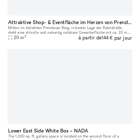
Attraktive Shop- & Eventfläche im Herzen von Prenzlauer Berg – Rykestraße
Mitten im beliebten Prenzlauer Berg, in bester Lage der Rykestraße,
steht eine stilvolle und vielseitig nutzbare Gewerbefläche mit ca. 20 m²
2
à partir de
par jour
zur flexiblen Vermietung bereit. Es ist ein Teil eines grö
20
m
144 €
Lower East Side White Box – NADA
The 1,300 sq. ft. gallery space is located on the second floor of a