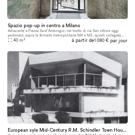
Spazio pop-up in centro a Milano
Adiacente a Piazza Sant’Ambrogio, nel tratto di via San vittore oggi
pedonale, sopra le fermate metropolitana M4 e M2, quindi collegata
2
à partir de
par jour
con Linate e Malpensa in uno stabile d’epoca con un cortile di
40
m
1 080 €
European syle Mid-Century R.M. Schindler Town House on Sunset Blvd