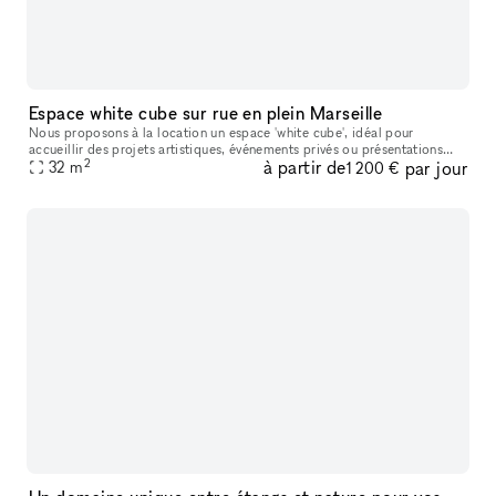
Espace white cube sur rue en plein Marseille
Nous proposons à la location un espace 'white cube', idéal pour
accueillir des projets artistiques, événements privés ou présentations
2
à partir de
par jour
professionnelles. Sa grande hauteur sous plafond confère une res
32
m
1 200 €