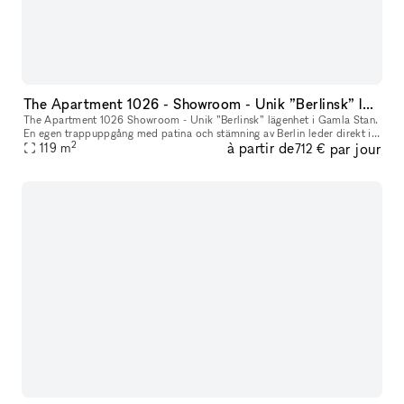
The Apartment 1026 - Showroom - Unik ”Berlinsk” lägenhet i Gamla Stan.
The Apartment 1026 Showroom - Unik ”Berlinsk” lägenhet i Gamla Stan.
En egen trappuppgång med patina och stämning av Berlin leder direkt in
2
à partir de
par jour
119
m
i möblerat showroom. Interiör / konst ingår i hyran men
712 €