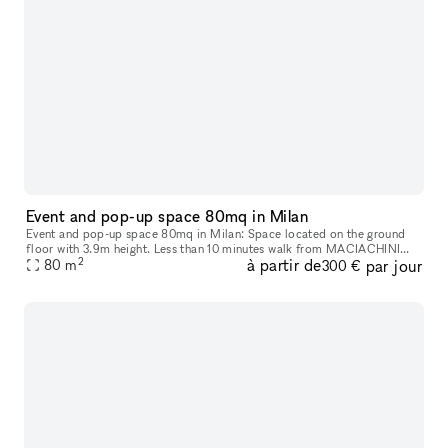
Event and pop-up space 80mq in Milan
Event and pop-up space 80mq in Milan: Space located on the ground
floor with 3.9m height. Less than 10 minutes walk from MACIACHINI
2
à partir de
par jour
80
m
and ZARA metro station, 1minutes from 2/4 tram and 70 bus. It is a
300 €