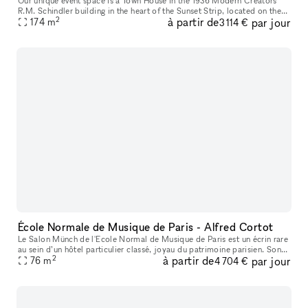
Our unique event space is a Town House in the 1936 Modern Creators
R.M. Schindler building in the heart of the Sunset Strip, located on the
2
à partir de
par jour
nicest block in West Hollywood with lots of foot traffic an
174
m
3 114 €
École Normale de Musique de Paris - Alfred Cortot
Le Salon Münch de l'Ecole Normal de Musique de Paris est un écrin rare
au sein d’un hôtel particulier classé, joyau du patrimoine parisien. Son
2
à partir de
par jour
ADN ? Fusionner la solennité d’une institution séculair
76
m
4 704 €