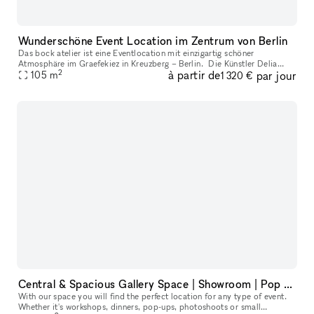
Wunderschöne Event Location im Zentrum von Berlin
Das bock atelier ist eine Eventlocation mit einzigartig schöner
Atmosphäre im Graefekiez in Kreuzberg – Berlin. Die Künstler Delia
2
à partir de
par jour
Fröhlich und Max Funkat haben hier einen Ort geschaffen, an dem unve
105
m
1 320 €
Central & Spacious Gallery Space | Showroom | Pop Up Location
With our space you will find the perfect location for any type of event.
Whether it's workshops, dinners, pop-ups, photoshoots or small