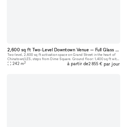
2,600 sq ft Two-Level Downtown Venue — Full Glass Storefront + Lower Level with Own Entrance | Chinatown/LES
Two-level, 2,600 sq ft activation space on Grand Street in the heart of
Chinatown/LES, steps from Dime Square. Ground floor: 1,400 sq ft with
2
à partir de
par jour
a full glass storefront, 12–14 ft ceilings, and excellent
242
m
2 855 €