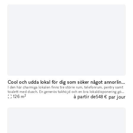
Cool och udda lokal för dig som söker något annorlinda för ditt event
I den här charmiga lokalen finns tre större rum, telefonrum, pentry samt
toalett med dusch. En generös takhöjd och en bra lokaldisponering gör
2
à partir de
par jour
126
m
att lokalen kan passa flera olika typer av event. Drot
548 €