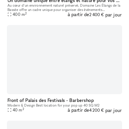
Un domaine unique entre étangs et nature pour vos événements près de Paris
Au cœur d’un environnement naturel préservé, Domaine Les Étangs de la
Bassée offre un cadre unique pour organiser des événements
2
à partir de
par jour
400
m
mémorables à seulement une heure de Paris. Les espaces de réception p
2 400 €
Front of Palais des Festivals - Barbershop
Modern & Design Best location for your pop up 40 SQ M2
2
à partir de
par jour
40
m
4 200 €