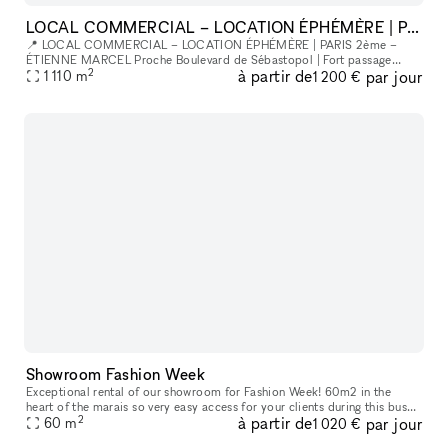
LOCAL COMMERCIAL – LOCATION ÉPHÉMÈRE | PARIS 2ème – ÉTIENNE MARCEL
📍 LOCAL COMMERCIAL – LOCATION ÉPHÉMÈRE | PARIS 2ème –
ÉTIENNE MARCEL Proche Boulevard de Sébastopol | Fort passage
2
à partir de
par jour
piéton Un espace de prestige au cœur de Paris pour votre pop-up,
1 110
m
1 200 €
showroom ou événe
Showroom Fashion Week
Exceptional rental of our showroom for Fashion Week! 60m2 in the
heart of the marais so very easy access for your clients during this busy
2
à partir de
par jour
week Desks can be moved into the main room An elegant and m
60
m
1 020 €