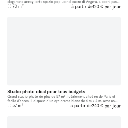
elegante e accogliente spazio pop-up nel cuore di Angera, a pochi passi
2
à partir de
par jour
dal Lago Maggiore. Questo spazio unico combina il fascino del
70
m
120 €
Studio photo idéal pour tous budgets
Grand studio photo de plus de 57 m², idéalement situé en de Paris et
facile d'accès. Il dispose d’un cyclorama blanc de 4 m x 4 m, avec un
2
à partir de
par jour
recul de plus de 8 mètres. (Changement de couleur possible s
57
m
240 €