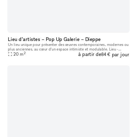
Lieu d’artistes – Pop Up Galerie – Dieppe
Un lieu unique pour présenter des œuvres contemporaines, modernes ou
plus anciennes, au cœur d’un espace intimiste et modulable. Lieu -
2
à partir de
par jour
Espace d’exposition en rez-de-chaussée d’environ 20 m², entièr
20
m
84 €