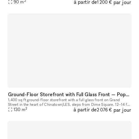
2
à partir de
par jour
90
m
gatherings. Our venue is located on Karl-Marx-Allee, in Berlin
1 200 €
Ground-Floor Storefront with Full Glass Front — Pop-Ups, Events, Activations | Chinatown/LES
1,400 sq ft ground-floor storefront with a full glass front on Grand
Street in the heart of Chinatown/LES, steps from Dime Square. 12–14 ft
2
à partir de
par jour
ceilings. Track lighting and recessed lighting installed. A
130
m
2 076 €