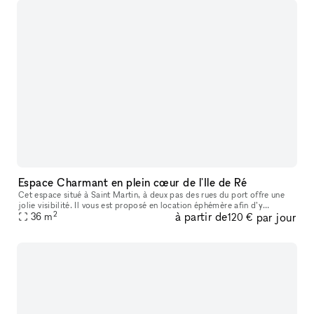
Espace Charmant en plein cœur de l'Ile de Ré
Cet espace situé à Saint Martin, à deux pas des rues du port offre une
jolie visibilité. Il vous est proposé en location éphémère afin d’y
2
à partir de
par jour
organiser vos prochains Pop-Up Stores, Showrooms, Cocktails
36
m
120 €