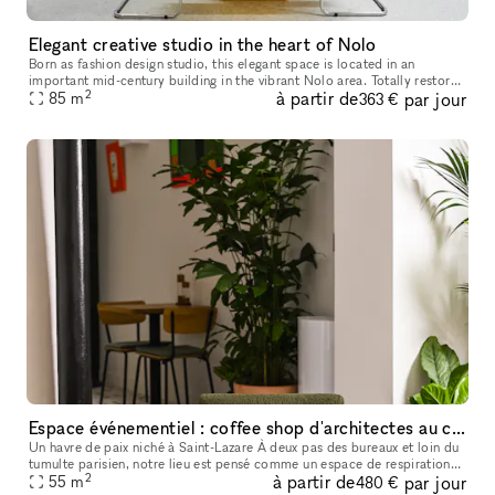
Elegant creative studio in the heart of Nolo
Born as fashion design studio, this elegant space is located in an
important mid-century building in the vibrant Nolo area. Totally restored
2
à partir de
par jour
from a famous Milanese architect, this location can be re
85
m
363 €
Espace événementiel : coffee shop d'architectes au coeur du 8ème !
Un havre de paix niché à Saint-Lazare À deux pas des bureaux et loin du
tumulte parisien, notre lieu est pensé comme un espace de respiration
2
à partir de
par jour
au cœur du quartier Saint-Lazare. Nous proposons un servi
55
m
480 €