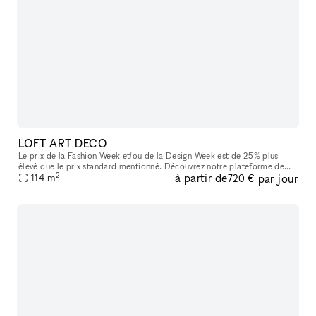
LOFT ART DECO
Le prix de la Fashion Week et/ou de la Design Week est de 25% plus
élevé que le prix standard mentionné. Découvrez notre plateforme de
2
à partir de
par jour
location B2B pour des espaces éphémères idéalement situés à Pa
114
m
720 €