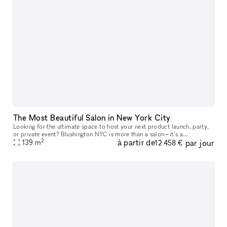
The Most Beautiful Salon in New York City
Looking for the ultimate space to host your next product launch, party,
or private event? Blushington NYC is more than a salon—it’s a
2
à partir de
par jour
destination. With over 15 stations, our lounge is one of the only
139
m
12 458 €