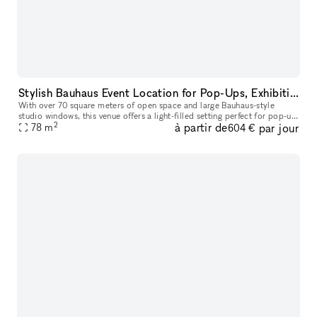
Stylish Bauhaus Event Location for Pop-Ups, Exhibitions, and Networking Events
With over 70 square meters of open space and large Bauhaus-style
studio windows, this venue offers a light-filled setting perfect for pop-up
2
à partir de
par jour
stores, showrooms, exhibitions, and networking events. Onc
78
m
604 €