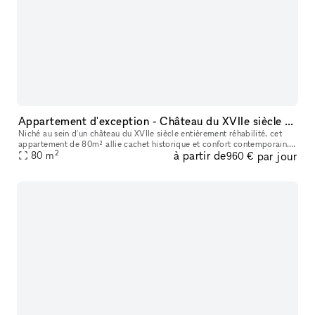
Appartement d'exception - Château du XVIIe siècle face à la Marne
Niché au sein d'un château du XVIIe siècle entièrement réhabilité, cet
appartement de 80m² allie cachet historique et confort contemporain.
2
à partir de
par jour
Hauteurs sous plafond de plus de 4 mètres, parquet Versaill
80
m
960 €