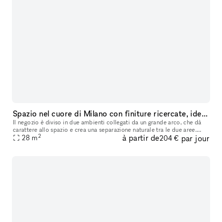
Spazio nel cuore di Milano con finiture ricercate, ideale per temporary shop, pop-up ed eventi
Il negozio è diviso in due ambienti collegati da un grande arco, che dà
carattere allo spazio e crea una separazione naturale tra le due aree.
2
à partir de
par jour
All’interno ci sono travi a vista verniciate, pavimento
28
m
204 €