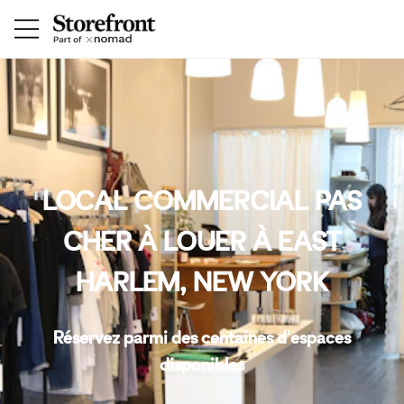
LOCAL COMMERCIAL PAS
CHER À LOUER À EAST
HARLEM, NEW YORK
Réservez parmi des centaines d'espaces
disponibles