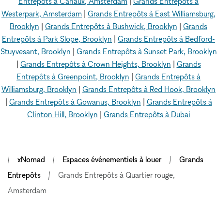
Entrepôts à Canaux, Amsterdam
|
Grands Entrepôts à
Westerpark, Amsterdam
|
Grands Entrepôts à East Williamsburg,
Brooklyn
|
Grands Entrepôts à Bushwick, Brooklyn
|
Grands
Entrepôts à Park Slope, Brooklyn
|
Grands Entrepôts à Bedford-
Stuyvesant, Brooklyn
|
Grands Entrepôts à Sunset Park, Brooklyn
|
Grands Entrepôts à Crown Heights, Brooklyn
|
Grands
Entrepôts à Greenpoint, Brooklyn
|
Grands Entrepôts à
Williamsburg, Brooklyn
|
Grands Entrepôts à Red Hook, Brooklyn
|
Grands Entrepôts à Gowanus, Brooklyn
|
Grands Entrepôts à
Clinton Hill, Brooklyn
|
Grands Entrepôts à Dubai
xNomad
Espaces événementiels à louer
Grands
Entrepôts
Grands Entrepôts à Quartier rouge,
Amsterdam