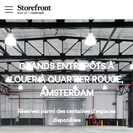
GRANDS ENTREPÔTS À
LOUER À QUARTIER ROUGE,
AMSTERDAM
Réservez parmi des centaines d'espaces
disponibles