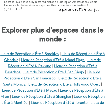
Located in a beautifully restored historic building on Amsterdam's iconic
Herengracht, Industrious our space offers a premium destination for
2
à partir de
par jour
1 000
m
meetings, events, workshops. Whether you're hosting a cl
3 115 €
Explorer plus d'espaces dans le
monde :
Lieux de Réception d'Été à Brooklyn
|
Lieux de Réception d'Été à
Glendale
|
Lieux de Réception d'Été à Miami Plage
|
Lieux de
Réception d'Été à Oakland
|
Lieux de Réception d'Été à
Pasadena
|
Lieux de Réception d'Été à San Diego
|
Lieux de
Réception d'Été à San Francisco
|
Lieux de Réception d'Été à
Santa Monica
|
Lieux de Réception d'Été à Hollywood Ouest
|
Lieux de Réception d'Été à Macao
|
Lieux de Réception d'Été à
Milan
|
Lieux de Réception d'Été à Shanghaï
|
Lieux de Réception
d'Été à Montréal
|
Lieux de Réception d'Été à Toronto
|
Lieux de