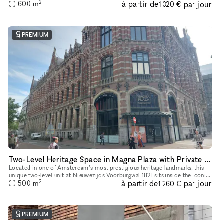
2
à partir de
par jour
of heritage architecture and retail-ready infrastruct
600
m
1 320 €
PREMIUM
Two-Level Heritage Space in Magna Plaza with Private Entrance
Located in one of Amsterdam’s most prestigious heritage landmarks, this
unique two-level unit at Nieuwezijds Voorburgwal 182I sits inside the iconic
2
à partir de
par jour
Magna Plaza Shopping Center — offering its own pri
500
m
1 260 €
PREMIUM