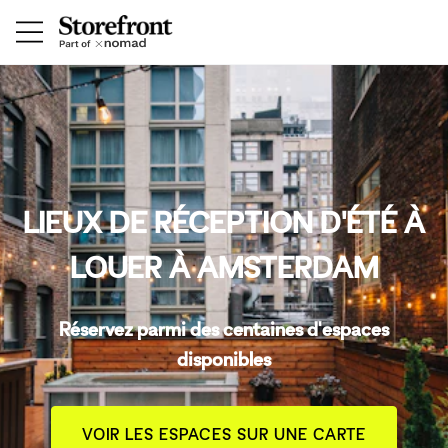
LIEUX DE RÉCEPTION D'ÉTÉ À
LOUER À AMSTERDAM
Réservez parmi des centaines d'espaces
disponibles
VOIR LES ESPACES SUR UNE CARTE