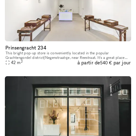
Prinsengracht 234
This bright pop-up store is conveniently located in the popular
Grachtengordel district/Negenstraatsje, near Reestraat. It's a great place
2
à partir de
par jour
42
m
for pop-up shops or art exhibitions. With its sleek and inv
540 €