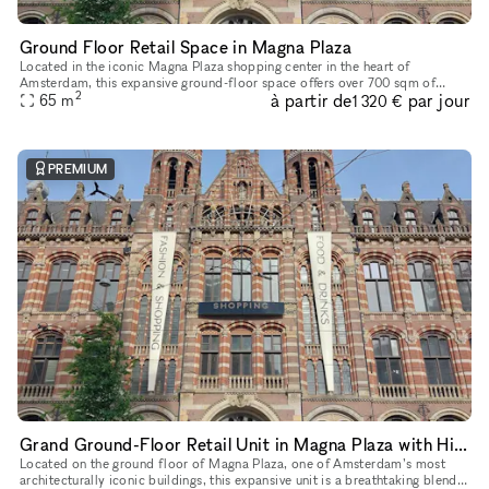
Ground Floor Retail Space in Magna Plaza
Located in the iconic Magna Plaza shopping center in the heart of
Amsterdam, this expansive ground-floor space offers over 700 sqm of
2
à partir de
par jour
open-plan retail opportunity. With soaring ceilings, exposed stru
65
m
1 320 €
PREMIUM
Grand Ground-Floor Retail Unit in Magna Plaza with Historic Detailing
Located on the ground floor of Magna Plaza, one of Amsterdam’s most
architecturally iconic buildings, this expansive unit is a breathtaking blend