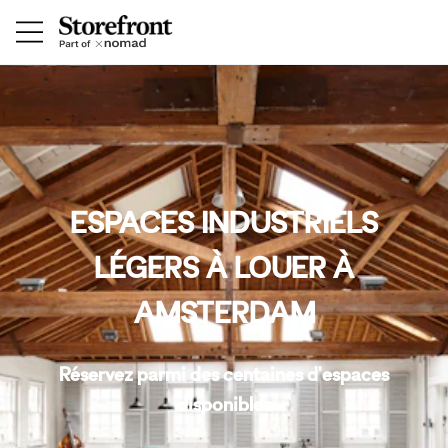
ESPACES INDUSTRIELS
LÉGERS À LOUER À
AMSTERDAM
Réservez parmi des centaines d'espaces
disponibles