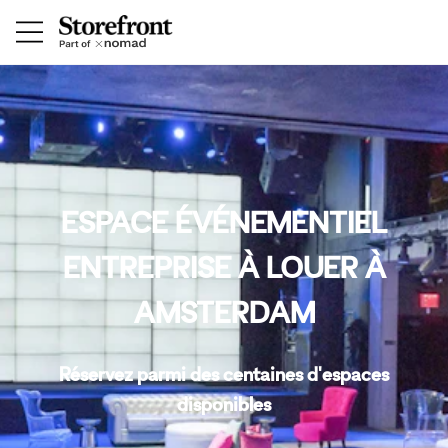
ESPACE ÉVÉNEMENTIEL
ENTREPRISE À LOUER À
AMSTERDAM
Réservez parmi des centaines d'espaces
disponibles