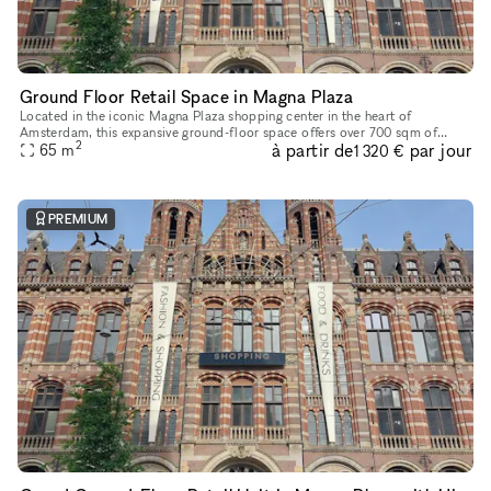
Ground Floor Retail Space in Magna Plaza
Located in the iconic Magna Plaza shopping center in the heart of
Amsterdam, this expansive ground-floor space offers over 700 sqm of
2
à partir de
par jour
open-plan retail opportunity. With soaring ceilings, exposed stru
65
m
1 320 €
PREMIUM