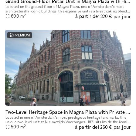
Grand Ground-Floor Retail Unit in Magna Plaza with Historic Detailing
Located on the ground floor of Magna Plaza, one of Amsterdam’s most
architecturally iconic buildings, this expansive unit is a breathtaking blend
2
à partir de
par jour
of heritage architecture and retail-ready infrastruct
600
m
1 320 €
PREMIUM
Two-Level Heritage Space in Magna Plaza with Private Entrance
Located in one of Amsterdam’s most prestigious heritage landmarks, this
unique two-level unit at Nieuwezijds Voorburgwal 182I sits inside the iconic
2
à partir de
par jour
Magna Plaza Shopping Center — offering its own pri
500
m
1 260 €