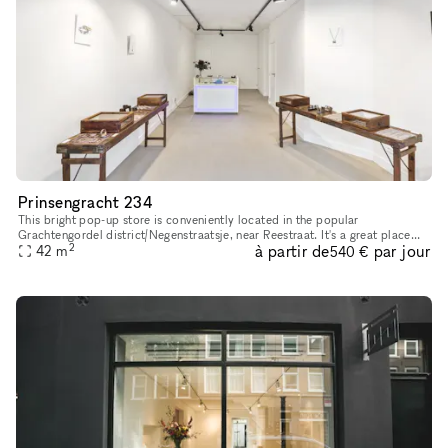
Prinsengracht 234
This bright pop-up store is conveniently located in the popular
Grachtengordel district/Negenstraatsje, near Reestraat. It's a great place
2
à partir de
par jour
42
m
for pop-up shops or art exhibitions. With its sleek and inv
540 €