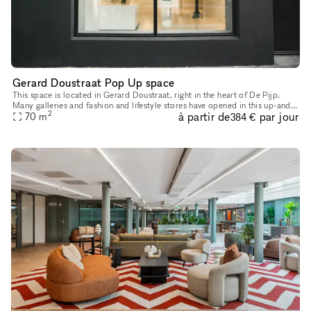
Gerard Doustraat Pop Up space
This space is located in Gerard Doustraat, right in the heart of De Pijp.
Many galleries and fashion and lifestyle stores have opened in this up-and-
2
à partir de
par jour
coming neighborhood in recent years. This space is
70
m
384 €