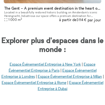
The Gent – A premium event destination in the heart of the city
Located in a beautifully restored historic building on Amsterdam's iconic
Herengracht, Industrious our space offers a premium destination for
2
à partir de
par jour
1 000
m
meetings, events, workshops. Whether you're hosting a cl
3 114 €
Explorer plus d'espaces dans le
monde :
Espace Événementiel Entreprise à New York
|
Espace
Événementiel Entreprise à Paris
|
Espace Événementiel
Entreprise à Londres
|
Espace Événementiel Entreprise à Milan
|
Espace Événementiel Entreprise à Rome
|
Espace Événementiel
Entreprise à Dubai