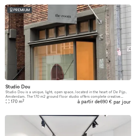
PREMIUM
Studio Dou
Studio Dou is a unique, light, open space, located in the heart of De Pijp,
Amsterdam. The 170 m2 ground floor studio offers complete creative
2
à partir de
par jour
freedom and flexibility. You can design the space exactl
170
m
690 €