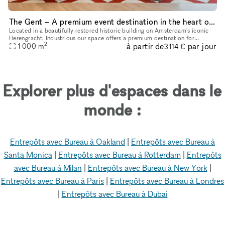
The Gent – A premium event destination in the heart of the city
Located in a beautifully restored historic building on Amsterdam's iconic
Herengracht, Industrious our space offers a premium destination for
2
à partir de
par jour
1 000
m
meetings, events, workshops. Whether you're hosting a cl
3 114 €
Explorer plus d'espaces dans le
monde :
Entrepôts avec Bureau à Oakland
|
Entrepôts avec Bureau à
Santa Monica
|
Entrepôts avec Bureau à Rotterdam
|
Entrepôts
avec Bureau à Milan
|
Entrepôts avec Bureau à New York
|
Entrepôts avec Bureau à Paris
|
Entrepôts avec Bureau à Londres
|
Entrepôts avec Bureau à Dubai