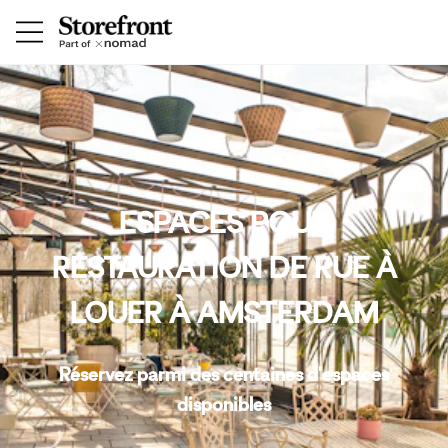
ESPACES POUR
RESTAURATION DE RUE À
LOUER À AMSTERDAM
Réservez parmi des centaines d'espaces
disponibles