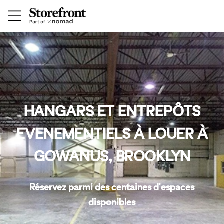
HANGARS ET ENTREPÔTS
EVENEMENTIELS À LOUER À
GOWANUS, BROOKLYN
Réservez parmi des centaines d'espaces
disponibles