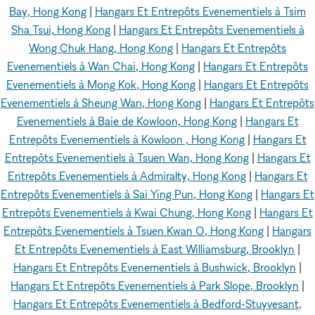
Bay, Hong Kong
|
Hangars Et Entrepôts Evenementiels à Tsim
Sha Tsui, Hong Kong
|
Hangars Et Entrepôts Evenementiels à
Wong Chuk Hang, Hong Kong
|
Hangars Et Entrepôts
Evenementiels à Wan Chai, Hong Kong
|
Hangars Et Entrepôts
Evenementiels à Mong Kok, Hong Kong
|
Hangars Et Entrepôts
Evenementiels à Sheung Wan, Hong Kong
|
Hangars Et Entrepôts
Evenementiels à Baie de Kowloon, Hong Kong
|
Hangars Et
Entrepôts Evenementiels à Kowloon , Hong Kong
|
Hangars Et
Entrepôts Evenementiels à Tsuen Wan, Hong Kong
|
Hangars Et
Entrepôts Evenementiels à Admiralty, Hong Kong
|
Hangars Et
Entrepôts Evenementiels à Sai Ying Pun, Hong Kong
|
Hangars Et
Entrepôts Evenementiels à Kwai Chung, Hong Kong
|
Hangars Et
Entrepôts Evenementiels à Tsuen Kwan O, Hong Kong
|
Hangars
Et Entrepôts Evenementiels à East Williamsburg, Brooklyn
|
Hangars Et Entrepôts Evenementiels à Bushwick, Brooklyn
|
Hangars Et Entrepôts Evenementiels à Park Slope, Brooklyn
|
Hangars Et Entrepôts Evenementiels à Bedford-Stuyvesant,