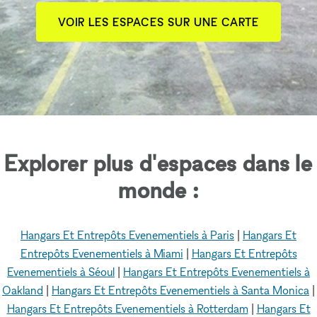
VOIR LES ESPACES SUR UNE CARTE
Explorer plus d'espaces dans le
monde :
Hangars Et Entrepôts Evenementiels à Paris
|
Hangars Et
Entrepôts Evenementiels à Miami
|
Hangars Et Entrepôts
Evenementiels à Séoul
|
Hangars Et Entrepôts Evenementiels à
Oakland
|
Hangars Et Entrepôts Evenementiels à Santa Monica
|
Hangars Et Entrepôts Evenementiels à Rotterdam
|
Hangars Et