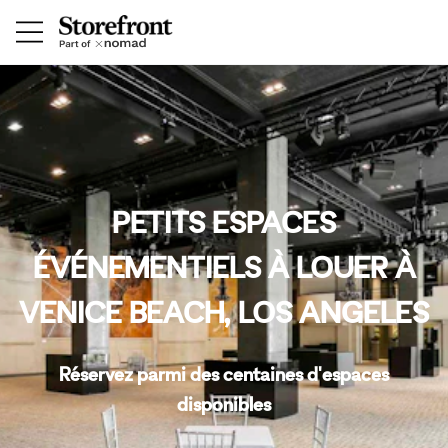
PETITS ESPACES
ÉVÉNEMENTIELS À LOUER À
VENICE BEACH, LOS ANGELES
Réservez parmi des centaines d'espaces
disponibles