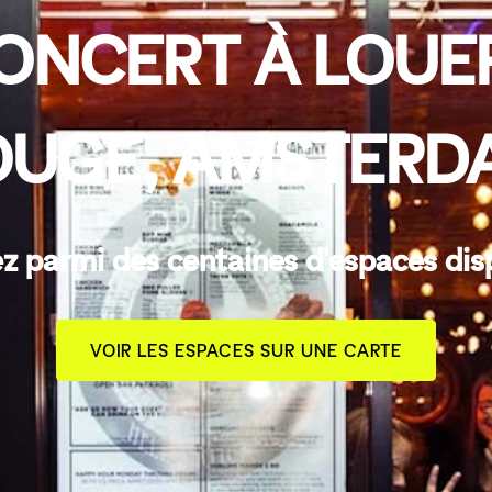
ONCERT À LOUE
OUGE, AMSTERD
z parmi des centaines d'espaces dis
VOIR LES ESPACES SUR UNE CARTE