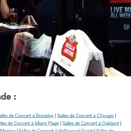
de :
alles de Concert à Brooklyn
|
Salles de Concert à Chicago
|
lles de Concert à Miami Plage
|
Salles de Concert à Oakland
|
a Monica
|
Salles de Concert à Hollywood Ouest
|
Salles de