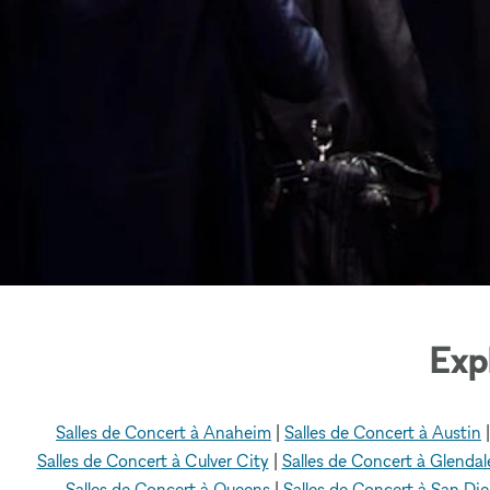
Exp
Salles de Concert à Anaheim
|
Salles de Concert à Austin
Salles de Concert à Culver City
|
Salles de Concert à Glendal
Salles de Concert à Queens
|
Salles de Concert à San Di