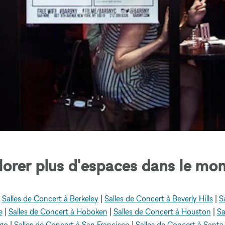
lorer plus d'espaces dans le mon
|
Salles de Concert à Berkeley
|
Salles de Concert à Beverly Hills
|
S
e
|
Salles de Concert à Hoboken
|
Salles de Concert à Houston
|
Sa
ego
|
Salles de Concert à San Francisco
|
Salles de Concert à Sant