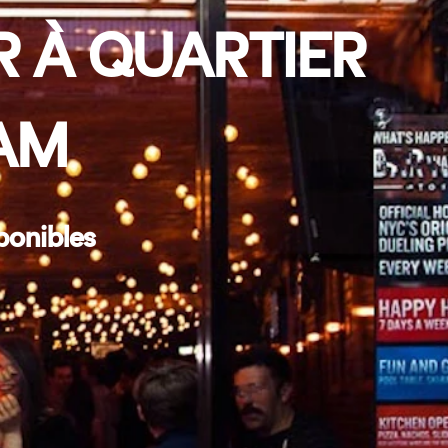
R À QUARTIER
AM
ponibles