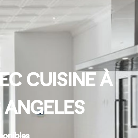
EC CUISINE À
S ANGELES
ponibles