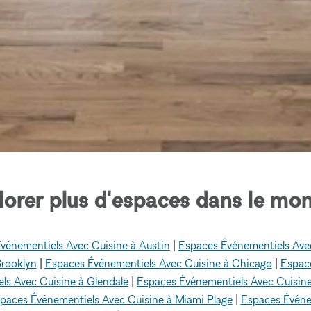
lorer plus d'espaces dans le mon
vénementiels Avec Cuisine à Austin
|
Espaces Événementiels Avec
Brooklyn
|
Espaces Événementiels Avec Cuisine à Chicago
|
Espace
ls Avec Cuisine à Glendale
|
Espaces Événementiels Avec Cuisine
paces Événementiels Avec Cuisine à Miami Plage
|
Espaces Événe