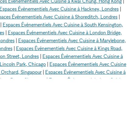
ces Événementiels Avec Cuisine à Kwai Chung, Hong Kong
|
Espaces Événementiels Avec Cuisine à Hackney, Londres
|
aces Événementiels Avec Cuisine à Shoreditch, Londres
|
|
Espaces Événementiels Avec Cuisine à South Kensington,
es
|
Espaces Événementiels Avec Cuisine à London Bridge,
Londres
|
Espaces Événementiels Avec Cuisine à Marylebone,
ondres
|
Espaces Événementiels Avec Cuisine à Kings Road,
on Street, Londres
|
Espaces Événementiels Avec Cuisine à
Lincoln Park, Chicago
|
Espaces Événementiels Avec Cuisine
 Orchard, Singapour
|
Espaces Événementiels Avec Cuisine à
jong Pagar, Singapour
|
Espaces Événementiels Avec Cuisine
à Bugis, Singapour
|
Espaces Événementiels Avec Cuisine à
Cuisine à Paris 8 - 75008
|
Espaces Événementiels Avec
iels Avec Cuisine à Hollywood Hills, Los Angeles
|
Espaces
eles
|
Espaces Événementiels Avec Cuisine à Parc Écho, Los
nney, Los Angeles
|
Espaces Événementiels Avec Cuisine à