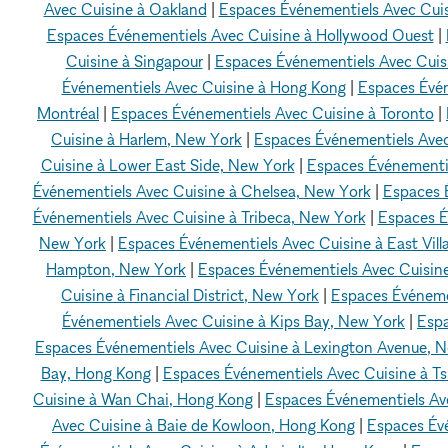
Avec Cuisine à Oakland
|
Espaces Événementiels Avec Cui
Espaces Événementiels Avec Cuisine à Hollywood Ouest
|
Cuisine à Singapour
|
Espaces Événementiels Avec Cui
Événementiels Avec Cuisine à Hong Kong
|
Espaces Évén
Montréal
|
Espaces Événementiels Avec Cuisine à Toronto
|
Cuisine à Harlem, New York
|
Espaces Événementiels Avec
Cuisine à Lower East Side, New York
|
Espaces Événementie
Événementiels Avec Cuisine à Chelsea, New York
|
Espaces É
Événementiels Avec Cuisine à Tribeca, New York
|
Espaces É
New York
|
Espaces Événementiels Avec Cuisine à East Vill
Hampton, New York
|
Espaces Événementiels Avec Cuisin
Cuisine à Financial District, New York
|
Espaces Événemen
Événementiels Avec Cuisine à Kips Bay, New York
|
Espa
Espaces Événementiels Avec Cuisine à Lexington Avenue, 
Bay, Hong Kong
|
Espaces Événementiels Avec Cuisine à Ts
Cuisine à Wan Chai, Hong Kong
|
Espaces Événementiels Av
Avec Cuisine à Baie de Kowloon, Hong Kong
|
Espaces Év