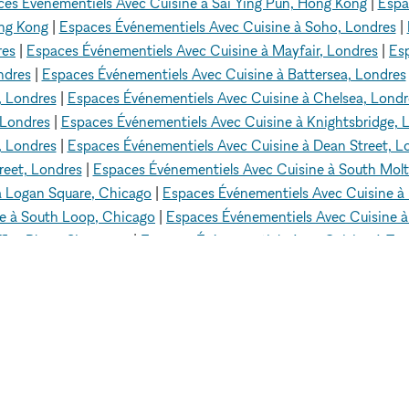
es Événementiels Avec Cuisine à Sai Ying Pun, Hong Kong
|
Espa
ng Kong
|
Espaces Événementiels Avec Cuisine à Soho, Londres
|
res
|
Espaces Événementiels Avec Cuisine à Mayfair, Londres
|
Esp
ndres
|
Espaces Événementiels Avec Cuisine à Battersea, Londres
, Londres
|
Espaces Événementiels Avec Cuisine à Chelsea, Londr
 Londres
|
Espaces Événementiels Avec Cuisine à Knightsbridge, 
, Londres
|
Espaces Événementiels Avec Cuisine à Dean Street, L
reet, Londres
|
Espaces Événementiels Avec Cuisine à South Molt
à Logan Square, Chicago
|
Espaces Événementiels Avec Cuisine à 
e à South Loop, Chicago
|
Espaces Événementiels Avec Cuisine à
les Place, Singapour
|
Espaces Événementiels Avec Cuisine à Tan
sine à Geylang, Singapour
|
Espaces Événementiels Avec Cuisine 
ls Avec Cuisine à Paris 16 - 75016
|
Espaces Événementiels Avec 
ls Avec Cuisine à Venice Beach, Los Angeles
|
Espaces Événement
|
Espaces Événementiels Avec Cuisine à Quartier chinois, Los Ang
d, Los Angeles
|
Espaces Événementiels Avec Cuisine à Abbot Ki
Dubai