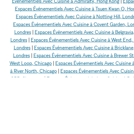
Événementiels Avec Cuisine à Admiralty, Hong Kong
|
Espac
Espaces Événementiels Avec Cuisine à Tsuen Kwan O, Ho
Espaces Événementiels Avec Cuisine à Notting Hill, Lond
Espaces Événementiels Avec Cuisine à Covent Garden, Lo
Londres
|
Espaces Événementiels Avec Cuisine à Belgravia
Londres
|
Espaces Événementiels Avec Cuisine à West End,
Londres
|
Espaces Événementiels Avec Cuisine à Bricklane
Londres
|
Espaces Événementiels Avec Cuisine à Brewer St
West Loop, Chicago
|
Espaces Événementiels Avec Cuisine 
à River North, Chicago
|
Espaces Événementiels Avec Cuisin
CBD, Singapour
|
Espaces Événementiels Avec Cuisine à Raff
à Bukit Merah, Singapour
|
Espaces Événementiels Avec Cui
Hôtel de Ville (City Hall), Singapour
|
Espaces Événementie
Cuisine à Centre-ville de Los Angeles
|
Espaces Événementie
Événementiels Avec Cuisine à Sherman Oaks, Los Angeles
Angeles
|
Espaces Événementiels Avec Cuisine à Hollywoo