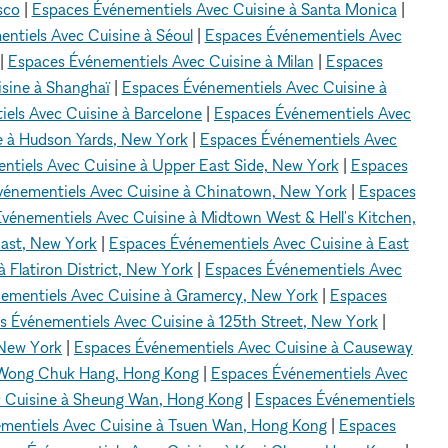
sco
|
Espaces Événementiels Avec Cuisine à Santa Monica
|
ntiels Avec Cuisine à Séoul
|
Espaces Événementiels Avec
|
Espaces Événementiels Avec Cuisine à Milan
|
Espaces
sine à Shanghaï
|
Espaces Événementiels Avec Cuisine à
els Avec Cuisine à Barcelone
|
Espaces Événementiels Avec
e à Hudson Yards, New York
|
Espaces Événementiels Avec
ntiels Avec Cuisine à Upper East Side, New York
|
Espaces
vénementiels Avec Cuisine à Chinatown, New York
|
Espaces
vénementiels Avec Cuisine à Midtown West & Hell's Kitchen,
East, New York
|
Espaces Événementiels Avec Cuisine à East
 Flatiron District, New York
|
Espaces Événementiels Avec
ementiels Avec Cuisine à Gramercy, New York
|
Espaces
s Événementiels Avec Cuisine à 125th Street, New York
|
 New York
|
Espaces Événementiels Avec Cuisine à Causeway
 Wong Chuk Hang, Hong Kong
|
Espaces Événementiels Avec
c Cuisine à Sheung Wan, Hong Kong
|
Espaces Événementiels
mentiels Avec Cuisine à Tsuen Wan, Hong Kong
|
Espaces