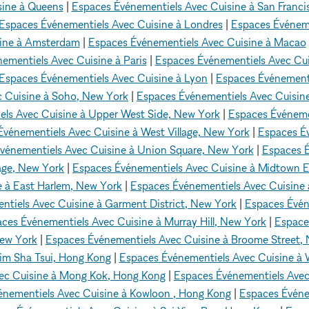
sine à Queens
|
Espaces Événementiels Avec Cuisine à San Franci
Espaces Événementiels Avec Cuisine à Londres
|
Espaces Événeme
sine à Amsterdam
|
Espaces Événementiels Avec Cuisine à Macao
ementiels Avec Cuisine à Paris
|
Espaces Événementiels Avec Cui
Espaces Événementiels Avec Cuisine à Lyon
|
Espaces Événementi
 Cuisine à Soho, New York
|
Espaces Événementiels Avec Cuisin
ls Avec Cuisine à Upper West Side, New York
|
Espaces Événeme
vénementiels Avec Cuisine à West Village, New York
|
Espaces É
vénementiels Avec Cuisine à Union Square, New York
|
Espaces É
age, New York
|
Espaces Événementiels Avec Cuisine à Midtown 
e à East Harlem, New York
|
Espaces Événementiels Avec Cuisine à
tiels Avec Cuisine à Garment District, New York
|
Espaces Évén
ces Événementiels Avec Cuisine à Murray Hill, New York
|
Espace
New York
|
Espaces Événementiels Avec Cuisine à Broome Street,
im Sha Tsui, Hong Kong
|
Espaces Événementiels Avec Cuisine à
ec Cuisine à Mong Kok, Hong Kong
|
Espaces Événementiels Ave
énementiels Avec Cuisine à Kowloon , Hong Kong
|
Espaces Événe