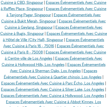
Cuisine à CBD, Singapour
|
Espaces Événementiels Avec Cuisine
à Raffles Place, Singapour
|
Espaces Événementiels Avec Cuisine
à Tanjong Pagar, Singapour
|
Espaces Événementiels Avec
Cuisine à Bukit Merah, Singapour
|
Espaces Événementiels Avec
Cuisine à Geylang, Singapour
|
Espaces Événementiels Avec
Cuisine à Bugis, Singapour
|
Espaces Événementiels Avec Cuisine
à Hôtel de Ville (City Hall), Singapour
|
Espaces Événementiels
Avec Cuisine à Paris 16 - 75016
|
Espaces Événementiels Avec
Cuisine à Paris 8 - 75008
|
Espaces Événementiels Avec Cuisine
à Centre-ville de Los Angeles
|
Espaces Événementiels Avec
Cuisine à Hollywood Hills, Los Angeles
|
Espaces Événementiels
Avec Cuisine à Sherman Oaks, Los Angeles
|
Espaces
Événementiels Avec Cuisine à Quartier chinois, Los Angeles
|
Espaces Événementiels Avec Cuisine à Parc Écho, Los Angeles
|
Espaces Événementiels Avec Cuisine à Silver Lake, Los Angeles
|
Espaces Événementiels Avec Cuisine à Hollywood, Los Angeles
|
Espaces Événementiels Avec Cuisine à Abbot Kinney, Los