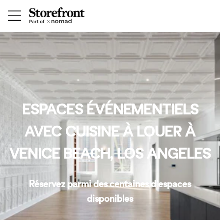
ESPACES ÉVÉNEMENTIELS
AVEC CUISINE À LOUER À
VENICE BEACH, LOS ANGELES
Réservez parmi des centaines d'espaces
disponibles