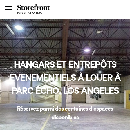
HANGARS ET ENTREPÔTS
EVENEMENTIELS À LOUER À
PARC ÉCHO, LOS ANGELES
Réservez parmi des centaines d'espaces
disponibles