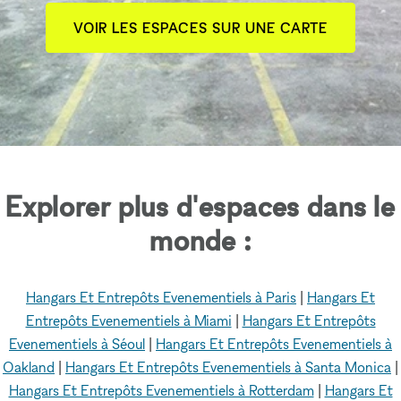
VOIR LES ESPACES SUR UNE CARTE
Explorer plus d'espaces dans le
monde :
Hangars Et Entrepôts Evenementiels à Paris
|
Hangars Et
Entrepôts Evenementiels à Miami
|
Hangars Et Entrepôts
Evenementiels à Séoul
|
Hangars Et Entrepôts Evenementiels à
Oakland
|
Hangars Et Entrepôts Evenementiels à Santa Monica
|
Hangars Et Entrepôts Evenementiels à Rotterdam
|
Hangars Et