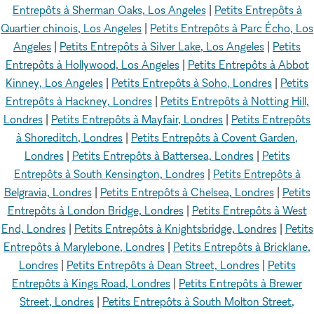
Entrepôts à Sherman Oaks, Los Angeles
|
Petits Entrepôts à
Quartier chinois, Los Angeles
|
Petits Entrepôts à Parc Écho, Los
Angeles
|
Petits Entrepôts à Silver Lake, Los Angeles
|
Petits
Entrepôts à Hollywood, Los Angeles
|
Petits Entrepôts à Abbot
Kinney, Los Angeles
|
Petits Entrepôts à Soho, Londres
|
Petits
Entrepôts à Hackney, Londres
|
Petits Entrepôts à Notting Hill,
Londres
|
Petits Entrepôts à Mayfair, Londres
|
Petits Entrepôts
à Shoreditch, Londres
|
Petits Entrepôts à Covent Garden,
Londres
|
Petits Entrepôts à Battersea, Londres
|
Petits
Entrepôts à South Kensington, Londres
|
Petits Entrepôts à
Belgravia, Londres
|
Petits Entrepôts à Chelsea, Londres
|
Petits
Entrepôts à London Bridge, Londres
|
Petits Entrepôts à West
End, Londres
|
Petits Entrepôts à Knightsbridge, Londres
|
Petits
Entrepôts à Marylebone, Londres
|
Petits Entrepôts à Bricklane,
Londres
|
Petits Entrepôts à Dean Street, Londres
|
Petits
Entrepôts à Kings Road, Londres
|
Petits Entrepôts à Brewer
Street, Londres
|
Petits Entrepôts à South Molton Street,