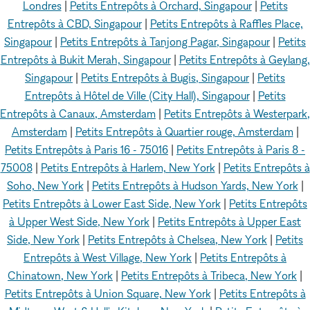
Londres
|
Petits Entrepôts à Orchard, Singapour
|
Petits
Entrepôts à CBD, Singapour
|
Petits Entrepôts à Raffles Place,
Singapour
|
Petits Entrepôts à Tanjong Pagar, Singapour
|
Petits
Entrepôts à Bukit Merah, Singapour
|
Petits Entrepôts à Geylang,
Singapour
|
Petits Entrepôts à Bugis, Singapour
|
Petits
Entrepôts à Hôtel de Ville (City Hall), Singapour
|
Petits
Entrepôts à Canaux, Amsterdam
|
Petits Entrepôts à Westerpark,
Amsterdam
|
Petits Entrepôts à Quartier rouge, Amsterdam
|
Petits Entrepôts à Paris 16 - 75016
|
Petits Entrepôts à Paris 8 -
75008
|
Petits Entrepôts à Harlem, New York
|
Petits Entrepôts à
Soho, New York
|
Petits Entrepôts à Hudson Yards, New York
|
Petits Entrepôts à Lower East Side, New York
|
Petits Entrepôts
à Upper West Side, New York
|
Petits Entrepôts à Upper East
Side, New York
|
Petits Entrepôts à Chelsea, New York
|
Petits
Entrepôts à West Village, New York
|
Petits Entrepôts à
Chinatown, New York
|
Petits Entrepôts à Tribeca, New York
|
Petits Entrepôts à Union Square, New York
|
Petits Entrepôts à