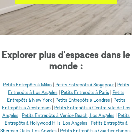
Explorer plus d'espaces dans le
monde :
Petits Entrepôts à Milan
|
Petits Entrepôts à Singapour
|
Petits
Entrepôts à Los Angeles
|
Petits Entrepôts à Paris
|
Petits
Entrepôts à New York
|
Petits Entrepôts à Londres
|
Petits
Entrepôts à Amsterdam
|
Petits Entrepôts à Centre-ville de Los
Angeles
|
Petits Entrepôts à Venice Beach, Los Angeles
|
Petits
Entrepôts à Hollywood Hills, Los Angeles
|
Petits Entrepôts à
Sherman Oaks, Los Angeles
|
Petits Entrepôts à Quartier chinois,