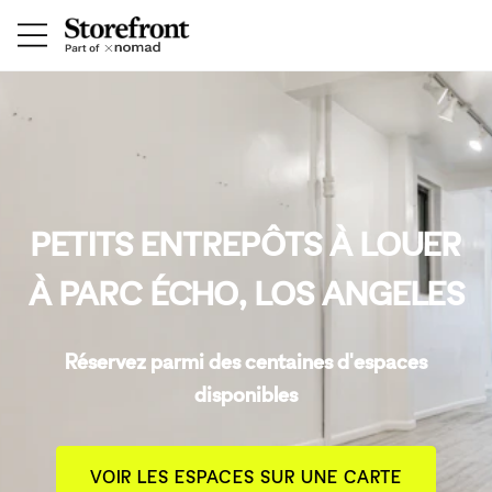
PETITS ENTREPÔTS À LOUER
À PARC ÉCHO, LOS ANGELES
Réservez parmi des centaines d'espaces
disponibles
VOIR LES ESPACES SUR UNE CARTE