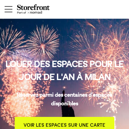
LOUER DES ESPACES POUR LE
JOUR DE L'AN À MILAN
Réservez parmi des centaines d'espaces
disponibles
VOIR LES ESPACES SUR UNE CARTE