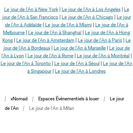
Le jour de l'An à New York
|
Le jour de l'An à Los Angeles
|
Le
jour de l'An à San Francisco
|
Le jour de l'An à Chicago
|
Le jour
de l'An à Adélaïde
|
Le jour de l'An à Miami
|
Le jour de l'An à
Melbourne
|
Le jour de l'An à Shanghaï
|
Le jour de l'An à Hong
Kong
|
Le jour de l'An à Amsterdam
|
Le jour de l'An à Paris
|
Le
jour de l'An à Bordeaux
|
Le jour de l'An à Marseille
|
Le jour de
l'An à Lyon
|
Le jour de l'An à Rome
|
Le jour de l'An à Montréal
|
Le jour de l'An à Toronto
|
Le jour de l'An à Séoul
|
Le jour de l'An
à Singapour
|
Le jour de l'An à Londres
xNomad
Espaces Événementiels à louer
Le jour
de l'An
Le jour de l'An à Milan