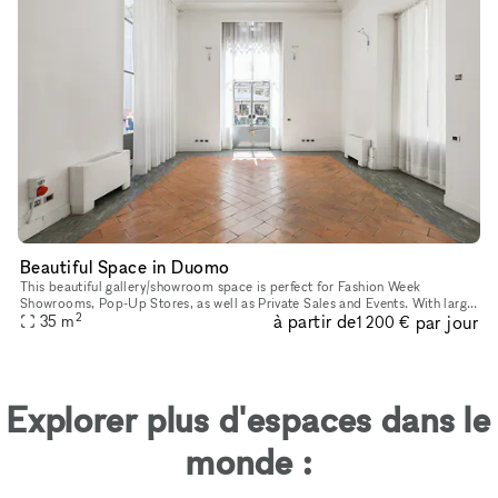
Beautiful Space in Duomo
This beautiful gallery/showroom space is perfect for Fashion Week
Showrooms, Pop-Up Stores, as well as Private Sales and Events. With large
2
à partir de
par jour
floor-to-ceiling windows facing a bustling street, this sp
35
m
1 200 €
Explorer plus d'espaces dans le
monde :