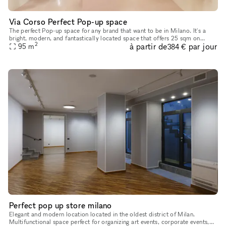
Via Corso Perfect Pop-up space
The perfect Pop-up space for any brand that want to be in Milano. It's a
bright, modern, and fantastically located space that offers 25 sqm on
2
à partir de
par jour
street level with a great storefront and 70 sqm when you
95
m
384 €
Perfect pop up store milano
Elegant and modern location located in the oldest district of Milan.
Multifunctional space perfect for organizing art events, corporate events,