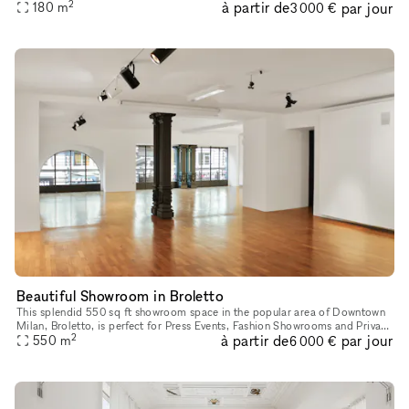
2
à partir de
par jour
shootings, showrooms, temporary stores etc. The locatio
180
m
3 000 €
Beautiful Showroom in Broletto
This splendid 550 sq ft showroom space in the popular area of Downtown
Milan, Broletto, is perfect for Press Events, Fashion Showrooms and Private
2
à partir de
par jour
550
m
Functions. The modern space has white walls, parque
6 000 €