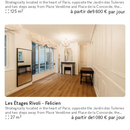
Strategically located in the heart of Paris, opposite the Jardin des Tuileries
and two steps away from Place Vendôme and Place de la Concorde, the
2
à partir de
par jour
showroom boasts very high ceilings decorated with mo
125
m
9 600 €
Les Étages Rivoli - Felicien
Strategically located in the heart of Paris, opposite the Jardin des Tuileries
and two steps away from Place Vendôme and Place de la Concorde, the
2
à partir de
par jour
space features the charm of a cozy Parisian appartme
27
m
1 080 €