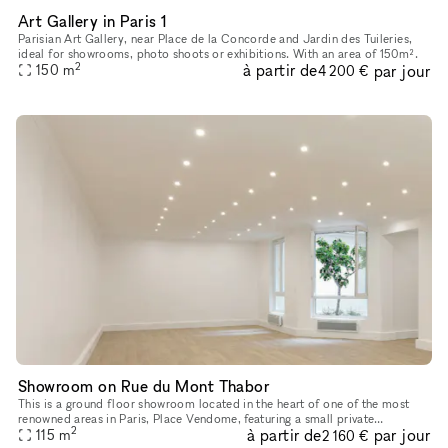
Art Gallery in Paris 1
Parisian Art Gallery, near Place de la Concorde and Jardin des Tuileries,
ideal for showrooms, photo shoots or exhibitions. With an area of 150m².
2
à partir de
par jour
150
m
4 200 €
Showroom on Rue du Mont Thabor
This is a ground floor showroom located in the heart of one of the most
renowned areas in Paris, Place Vendome, featuring a small private
2
à partir de
par jour
courtyard. This space, designed for welcoming customers and p
115
m
2 160 €