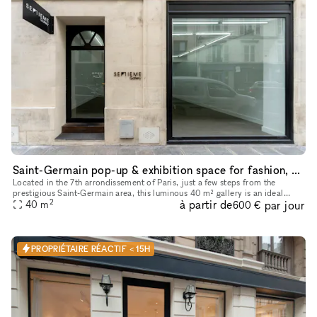
Saint-Germain pop-up & exhibition space for fashion, design and contemporary art
Located in the 7th arrondissement of Paris, just a few steps from the
prestigious Saint-Germain area, this luminous 40 m² gallery is an ideal
2
à partir de
par jour
40
m
space for your fashion showroom and private sales. It's
600 €
PROPRIÉTAIRE RÉACTIF < 15H