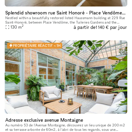
Splendid showroom rue Saint Honoré - Place Vendôme, in the heart of Paris fashion & culture district.
Nestled within a beautifully restored listed Haussmann building at 229 Rue
Saint-Honoré, between Place Vendôme, the Tuileries Gardens and the
2
à partir de
par jour
Louvre, 229LAB offers one of Paris' most prestigious addr
130
m
1 140 €
PROPRIÉTAIRE RÉACTIF < 1H
Adresse exclusive avenue Montaigne
Au numéro 53 de l'Avenue Montaigne, découvrez un lieu unique de 200 m2
et sa terrasse arborée de 60m2, à l'abri de tous les regards, sous une