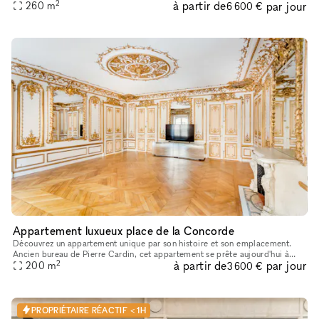
2
à partir de
par jour
magnifique verrière dans un écrin de verdure tropicale.
260
m
6 600 €
Appartement luxueux place de la Concorde
Découvrez un appartement unique par son histoire et son emplacement.
Ancien bureau de Pierre Cardin, cet appartement se prête aujourd'hui à
2
à partir de
par jour
l'organisation de vos événements prestigieux. Idéalement pl
200
m
3 600 €
PROPRIÉTAIRE RÉACTIF < 1H