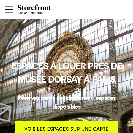
ESPACES À LOUER PRÈS DE
MUSÉE DORSAY À PARIS
Réservez parmi des centaines d'espaces
disponibles
VOIR LES ESPACES SUR UNE CARTE