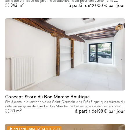
5m situé enfin ace du jardin des tuileries. Idéal pour vos évènements :
2
à partir de
par jour
Fashion week, press Day, Diner...
342
m
12 000 €
Concept Store du Bon Marche Boutique
Situé dans le quartier chic de Saint-Germain-des-Prés à quelques mètres du
célèbre magasin de luxe Le Bon Marché, ce bel espace de vente de 25m2
2
à partir de
par jour
offre une bonne visibilité avec une jolie façade et un
30
m
198 €
PROPRIÉTAIRE RÉACTIF < 3H