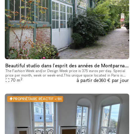
Beautiful studio dans l'esprit des années de Montparnasse
The Fashion Week and/or Design Week price is 375 euros per day. Special
price per month, week or week-end.This unique space located in Paris is
2
à partir de
par jour
perfectly suited for art exhibitions, providing a versa
70
m
360 €
PROPRIÉTAIRE RÉACTIF < 1H