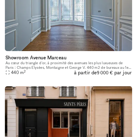
Showroom Avenue Marceau
Au cœur du triangle d'or, à proximité des avenues les plus luxueuses de
Paris : Champs Elysées, Montaigne et George V. 440 m2 de bureaux au 1er
2
à partir de
par jour
étage d'un immeuble haussmannien. A quelques minutes à
440
m
9 000 €