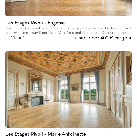
Les Étages Rivoli - Eugenie
Strategically located in the heart of Paris, opposite the Jardin des Tuileries
and two steps away from Place Vendôme and Place de la Concorde, the
2
à partir de
par jour
showroom features the style and charm of a typically
145
m
5 400 €
Les Étages Rivoli - Marie Antoinette