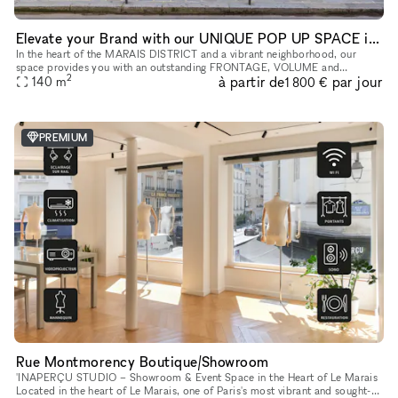
Elevate your Brand with our UNIQUE POP UP SPACE in PARIS Marais
In the heart of the MARAIS DISTRICT and a vibrant neighborhood, our
space provides you with an outstanding FRONTAGE, VOLUME and
2
à partir de
par jour
140
m
ARCHITECTURE. The location is very interesting as it is on a real sho
1 800 €
PREMIUM
Rue Montmorency Boutique/Showroom
'INAPERÇU STUDIO – Showroom & Event Space in the Heart of Le Marais
Located in the heart of Le Marais, one of Paris's most vibrant and sought-