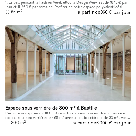
1. Le prix pendant la Fashion Week et/ou la Design Week est de 1875 € par
jour et 11 250 € par semaine. Profitez de notre espace polyvalent idéal
2
à partir de
par jour
pour les showrooms de mode, les produits de luxe, les
65
m
360 €
Espace sous verrière de 800 m² à Bastille
L'espace se déploie sur 800 m² répartis sur deux niveaux dont un espace
central sous une verrière de 465 m² avec un patio extérieur de 30 m². Vous
2
à partir de
par jour
trouverez en pièce jointe une présentation détaillée
800
m
6 000 €