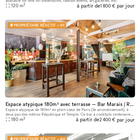
available for rent for showrooms, fashion events, art galleries, etc.
2
à partir de
par jour
120
m
1 800 €
PROPRIÉTAIRE RÉACTIF < 1H
Espace atypique 180m² avec terrasse — Bar Marais / République — Showroom, shooting, pop-up restaurant, défilé
Espace atypique de 180m² en plein cœur de Paris (3e arrondissement), à
deux pas des métros République et Temple. Ce bar à cocktails centenaire
2
à partir de
par jour
fondé en 1923 offre un cadre unique et scénographiable p
180
m
2 400 €
PROPRIÉTAIRE RÉACTIF < 4H