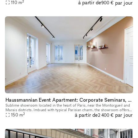
2
à partir de
par jour
after neighborhoods, L'INAPERÇU STUDIO is a versatile ve
110
m
900 €
Haussmannian Event Apartment: Corporate Seminars, Conferences, Showrooms...
Sublime showroom located in the heart of Paris, near the Montorgueil and
Marais districts. Imbued with typical Parisian charm, the showroom offers
2
à partir de
par jour
an incomparable showcase. You can rent it to highlig
150
m
2 400 €