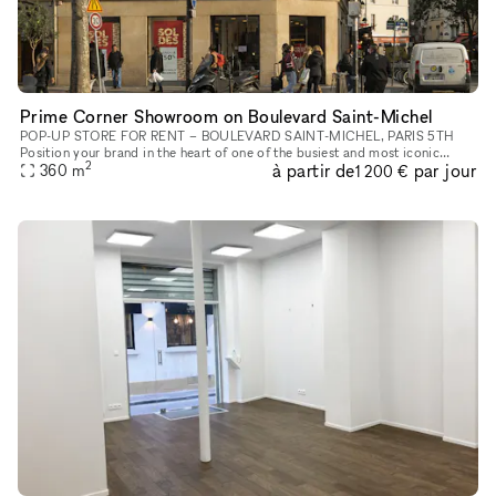
Prime Corner Showroom on Boulevard Saint-Michel
POP-UP STORE FOR RENT – BOULEVARD SAINT-MICHEL, PARIS 5TH
Position your brand in the heart of one of the busiest and most iconic
2
à partir de
par jour
360
m
locations on Paris’s Left Bank. This retail space enjoys a prime loc
1 200 €