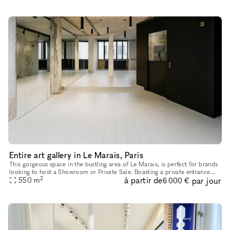
Entire art gallery in Le Marais, Paris
This gorgeous space in the bustling area of Le Marais, is perfect for brands
looking to host a Showroom or Private Sale. Boasting a private entrance
2
à partir de
par jour
that creates a well-lit ambiance. With a trendy m
550
m
6 000 €