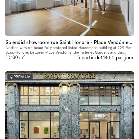
Splendid showroom rue Saint Honoré - Place Vendôme, in the heart of Paris fashion & culture district.
Nestled within a beautifully restored listed Haussmann building at 229 Rue
Saint-Honoré, between Place Vendôme, the Tuileries Gardens and the
2
à partir de
par jour
Louvre, 229LAB offers one of Paris' most prestigious addr
130
m
1 140 €
PREMIUM