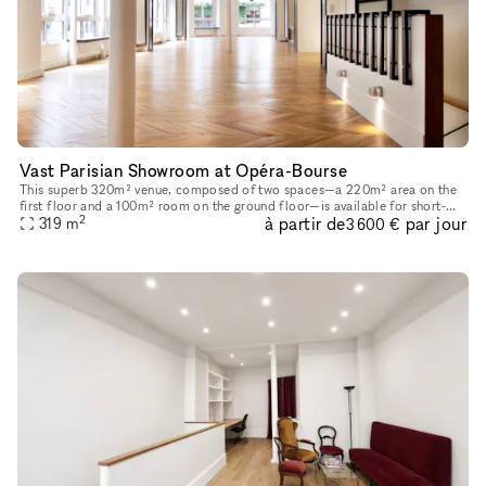
Vast Parisian Showroom at Opéra-Bourse
This superb 320m² venue, composed of two spaces—a 220m² area on the
first floor and a 100m² room on the ground floor—is available for short-
2
à partir de
par jour
term rental to host your Showrooms, Pop-Up Stores, Temporar
319
m
3 600 €