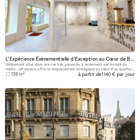
L’Expérience Événementielle d’Exception au Cœur de Bastille
Idéalement situé dans une rue très passante, à seulement une minute du
métro, cet espace offre un emplacement stratégique au cœur d’un quartier
2
à partir de
par jour
138
m
dynamique et recherché. La boutique de 90 m² bénéficie
1 140 €