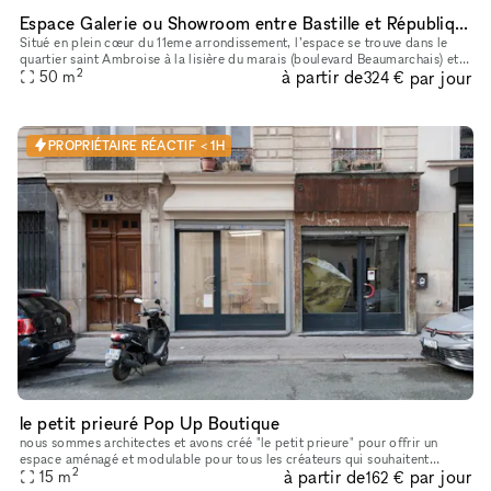
Espace Galerie ou Showroom entre Bastille et République
Situé en plein cœur du 11eme arrondissement, l’espace se trouve dans le
quartier saint Ambroise à la lisière du marais (boulevard Beaumarchais) et
2
à partir de
par jour
du quartier Rue saint Maur (espace des lumières et s
50
m
324 €
PROPRIÉTAIRE RÉACTIF < 1H
le petit prieuré Pop Up Boutique
nous sommes architectes et avons créé "le petit prieure" pour offrir un
espace aménagé et modulable pour tous les créateurs qui souhaitent
2
à partir de
par jour
présenter leur travaux ( designers, artistes, céramistes, ph
15
m
162 €