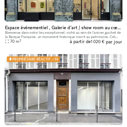
Espace événementiel , Galerie d’art / show room au cœur de Paris
Bienvenue dans notre lieu exceptionnel, niché au sein de l'ancien guichet de
la Banque Française, un monument historique inscrit au patrimoine. Cet
2
à partir de
par jour
espace polyvalent offre une variété d'options pour
70
m
1 020 €
PROPRIÉTAIRE RÉACTIF < 1H