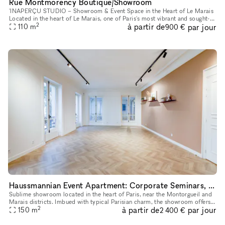
Rue Montmorency Boutique/Showroom
'INAPERÇU STUDIO – Showroom & Event Space in the Heart of Le Marais
Located in the heart of Le Marais, one of Paris's most vibrant and sought-
2
à partir de
par jour
after neighborhoods, L'INAPERÇU STUDIO is a versatile ve
110
m
900 €
Haussmannian Event Apartment: Corporate Seminars, Conferences, Showrooms...
Sublime showroom located in the heart of Paris, near the Montorgueil and
Marais districts. Imbued with typical Parisian charm, the showroom offers
2
à partir de
par jour
an incomparable showcase. You can rent it to highlig
150
m
2 400 €