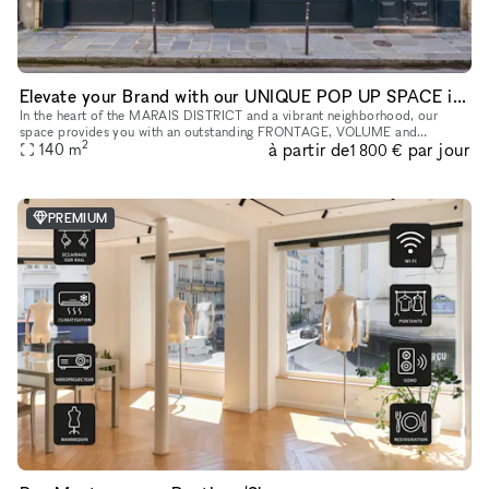
Elevate your Brand with our UNIQUE POP UP SPACE in PARIS Marais
In the heart of the MARAIS DISTRICT and a vibrant neighborhood, our
space provides you with an outstanding FRONTAGE, VOLUME and
2
à partir de
par jour
140
m
ARCHITECTURE. The location is very interesting as it is on a real sho
1 800 €
PREMIUM