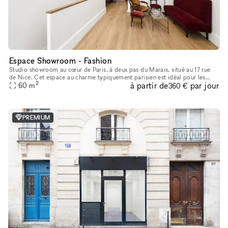
Espace Showroom - Fashion
Studio showroom au cœur de Paris, à deux pas du Marais, situé au 17 rue
de Nice. Cet espace au charme typiquement parisien est idéal pour les
2
à partir de
par jour
showrooms, présentations de collections, pop-ups et événe
60
m
360 €
PREMIUM