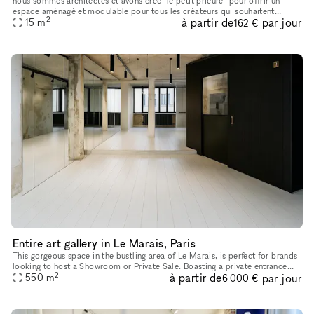
nous sommes architectes et avons créé "le petit prieure" pour offrir un
espace aménagé et modulable pour tous les créateurs qui souhaitent
2
à partir de
par jour
présenter leur travaux ( designers, artistes, céramistes, ph
15
m
162 €
Entire art gallery in Le Marais, Paris
This gorgeous space in the bustling area of Le Marais, is perfect for brands
looking to host a Showroom or Private Sale. Boasting a private entrance
2
à partir de
par jour
that creates a well-lit ambiance. With a trendy m
550
m
6 000 €