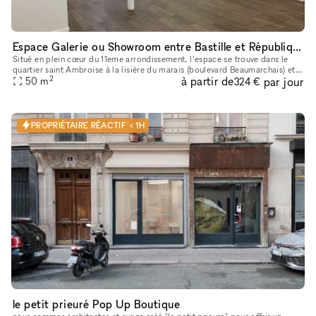
Espace Galerie ou Showroom entre Bastille et République
Situé en plein cœur du 11eme arrondissement, l’espace se trouve dans le
quartier saint Ambroise à la lisière du marais (boulevard Beaumarchais) et
2
à partir de
par jour
du quartier Rue saint Maur (espace des lumières et s
50
m
324 €
PROPRIÉTAIRE RÉACTIF < 1H
le petit prieuré Pop Up Boutique