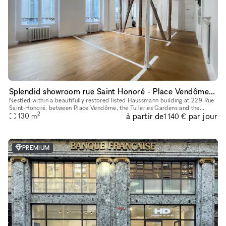
Splendid showroom rue Saint Honoré - Place Vendôme, in the heart of Paris fashion & culture district.
Nestled within a beautifully restored listed Haussmann building at 229 Rue
Saint-Honoré, between Place Vendôme, the Tuileries Gardens and the
2
à partir de
par jour
Louvre, 229LAB offers one of Paris' most prestigious addr
130
m
1 140 €
PREMIUM