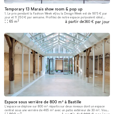
Temporary 13 Marais show room & pop up
1. Le prix pendant la Fashion Week et/ou la Design Week est de 1875 € par
jour et 11 250 € par semaine. Profitez de notre espace polyvalent idéal
2
à partir de
par jour
pour les showrooms de mode, les produits de luxe, les
65
m
360 €
Espace sous verrière de 800 m² à Bastille
L'espace se déploie sur 800 m² répartis sur deux niveaux dont un espace
central sous une verrière de 465 m² avec un patio extérieur de 30 m². Vous
2
trouverez en pièce jointe une présentation détaillée