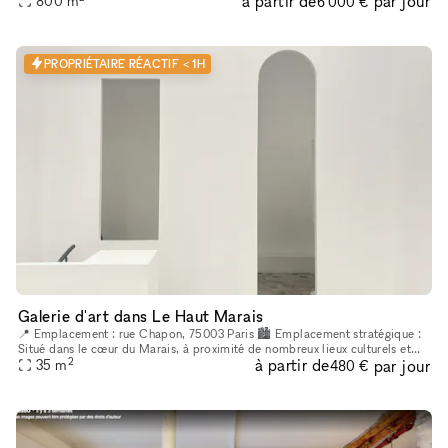
à partir de
par jour
800
m
6 000 €
PROPRIÉTAIRE RÉACTIF < 1H
Galerie d'art dans Le Haut Marais
📍 Emplacement : rue Chapon, 75003 Paris 🏙 Emplacement stratégique :
Situé dans le cœur du Marais, à proximité de nombreux lieux culturels et
2
à partir de
par jour
35
m
artistiques. Un espace créatif indépendant, situé au cœur
480 €