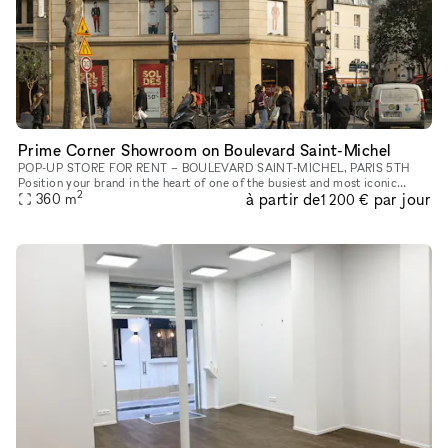
Prime Corner Showroom on Boulevard Saint-Michel
POP-UP STORE FOR RENT – BOULEVARD SAINT-MICHEL, PARIS 5TH
Position your brand in the heart of one of the busiest and most iconic
2
à partir de
par jour
360
m
locations on Paris’s Left Bank. This retail space enjoys a prime loc
1 200 €