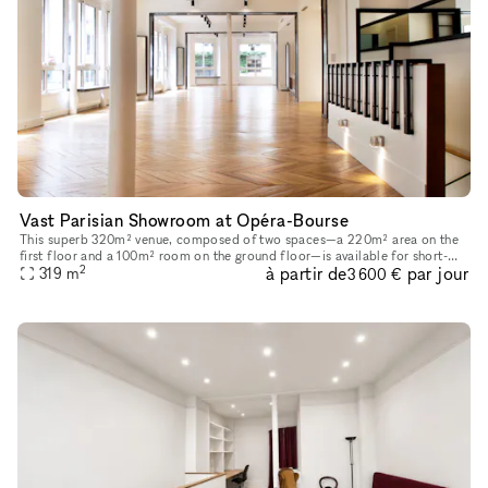
Vast Parisian Showroom at Opéra-Bourse
This superb 320m² venue, composed of two spaces—a 220m² area on the
first floor and a 100m² room on the ground floor—is available for short-
2
à partir de
par jour
term rental to host your Showrooms, Pop-Up Stores, Temporar
319
m
3 600 €