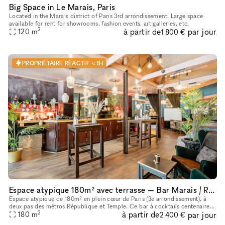
Big Space in Le Marais, Paris
Located in the Marais district of Paris 3rd arrondissement. Large space
available for rent for showrooms, fashion events, art galleries, etc.
2
à partir de
par jour
120
m
1 800 €
PROPRIÉTAIRE RÉACTIF < 1H
Espace atypique 180m² avec terrasse — Bar Marais / République — Showroom, shooting, pop-up restaurant, défilé
Espace atypique de 180m² en plein cœur de Paris (3e arrondissement), à
deux pas des métros République et Temple. Ce bar à cocktails centenaire
2
à partir de
par jour
fondé en 1923 offre un cadre unique et scénographiable p
180
m
2 400 €