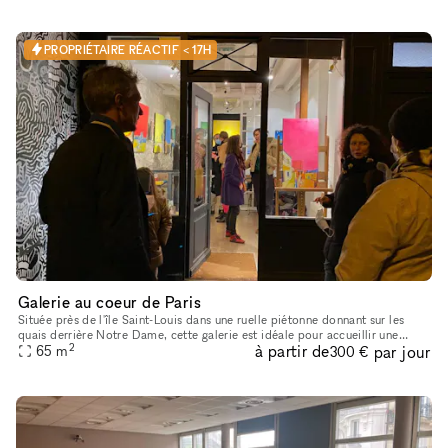
PROPRIÉTAIRE RÉACTIF < 17H
Galerie au coeur de Paris
Située près de l'île Saint-Louis dans une ruelle piétonne donnant sur les
quais derrière Notre Dame, cette galerie est idéale pour accueillir une
2
à partir de
par jour
exposition, un magasin éphémère ou même un lancement
65
m
300 €