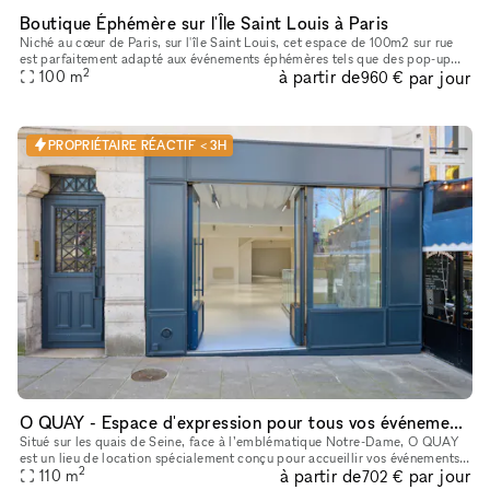
Boutique Éphémère sur l'Île Saint Louis à Paris
Niché au cœur de Paris, sur l'île Saint Louis, cet espace de 100m2 sur rue
est parfaitement adapté aux événements éphémères tels que des pop-up
2
à partir de
par jour
100
store, showrooms, des présentations d'art et des événe
m
960 €
PROPRIÉTAIRE RÉACTIF < 3H
O QUAY - Espace d'expression pour tous vos événements (Quais de Seine)
Situé sur les quais de Seine, face à l’emblématique Notre-Dame, O QUAY
est un lieu de location spécialement conçu pour accueillir vos événements,
2
à partir de
par jour
pop-up stores, showrooms, galerie d'art et exposition
110
m
702 €