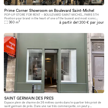
Prime Corner Showroom on Boulevard Saint-Michel
POP-UP STORE FOR RENT – BOULEVARD SAINT-MICHEL, PARIS 5TH
Position your brand in the heart of one of the busiest and most iconic
2
à partir de
par jour
360
m
locations on Paris’s Left Bank. This retail space enjoys a prime loc
1 200 €
SAINT GERMAIN DES PRES
Espace plein de charme de 26 mètres carrés dans le quartier très prisé de
saint germain de prés. Dans une rue très commerçante, on peut y