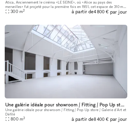
Atica, Anciennement le cinéma «LE SEINE», où «Alice au pays des
merveilles» fut projeté pour la première fois en 1951, cet espace de 310 m²
2
à partir de
par jour
privatisable est idéal pour tout type d’événement et se dép
300
m
4 800 €
Une galérie idéale pour showroom / Fitting / Pop Up store / Galerie d'Art et défilé
Une galérie idéale pour showroom / Fitting / Pop Up store / Galerie d'Art et
Défilé
2
à partir de
par jour
800
m
8 400 €