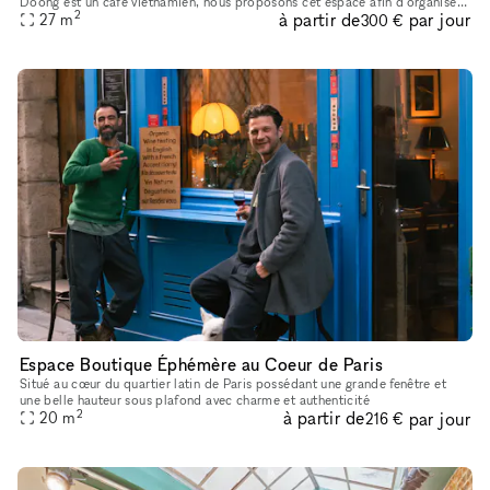
Doong est un café vietnamien, nous proposons cet espace afin d'organiser
2
à partir de
par jour
votre événement Pop-Up. Tarif de 200€ par jour, nou
27
m
300 €
Espace Boutique Éphémère au Coeur de Paris
Situé au cœur du quartier latin de Paris possédant une grande fenêtre et
une belle hauteur sous plafond avec charme et authenticité
2
à partir de
par jour
20
m
216 €