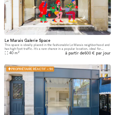
Le Marais Galerie Space
This space is ideally placed in the fashionable Le Marais neighborhood and
has high foot traffic. It's a rare chance in a popular location​,​ ideal for
2
à partir de
par jour
companies​,​ artists​,​ and designers to open t
40
m
600 €
PROPRIÉTAIRE RÉACTIF < 1H