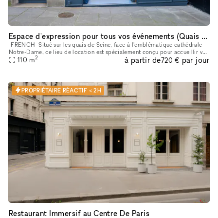
Espace d'expression pour tous vos événements (Quais de Seine)
-FRENCH- Situé sur les quais de Seine, face à l'emblématique cathédrale
Notre-Dame, ce lieu de location est spécialement conçu pour accueillir vos
2
à partir de
par jour
événements, pop-up stores, showrooms, galeries d'art
110
m
720 €
PROPRIÉTAIRE RÉACTIF < 2H
Restaurant Immersif au Centre De Paris