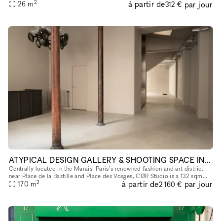
2
à partir de
par jour
apercevoir le carré saint germain, idéal pour y accueillir sa
26
m
312 €
ATYPICAL DESIGN GALLERY & SHOOTING SPACE IN THE MARAIS
Centrally located in the Marais, Paris’s renowned fashion and art district
near Place de la Bastille and Place des Vosges, CØR Studio is a 132 sqm
2
à partir de
par jour
gallery space with an additional 30 sqm basement. De
170
m
2 160 €