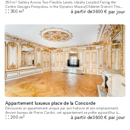
350 m² Gallery Across Two Flexible Levels, Ideally Located Facing the
Centre Georges Pompidou, in the Dynamic Marais/Châtelet District This
2
à partir de
par jour
exceptional space offers a modern, versatile environment,
350
m
3 600 €
Appartement luxueux place de la Concorde
Découvrez un appartement unique par son histoire et son emplacement.
Ancien bureau de Pierre Cardin, cet appartement se prête aujourd'hui à
2
à partir de
par jour
l'organisation de vos événements prestigieux. Idéalement pl
200
m
3 600 €