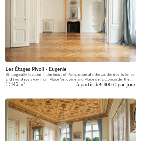
Les Étages Rivoli - Eugenie
Strategically located in the heart of Paris, opposite the Jardin des Tuileries
and two steps away from Place Vendôme and Place de la Concorde, the
2
à partir de
par jour
showroom features the style and charm of a typically
145
m
5 400 €