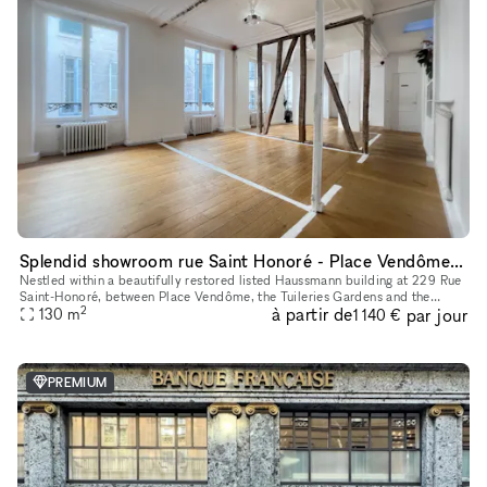
Splendid showroom rue Saint Honoré - Place Vendôme, in the heart of Paris fashion & culture district.
Nestled within a beautifully restored listed Haussmann building at 229 Rue
Saint-Honoré, between Place Vendôme, the Tuileries Gardens and the
2
à partir de
par jour
Louvre, 229LAB offers one of Paris' most prestigious addr
130
m
1 140 €
PREMIUM