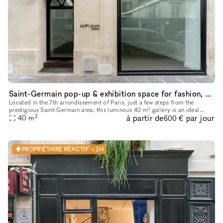
Saint-Germain pop-up & exhibition space for fashion, design and contemporary art
Located in the 7th arrondissement of Paris, just a few steps from the
prestigious Saint-Germain area, this luminous 40 m² gallery is an ideal
2
à partir de
par jour
40
m
space for your fashion showroom and private sales. It's
600 €
PROPRIÉTAIRE RÉACTIF < 2H