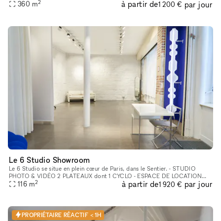
2
à partir de
par jour
360
m
locations on Paris’s Left Bank. This retail space enjoys a prime loc
1 200 €
Le 6 Studio Showroom
Le 6 Studio se situe en plein cœur de Paris, dans le Sentier. - STUDIO
PHOTO & VIDÉO 2 PLATEAUX dont 1 CYCLO - ESPACE DE LOCATION
2
à partir de
par jour
POUR SHOWROOMS / EXPOSITIONS / CASTINGS
116
m
1 920 €
PROPRIÉTAIRE RÉACTIF < 1H