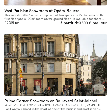
Vast Parisian Showroom at Opéra-Bourse
This superb 320m² venue, composed of two spaces—a 220m² area on the
first floor and a 100m² room on the ground floor—is available for short-
2
à partir de
par jour
term rental to host your Showrooms, Pop-Up Stores, Temporar
319
m
3 600 €
Prime Corner Showroom on Boulevard Saint-Michel
POP-UP STORE FOR RENT – BOULEVARD SAINT-MICHEL, PARIS 5TH
Position your brand in the heart of one of the busiest and most iconic