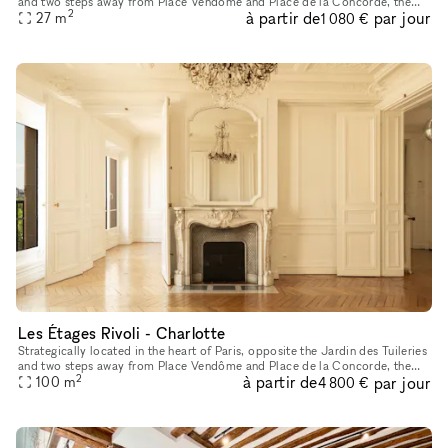
and two steps away from Place Vendôme and Place de la Concorde, the
2
à partir de
par jour
space features the charm of a cozy Parisian appartme
27
m
1 080 €
Les Étages Rivoli - Charlotte
Strategically located in the heart of Paris, opposite the Jardin des Tuileries
and two steps away from Place Vendôme and Place de la Concorde, the
2
à partir de
par jour
showroom features the charm of a cozy Parisian appar
100
m
4 800 €