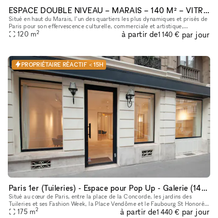
ESPACE DOUBLE NIVEAU – MARAIS – 140 M² – VITRINE SUR RUE – IDEAL FASHION WEEK & ÉVÉNEMENTS
Situé en haut du Marais, l’un des quartiers les plus dynamiques et prisés de
Paris pour son effervescence culturelle, commerciale et artistique,
2
à partir de
par jour
120
m
découvrez cet espace unique de 140 m². Le lieu : · Re
1 140 €
PROPRIÉTAIRE RÉACTIF < 15H
Paris 1er (Tuileries) - Espace pour Pop Up - Galerie (140 m2 + Sous sol 35 m2)
Situé au cœur de Paris, entre la place de la Concorde, les jardins des
Tuileries et ses Fashion Week, la Place Vendôme et le Faubourg St Honoré,
2
à partir de
par jour
l’espace dispose d’une adresse unique à côté des hôtel
175
m
1 440 €