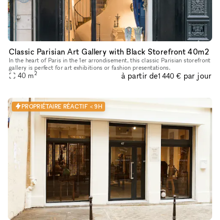
Classic Parisian Art Gallery with Black Storefront 40m2
In the heart of Paris in the 1er arrondisement, this classic Parisian storefront
gallery is perfect for art exhibitions or fashion presentations.
2
à partir de
par jour
40
m
1 440 €
PROPRIÉTAIRE RÉACTIF < 9H