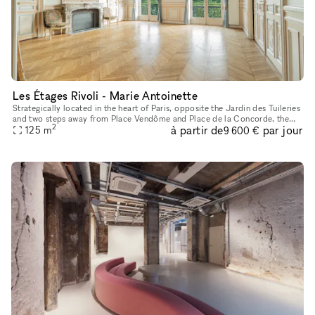
Les Étages Rivoli - Marie Antoinette
Strategically located in the heart of Paris, opposite the Jardin des Tuileries
and two steps away from Place Vendôme and Place de la Concorde, the
2
à partir de
par jour
showroom boasts very high ceilings decorated with mo
125
m
9 600 €