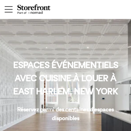
ESPACES ÉVÉNEMENTIELS
AVEC CUISINE À LOUER À
EAST HARLEM, NEW YORK
Réservez parmi des centaines d'espaces
disponibles