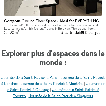
Gorgeous Ground Floor Space - Ideal for EVERYTHING
This Beautiful 1100 Ft space is ideal for all ventures that you have in mind.
Located in a safe, high foot traffic area in Brooklyn, This ground floor
2
à partir de
par jour
space with it's storefront windows, really stand
102
m
519 €
Explorer plus d'espaces dans le
monde :
Journée de la Saint-Patrick à Paris
|
Journée de la Saint-Patrick
à Londres
|
Journée de la Saint-Patrick à Montréal
|
Journée de
la Saint-Patrick à Chicago
|
Journée de la Saint-Patrick à
Toronto
|
Journée de la Saint-Patrick à Singapour