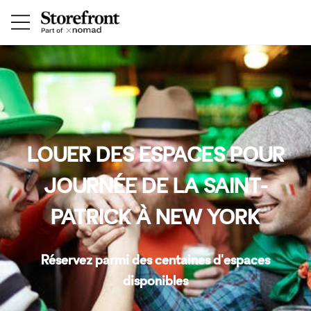
LOUER DES ESPACES POUR
JOURNÉE DE LA SAINT-
PATRICK À NEW YORK
Réservez parmi des centaines d'espaces
disponibles