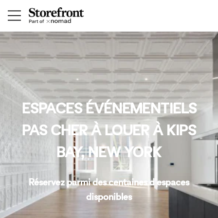
ESPACES ÉVÉNEMENTIELS
PAS CHER À LOUER À KIPS
BAY, NEW YORK
Réservez parmi des centaines d'espaces
disponibles