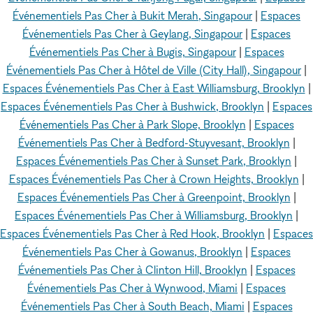
Événementiels Pas Cher à Bukit Merah, Singapour
|
Espaces
Événementiels Pas Cher à Geylang, Singapour
|
Espaces
Événementiels Pas Cher à Bugis, Singapour
|
Espaces
Événementiels Pas Cher à Hôtel de Ville (City Hall), Singapour
|
Espaces Événementiels Pas Cher à East Williamsburg, Brooklyn
|
Espaces Événementiels Pas Cher à Bushwick, Brooklyn
|
Espaces
Événementiels Pas Cher à Park Slope, Brooklyn
|
Espaces
Événementiels Pas Cher à Bedford-Stuyvesant, Brooklyn
|
Espaces Événementiels Pas Cher à Sunset Park, Brooklyn
|
Espaces Événementiels Pas Cher à Crown Heights, Brooklyn
|
Espaces Événementiels Pas Cher à Greenpoint, Brooklyn
|
Espaces Événementiels Pas Cher à Williamsburg, Brooklyn
|
Espaces Événementiels Pas Cher à Red Hook, Brooklyn
|
Espaces
Événementiels Pas Cher à Gowanus, Brooklyn
|
Espaces
Événementiels Pas Cher à Clinton Hill, Brooklyn
|
Espaces
Événementiels Pas Cher à Wynwood, Miami
|
Espaces
Événementiels Pas Cher à South Beach, Miami
|
Espaces