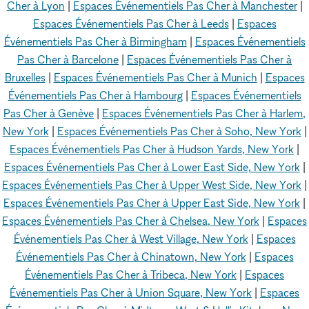
Cher à Lyon
|
Espaces Événementiels Pas Cher à Manchester
|
Espaces Événementiels Pas Cher à Leeds
|
Espaces
Événementiels Pas Cher à Birmingham
|
Espaces Événementiels
Pas Cher à Barcelone
|
Espaces Événementiels Pas Cher à
Bruxelles
|
Espaces Événementiels Pas Cher à Munich
|
Espaces
Événementiels Pas Cher à Hambourg
|
Espaces Événementiels
Pas Cher à Genève
|
Espaces Événementiels Pas Cher à Harlem,
New York
|
Espaces Événementiels Pas Cher à Soho, New York
|
Espaces Événementiels Pas Cher à Hudson Yards, New York
|
Espaces Événementiels Pas Cher à Lower East Side, New York
|
Espaces Événementiels Pas Cher à Upper West Side, New York
|
Espaces Événementiels Pas Cher à Upper East Side, New York
|
Espaces Événementiels Pas Cher à Chelsea, New York
|
Espaces
Événementiels Pas Cher à West Village, New York
|
Espaces
Événementiels Pas Cher à Chinatown, New York
|
Espaces
Événementiels Pas Cher à Tribeca, New York
|
Espaces
Événementiels Pas Cher à Union Square, New York
|
Espaces