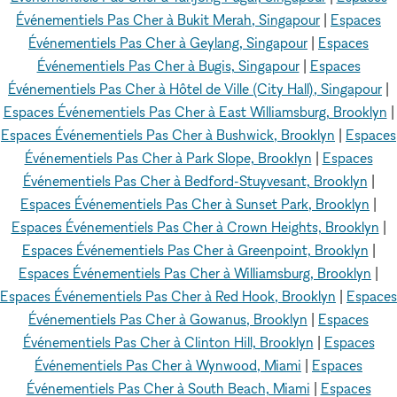
Événementiels Pas Cher à Bukit Merah, Singapour
|
Espaces
Événementiels Pas Cher à Geylang, Singapour
|
Espaces
Événementiels Pas Cher à Bugis, Singapour
|
Espaces
Événementiels Pas Cher à Hôtel de Ville (City Hall), Singapour
|
Espaces Événementiels Pas Cher à East Williamsburg, Brooklyn
|
Espaces Événementiels Pas Cher à Bushwick, Brooklyn
|
Espaces
Événementiels Pas Cher à Park Slope, Brooklyn
|
Espaces
Événementiels Pas Cher à Bedford-Stuyvesant, Brooklyn
|
Espaces Événementiels Pas Cher à Sunset Park, Brooklyn
|
Espaces Événementiels Pas Cher à Crown Heights, Brooklyn
|
Espaces Événementiels Pas Cher à Greenpoint, Brooklyn
|
Espaces Événementiels Pas Cher à Williamsburg, Brooklyn
|
Espaces Événementiels Pas Cher à Red Hook, Brooklyn
|
Espaces
Événementiels Pas Cher à Gowanus, Brooklyn
|
Espaces
Événementiels Pas Cher à Clinton Hill, Brooklyn
|
Espaces
Événementiels Pas Cher à Wynwood, Miami
|
Espaces
Événementiels Pas Cher à South Beach, Miami
|
Espaces