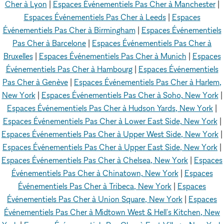
Cher à Lyon
|
Espaces Événementiels Pas Cher à Manchester
|
Espaces Événementiels Pas Cher à Leeds
|
Espaces
Événementiels Pas Cher à Birmingham
|
Espaces Événementiels
Pas Cher à Barcelone
|
Espaces Événementiels Pas Cher à
Bruxelles
|
Espaces Événementiels Pas Cher à Munich
|
Espaces
Événementiels Pas Cher à Hambourg
|
Espaces Événementiels
Pas Cher à Genève
|
Espaces Événementiels Pas Cher à Harlem,
New York
|
Espaces Événementiels Pas Cher à Soho, New York
|
Espaces Événementiels Pas Cher à Hudson Yards, New York
|
Espaces Événementiels Pas Cher à Lower East Side, New York
|
Espaces Événementiels Pas Cher à Upper West Side, New York
|
Espaces Événementiels Pas Cher à Upper East Side, New York
|
Espaces Événementiels Pas Cher à Chelsea, New York
|
Espaces
Événementiels Pas Cher à Chinatown, New York
|
Espaces
Événementiels Pas Cher à Tribeca, New York
|
Espaces
Événementiels Pas Cher à Union Square, New York
|
Espaces
Événementiels Pas Cher à Midtown West & Hell's Kitchen, New