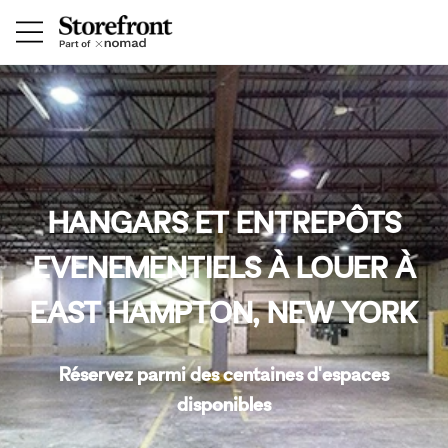
HANGARS ET ENTREPÔTS
EVENEMENTIELS À LOUER À
EAST HAMPTON, NEW YORK
Réservez parmi des centaines d'espaces
disponibles