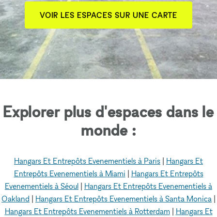
VOIR LES ESPACES SUR UNE CARTE
Explorer plus d'espaces dans le
monde :
Hangars Et Entrepôts Evenementiels à Paris
|
Hangars Et
Entrepôts Evenementiels à Miami
|
Hangars Et Entrepôts
Evenementiels à Séoul
|
Hangars Et Entrepôts Evenementiels à
Oakland
|
Hangars Et Entrepôts Evenementiels à Santa Monica
|
Hangars Et Entrepôts Evenementiels à Rotterdam
|
Hangars Et