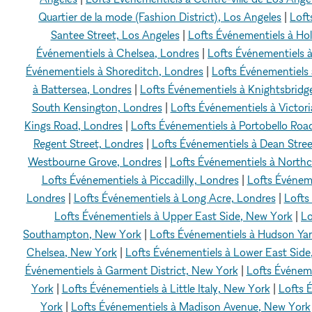
Quartier de la mode (Fashion District), Los Angeles
|
Loft
Santee Street, Los Angeles
|
Lofts Événementiels à Ho
Événementiels à Chelsea, Londres
|
Lofts Événementiels à
Événementiels à Shoreditch, Londres
|
Lofts Événementiels 
à Battersea, Londres
|
Lofts Événementiels à Knightsbridg
South Kensington, Londres
|
Lofts Événementiels à Victori
Kings Road, Londres
|
Lofts Événementiels à Portobello Roa
Regent Street, Londres
|
Lofts Événementiels à Dean Stree
Westbourne Grove, Londres
|
Lofts Événementiels à North
Lofts Événementiels à Piccadilly, Londres
|
Lofts Événeme
Londres
|
Lofts Événementiels à Long Acre, Londres
|
Lofts
Lofts Événementiels à Upper East Side, New York
|
Lo
Southampton, New York
|
Lofts Événementiels à Hudson Ya
Chelsea, New York
|
Lofts Événementiels à Lower East Sid
Événementiels à Garment District, New York
|
Lofts Événem
York
|
Lofts Événementiels à Little Italy, New York
|
Lofts 
York
|
Lofts Événementiels à Madison Avenue, New York