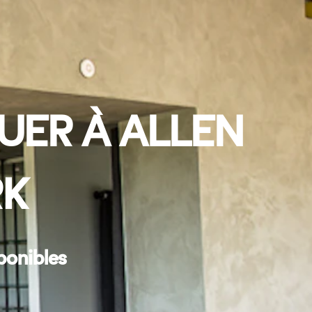
UER À ALLEN
RK
ponibles