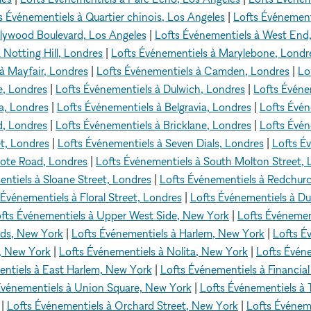
s Événementiels à Quartier chinois, Los Angeles
|
Lofts Événement
llywood Boulevard, Los Angeles
|
Lofts Événementiels à West End
 Notting Hill, Londres
|
Lofts Événementiels à Marylebone, Londr
à Mayfair, Londres
|
Lofts Événementiels à Camden, Londres
|
Lo
e, Londres
|
Lofts Événementiels à Dulwich, Londres
|
Lofts Événe
a, Londres
|
Lofts Événementiels à Belgravia, Londres
|
Lofts Évén
d, Londres
|
Lofts Événementiels à Bricklane, Londres
|
Lofts Évén
t, Londres
|
Lofts Événementiels à Seven Dials, Londres
|
Lofts Év
cote Road, Londres
|
Lofts Événementiels à South Molton Street, 
ntiels à Sloane Street, Londres
|
Lofts Événementiels à Redchurc
 Événementiels à Floral Street, Londres
|
Lofts Événementiels à Du
fts Événementiels à Upper West Side, New York
|
Lofts Événemen
rds, New York
|
Lofts Événementiels à Harlem, New York
|
Lofts É
e, New York
|
Lofts Événementiels à Nolita, New York
|
Lofts Évén
entiels à East Harlem, New York
|
Lofts Événementiels à Financial
Événementiels à Union Square, New York
|
Lofts Événementiels à 
|
Lofts Événementiels à Orchard Street, New York
|
Lofts Événeme