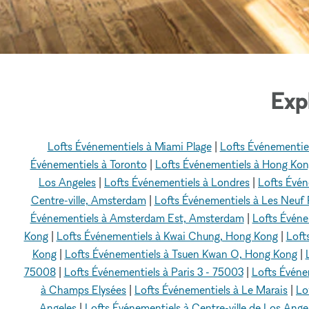
Exp
Lofts Événementiels à Miami Plage
|
Lofts Événementie
Événementiels à Toronto
|
Lofts Événementiels à Hong Ko
Los Angeles
|
Lofts Événementiels à Londres
|
Lofts Évén
Centre-ville, Amsterdam
|
Lofts Événementiels à Les Neuf
Événementiels à Amsterdam Est, Amsterdam
|
Lofts Évén
Kong
|
Lofts Événementiels à Kwai Chung, Hong Kong
|
Loft
Kong
|
Lofts Événementiels à Tsuen Kwan O, Hong Kong
|
75008
|
Lofts Événementiels à Paris 3 - 75003
|
Lofts Événem
à Champs Elysées
|
Lofts Événementiels à Le Marais
|
Lo
Angeles
|
Lofts Événementiels à Centre-ville de Los Ange