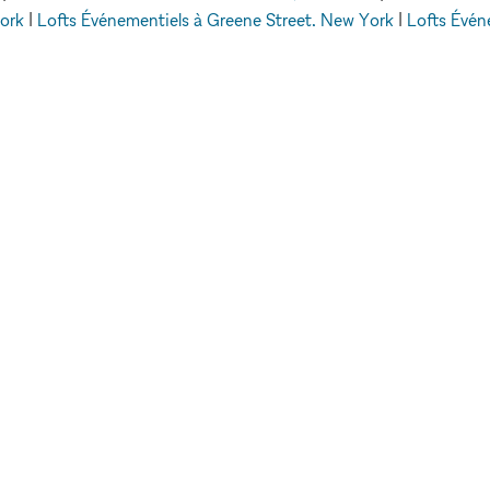
ork
|
Lofts Événementiels à Greene Street, New York
|
Lofts Évén
w York
|
Lofts Événementiels à Elizabeth Street, Londres
|
Lofts É
Événementiels
Lofts Événementiels à Allen Street, New York
EXPLORER LES
ESPACES
LEUR
Paris
E
Berlin
Stockholm