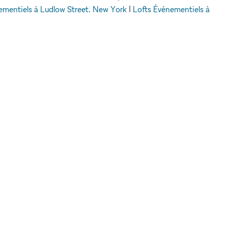
ementiels à Ludlow Street, New York
|
Lofts Événementiels à
vénementiels à Dubai
A PROPOS DE
JURIDIQUE
A propos de nous
Politique de
Blog
confidentialité
Contactez nous
Conditions
FAQ
d'utilisation
Pour les marques
Politique en matière