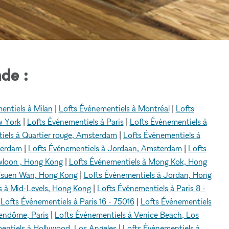
de :
entiels à Milan
|
Lofts Événementiels à Montréal
|
Lofts
w York
|
Lofts Événementiels à Paris
|
Lofts Événementiels à
iels à Quartier rouge, Amsterdam
|
Lofts Événementiels à
terdam
|
Lofts Événementiels à Jordaan, Amsterdam
|
Lofts
wloon , Hong Kong
|
Lofts Événementiels à Mong Kok, Hong
 Tsuen Wan, Hong Kong
|
Lofts Événementiels à Jordan, Hong
s à Mid-Levels, Hong Kong
|
Lofts Événementiels à Paris 8 -
|
Lofts Événementiels à Paris 16 - 75016
|
Lofts Événementiels
Vendôme, Paris
|
Lofts Événementiels à Venice Beach, Los
entiels à Hollywood, Los Angeles
|
Lofts Événementiels à