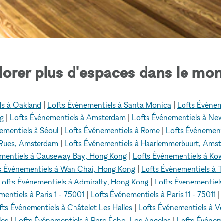
lorer plus d'espaces dans le mon
ls à Oakland
|
Lofts Événementiels à Santa Monica
|
Lofts Événem
ng
|
Lofts Événementiels à Amsterdam
|
Lofts Événementiels à Ne
ementiels à Séoul
|
Lofts Événementiels à Rome
|
Lofts Événement
 Rues, Amsterdam
|
Lofts Événementiels à Haarlemmerbuurt, Ams
ementiels à Causeway Bay, Hong Kong
|
Lofts Événementiels à Ko
s Événementiels à Wan Chai, Hong Kong
|
Lofts Événementiels à
Lofts Événementiels à Admiralty, Hong Kong
|
Lofts Événementiel
entiels à Paris 1 - 75001
|
Lofts Événementiels à Paris 11 - 75011
fts Événementiels à Châtelet Les Halles
|
Lofts Événementiels à 
les
|
Lofts Événementiels à Parc Écho, Los Angeles
|
Lofts Événem