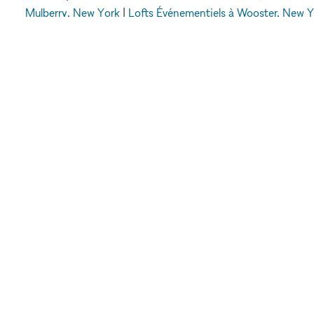
Mulberry, New York
|
Lofts Événementiels à Wooster, New Y
Broadway, Soho, Ne
xNomad
Espaces événementiels à louer
Lofts 
METTRE EN VA
VOTRE MARQU