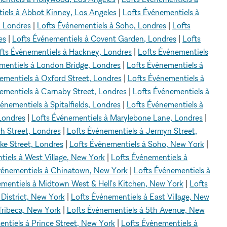
iels à Abbot Kinney, Los Angeles
|
Lofts Événementiels à
, Londres
|
Lofts Événementiels à Soho, Londres
|
Lofts
es
|
Lofts Événementiels à Covent Garden, Londres
|
Lofts
fts Événementiels à Hackney, Londres
|
Lofts Événementiels
mentiels à London Bridge, Londres
|
Lofts Événementiels à
ementiels à Oxford Street, Londres
|
Lofts Événementiels à
ementiels à Carnaby Street, Londres
|
Lofts Événementiels à
énementiels à Spitalfields, Londres
|
Lofts Événementiels à
Londres
|
Lofts Événementiels à Marylebone Lane, Londres
|
h Street, Londres
|
Lofts Événementiels à Jermyn Street,
ke Street, Londres
|
Lofts Événementiels à Soho, New York
|
tiels à West Village, New York
|
Lofts Événementiels à
vénementiels à Chinatown, New York
|
Lofts Événementiels à
ementiels à Midtown West & Hell's Kitchen, New York
|
Lofts
 District, New York
|
Lofts Événementiels à East Village, New
Tribeca, New York
|
Lofts Événementiels à 5th Avenue, New
ntiels à Prince Street, New York
|
Lofts Événementiels à