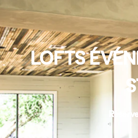
LOFTS ÉVÉN
S
Réserve