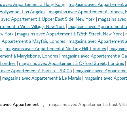
s avec Appartement à Hong Kong
|
magasins avec Appartement à
Hollywood, Los Angeles
|
magasins avec Appartement à Tribeca,
 avec Appartement à Upper East Side, New York
|
magasins avec
tement à West Village, New York
|
magasins avec Appartement à 
ew York
|
magasins avec Appartement à 125th Street, New York
|
 Appartement à Mayfair, Londres
|
magasins avec Appartement à
s
|
magasins avec Appartement à Notting Hill, Londres
|
magasins
ement à Marylebone, Londres
|
magasins avec Appartement à C
 Londres
|
magasins avec Appartement à Oxford Street, Londres
 avec Appartement à Paris 5 - 75005
|
magasins avec Appartemen
|
magasins avec Appartement à Le Marais
|
magasins avec Appart
s avec Appartement
magasins avec Appartement à East Vill