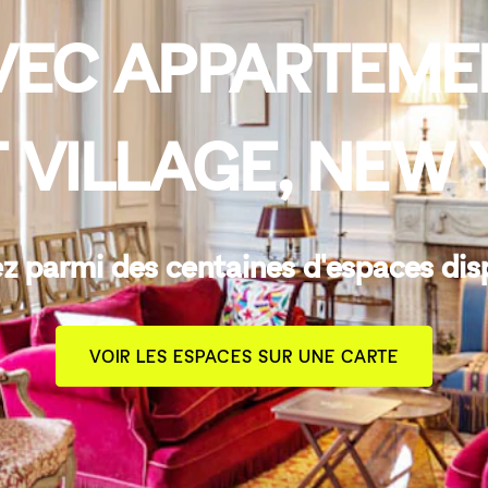
VEC APPARTEMEN
 VILLAGE, NEW
z parmi des centaines d'espaces dis
VOIR LES ESPACES SUR UNE CARTE