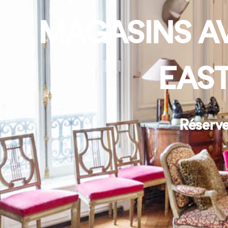
MAGASINS A
EAST
Réserve