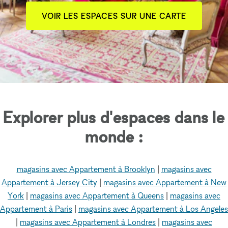
VOIR LES ESPACES SUR UNE CARTE
Explorer plus d'espaces dans le
monde :
magasins avec Appartement à Brooklyn
|
magasins avec
Appartement à Jersey City
|
magasins avec Appartement à New
York
|
magasins avec Appartement à Queens
|
magasins avec
Appartement à Paris
|
magasins avec Appartement à Los Angeles
|
magasins avec Appartement à Londres
|
magasins avec