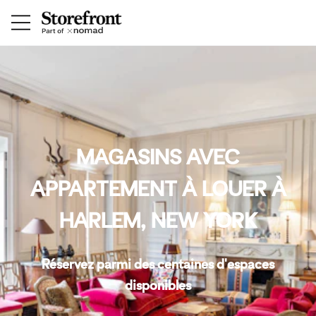
MAGASINS AVEC
APPARTEMENT À LOUER À
HARLEM, NEW YORK
Réservez parmi des centaines d'espaces
disponibles