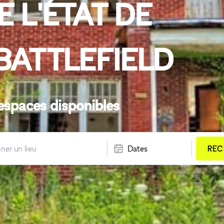
 L'ÉTAT DE
BATTLEFIELD
espaces disponibles
Dates
REC