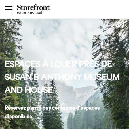
ESPACES À LOUER PRÈS DE
SUSAN B ANTHONY MUSEUM
AND HOUSE
Réservez parmi des centaines d'espaces
disponibles