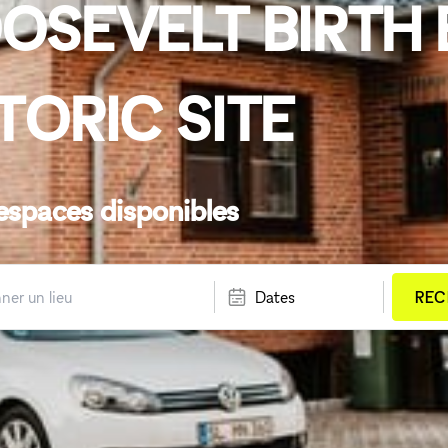
SEVELT BIRTH 
TORIC SITE
espaces disponibles
Dates
REC