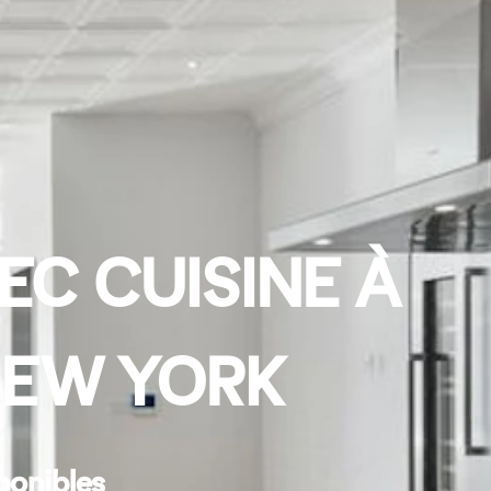
EC CUISINE À
 NEW YORK
ponibles