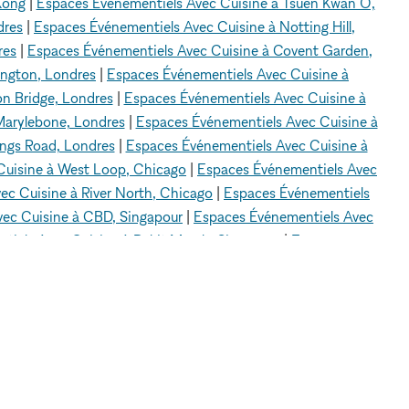
Kong
|
Espaces Événementiels Avec Cuisine à Tsuen Kwan O,
dres
|
Espaces Événementiels Avec Cuisine à Notting Hill,
res
|
Espaces Événementiels Avec Cuisine à Covent Garden,
ington, Londres
|
Espaces Événementiels Avec Cuisine à
n Bridge, Londres
|
Espaces Événementiels Avec Cuisine à
Marylebone, Londres
|
Espaces Événementiels Avec Cuisine à
ings Road, Londres
|
Espaces Événementiels Avec Cuisine à
Cuisine à West Loop, Chicago
|
Espaces Événementiels Avec
ec Cuisine à River North, Chicago
|
Espaces Événementiels
ec Cuisine à CBD, Singapour
|
Espaces Événementiels Avec
tiels Avec Cuisine à Bukit Merah, Singapour
|
Espaces
ntiels Avec Cuisine à Hôtel de Ville (City Hall), Singapour
|
vénementiels Avec Cuisine à Centre-ville de Los Angeles
|
os Angeles
|
Espaces Événementiels Avec Cuisine à Sherman
ne à Parc Écho, Los Angeles
|
Espaces Événementiels Avec
ls Avec Cuisine à Abbot Kinney, Los Angeles
|
Espaces