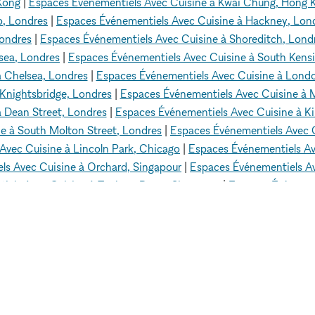
Kong
|
Espaces Événementiels Avec Cuisine à Kwai Chung, Hong 
o, Londres
|
Espaces Événementiels Avec Cuisine à Hackney, Lon
Londres
|
Espaces Événementiels Avec Cuisine à Shoreditch, Lond
sea, Londres
|
Espaces Événementiels Avec Cuisine à South Kens
à Chelsea, Londres
|
Espaces Événementiels Avec Cuisine à Londo
Knightsbridge, Londres
|
Espaces Événementiels Avec Cuisine à 
 Dean Street, Londres
|
Espaces Événementiels Avec Cuisine à K
e à South Molton Street, Londres
|
Espaces Événementiels Avec 
Avec Cuisine à Lincoln Park, Chicago
|
Espaces Événementiels Av
ls Avec Cuisine à Orchard, Singapour
|
Espaces Événementiels Av
iels Avec Cuisine à Tanjong Pagar, Singapour
|
Espaces Événemen
 Événementiels Avec Cuisine à Bugis, Singapour
|
Espaces Événeme
spaces Événementiels Avec Cuisine à Paris 8 - 75008
|
Espaces É
ngeles
|
Espaces Événementiels Avec Cuisine à Hollywood Hills, L
Quartier chinois, Los Angeles
|
Espaces Événementiels Avec Cuisi
els Avec Cuisine à Hollywood, Los Angeles
|
Espaces Événementie
Événementiels Avec Cuisine à Dubai