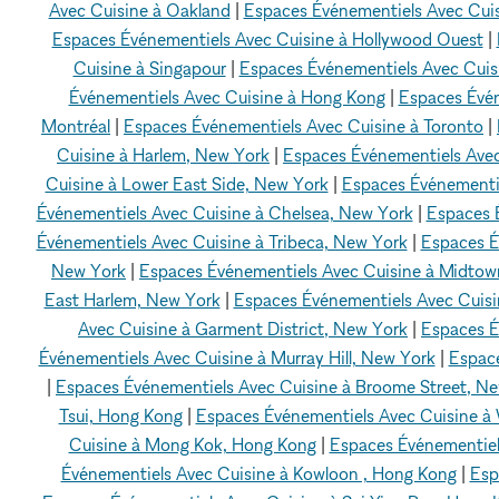
Avec Cuisine à Oakland
|
Espaces Événementiels Avec Cui
Espaces Événementiels Avec Cuisine à Hollywood Ouest
|
Cuisine à Singapour
|
Espaces Événementiels Avec Cui
Événementiels Avec Cuisine à Hong Kong
|
Espaces Évén
Montréal
|
Espaces Événementiels Avec Cuisine à Toronto
|
Cuisine à Harlem, New York
|
Espaces Événementiels Avec
Cuisine à Lower East Side, New York
|
Espaces Événementie
Événementiels Avec Cuisine à Chelsea, New York
|
Espaces É
Événementiels Avec Cuisine à Tribeca, New York
|
Espaces É
New York
|
Espaces Événementiels Avec Cuisine à Midtow
East Harlem, New York
|
Espaces Événementiels Avec Cuisin
Avec Cuisine à Garment District, New York
|
Espaces É
Événementiels Avec Cuisine à Murray Hill, New York
|
Espace
|
Espaces Événementiels Avec Cuisine à Broome Street, N
Tsui, Hong Kong
|
Espaces Événementiels Avec Cuisine 
Cuisine à Mong Kok, Hong Kong
|
Espaces Événementiel
Événementiels Avec Cuisine à Kowloon , Hong Kong
|
Esp