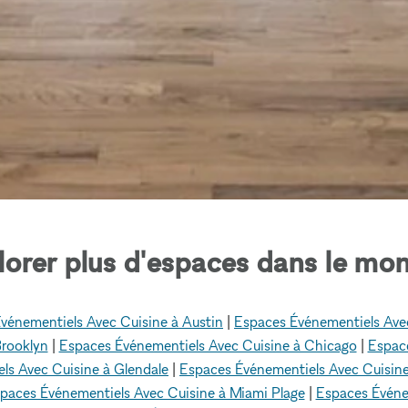
lorer plus d'espaces dans le mon
vénementiels Avec Cuisine à Austin
|
Espaces Événementiels Avec
Brooklyn
|
Espaces Événementiels Avec Cuisine à Chicago
|
Espace
ls Avec Cuisine à Glendale
|
Espaces Événementiels Avec Cuisine
paces Événementiels Avec Cuisine à Miami Plage
|
Espaces Événe