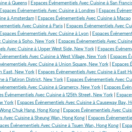
sine à Queens
|
Espaces Événementiels Avec Cuisine à San Franci
Espaces Événementiels Avec Cuisine à Londres
|
Espaces Événeme
sine à Amsterdam
|
Espaces Événementiels Avec Cuisine à Macao
ementiels Avec Cuisine à Paris
|
Espaces Événementiels Avec Cui
Espaces Événementiels Avec Cuisine à Lyon
|
Espaces Événementi
 Cuisine à Soho, New York
|
Espaces Événementiels Avec Cuisin
ls Avec Cuisine à Upper West Side, New York
|
Espaces Événeme
vénementiels Avec Cuisine à West Village, New York
|
Espaces É
vénementiels Avec Cuisine à Union Square, New York
|
Espaces É
n East, New York
|
Espaces Événementiels Avec Cuisine à East 
e à Flatiron District, New York
|
Espaces Événementiels Avec Cuis
vénementiels Avec Cuisine à Gramercy, New York
|
Espaces Évén
s Événementiels Avec Cuisine à 125th Street, New York
|
Espaces
ew York
|
Espaces Événementiels Avec Cuisine à Causeway Bay, 
à Wong Chuk Hang, Hong Kong
|
Espaces Événementiels Avec Cuis
s Avec Cuisine à Sheung Wan, Hong Kong
|
Espaces Événementiel
aces Événementiels Avec Cuisine à Tsuen Wan, Hong Kong
|
Espa