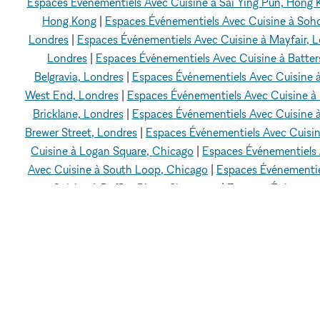
Espaces Événementiels Avec Cuisine à Sai Ying Pun, Hong 
Hong Kong
|
Espaces Événementiels Avec Cuisine à Soh
Londres
|
Espaces Événementiels Avec Cuisine à Mayfair, 
Londres
|
Espaces Événementiels Avec Cuisine à Batter
Belgravia, Londres
|
Espaces Événementiels Avec Cuisine 
West End, Londres
|
Espaces Événementiels Avec Cuisine à 
Bricklane, Londres
|
Espaces Événementiels Avec Cuisine à
Brewer Street, Londres
|
Espaces Événementiels Avec Cuisin
Cuisine à Logan Square, Chicago
|
Espaces Événementiels 
Avec Cuisine à South Loop, Chicago
|
Espaces Événementie
Cuisine à Raffles Place, Singapour
|
Espaces Événement
Événementiels Avec Cuisine à Geylang, Singapour
|
Espaces
Espaces Événementiels Avec Cuisine à Paris 16 - 75016
|
E
Espaces Événementiels Avec Cuisine à Venice Beach, Los A
Oaks, Los Angeles
|
Espaces Événementiels Avec Cuisine à 
Cuisine à Silver Lake, Los Angeles
|
Espaces Événementi