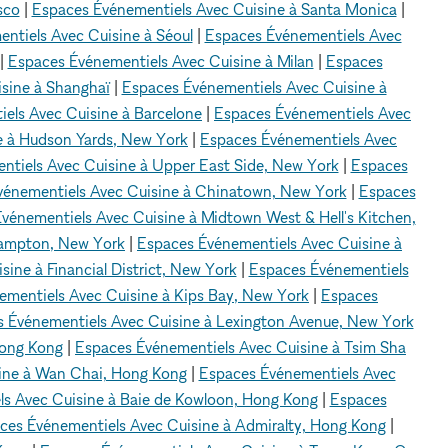
sco
|
Espaces Événementiels Avec Cuisine à Santa Monica
|
ntiels Avec Cuisine à Séoul
|
Espaces Événementiels Avec
|
Espaces Événementiels Avec Cuisine à Milan
|
Espaces
sine à Shanghaï
|
Espaces Événementiels Avec Cuisine à
els Avec Cuisine à Barcelone
|
Espaces Événementiels Avec
e à Hudson Yards, New York
|
Espaces Événementiels Avec
ntiels Avec Cuisine à Upper East Side, New York
|
Espaces
vénementiels Avec Cuisine à Chinatown, New York
|
Espaces
vénementiels Avec Cuisine à Midtown West & Hell's Kitchen,
Hampton, New York
|
Espaces Événementiels Avec Cuisine à
ine à Financial District, New York
|
Espaces Événementiels
ementiels Avec Cuisine à Kips Bay, New York
|
Espaces
 Événementiels Avec Cuisine à Lexington Avenue, New York
Hong Kong
|
Espaces Événementiels Avec Cuisine à Tsim Sha
ine à Wan Chai, Hong Kong
|
Espaces Événementiels Avec
s Avec Cuisine à Baie de Kowloon, Hong Kong
|
Espaces
ces Événementiels Avec Cuisine à Admiralty, Hong Kong
|