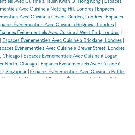
ntiels Avec Cuisine à Tsuen Kwan O, Hong Kong
|
Espaces
entiels Avec Cuisine à Notting Hill, Londres
|
Espaces
mentiels Avec Cuisine à Covent Garden, Londres
|
Espaces
paces Événementiels Avec Cuisine à Belgravia, Londres
|
Espaces Événementiels Avec Cuisine à West End, Londres
|
|
Espaces Événementiels Avec Cuisine à Bricklane, Londres
|
spaces Événementiels Avec Cuisine à Brewer Street, Londres
, Chicago
|
Espaces Événementiels Avec Cuisine à Logan
er North, Chicago
|
Espaces Événementiels Avec Cuisine à
D, Singapour
|
Espaces Événementiels Avec Cuisine à Raffles
ukit Merah, Singapour
|
Espaces Événementiels Avec Cuisine
e Ville (City Hall), Singapour
|
Espaces Événementiels Avec
Centre-ville de Los Angeles
|
Espaces Événementiels Avec
ntiels Avec Cuisine à Sherman Oaks, Los Angeles
|
Espaces
es
|
Espaces Événementiels Avec Cuisine à Silver Lake, Los
nney, Los Angeles
|
Espaces Événementiels Avec Cuisine à