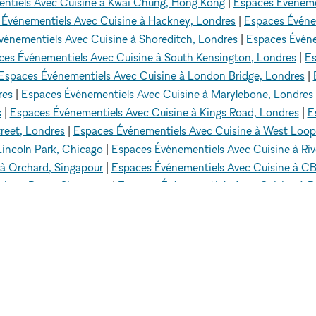
ntiels Avec Cuisine à Kwai Chung, Hong Kong
|
Espaces Événeme
 Événementiels Avec Cuisine à Hackney, Londres
|
Espaces Événem
vénementiels Avec Cuisine à Shoreditch, Londres
|
Espaces Événe
ces Événementiels Avec Cuisine à South Kensington, Londres
|
Es
Espaces Événementiels Avec Cuisine à London Bridge, Londres
|
res
|
Espaces Événementiels Avec Cuisine à Marylebone, Londres
s
|
Espaces Événementiels Avec Cuisine à Kings Road, Londres
|
E
reet, Londres
|
Espaces Événementiels Avec Cuisine à West Loop
Lincoln Park, Chicago
|
Espaces Événementiels Avec Cuisine à Riv
à Orchard, Singapour
|
Espaces Événementiels Avec Cuisine à CB
njong Pagar, Singapour
|
Espaces Événementiels Avec Cuisine à B
à Bugis, Singapour
|
Espaces Événementiels Avec Cuisine à Hôtel d
uisine à Paris 8 - 75008
|
Espaces Événementiels Avec Cuisine à 
s Avec Cuisine à Hollywood Hills, Los Angeles
|
Espaces Événeme
es
|
Espaces Événementiels Avec Cuisine à Parc Écho, Los Angel
d, Los Angeles
|
Espaces Événementiels Avec Cuisine à Abbot Ki
Dubai