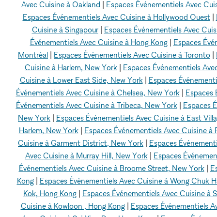
Avec Cuisine à Oakland
|
Espaces Événementiels Avec Cui
Espaces Événementiels Avec Cuisine à Hollywood Ouest
|
Cuisine à Singapour
|
Espaces Événementiels Avec Cui
Événementiels Avec Cuisine à Hong Kong
|
Espaces Évén
Montréal
|
Espaces Événementiels Avec Cuisine à Toronto
|
Cuisine à Harlem, New York
|
Espaces Événementiels Avec
Cuisine à Lower East Side, New York
|
Espaces Événementie
Événementiels Avec Cuisine à Chelsea, New York
|
Espaces É
Événementiels Avec Cuisine à Tribeca, New York
|
Espaces É
New York
|
Espaces Événementiels Avec Cuisine à East Vill
Harlem, New York
|
Espaces Événementiels Avec Cuisine à F
Cuisine à Garment District, New York
|
Espaces Événementi
Avec Cuisine à Murray Hill, New York
|
Espaces Événementi
Événementiels Avec Cuisine à Broome Street, New York
|
E
Kong
|
Espaces Événementiels Avec Cuisine à Wong Chuk 
Kok, Hong Kong
|
Espaces Événementiels Avec Cuisine à
Cuisine à Kowloon , Hong Kong
|
Espaces Événementiels A