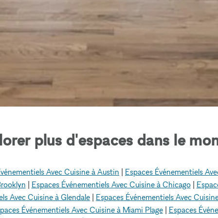
lorer plus d'espaces dans le mon
vénementiels Avec Cuisine à Austin
|
Espaces Événementiels Avec
Brooklyn
|
Espaces Événementiels Avec Cuisine à Chicago
|
Espace
ls Avec Cuisine à Glendale
|
Espaces Événementiels Avec Cuisine
paces Événementiels Avec Cuisine à Miami Plage
|
Espaces Événe