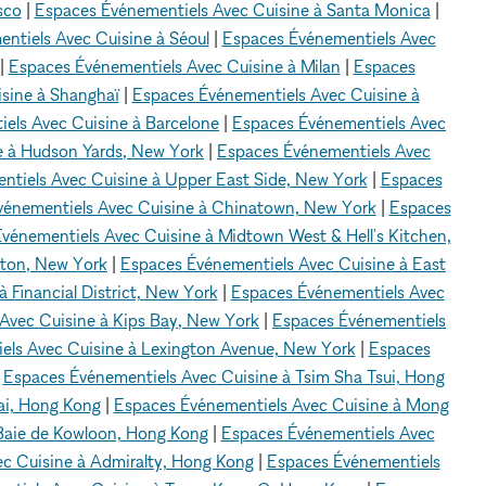
sco
|
Espaces Événementiels Avec Cuisine à Santa Monica
|
ntiels Avec Cuisine à Séoul
|
Espaces Événementiels Avec
|
Espaces Événementiels Avec Cuisine à Milan
|
Espaces
sine à Shanghaï
|
Espaces Événementiels Avec Cuisine à
els Avec Cuisine à Barcelone
|
Espaces Événementiels Avec
e à Hudson Yards, New York
|
Espaces Événementiels Avec
ntiels Avec Cuisine à Upper East Side, New York
|
Espaces
vénementiels Avec Cuisine à Chinatown, New York
|
Espaces
vénementiels Avec Cuisine à Midtown West & Hell's Kitchen,
pton, New York
|
Espaces Événementiels Avec Cuisine à East
 Financial District, New York
|
Espaces Événementiels Avec
Avec Cuisine à Kips Bay, New York
|
Espaces Événementiels
els Avec Cuisine à Lexington Avenue, New York
|
Espaces
|
Espaces Événementiels Avec Cuisine à Tsim Sha Tsui, Hong
ai, Hong Kong
|
Espaces Événementiels Avec Cuisine à Mong
Baie de Kowloon, Hong Kong
|
Espaces Événementiels Avec
c Cuisine à Admiralty, Hong Kong
|
Espaces Événementiels