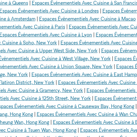
sine à Queens
|
Espaces Événementiels Avec Cuisine à San Franci
Espaces Événementiels Avec Cuisine à Londres
|
Espaces Événeme
sine à Amsterdam
|
Espaces Événementiels Avec Cuisine à Macao
ementiels Avec Cuisine à Paris
|
Espaces Événementiels Avec Cui
Espaces Événementiels Avec Cuisine à Lyon
|
Espaces Événementi
 Cuisine à Soho, New York
|
Espaces Événementiels Avec Cuisin
ls Avec Cuisine à Upper West Side, New York
|
Espaces Événeme
vénementiels Avec Cuisine à West Village, New York
|
Espaces É
vénementiels Avec Cuisine à Union Square, New York
|
Espaces É
age, New York
|
Espaces Événementiels Avec Cuisine à East Ham
latiron District, New York
|
Espaces Événementiels Avec Cuisine à
els Avec Cuisine à Gramercy, New York
|
Espaces Événementiels 
els Avec Cuisine à 125th Street, New York
|
Espaces Événementi
spaces Événementiels Avec Cuisine à Causeway Bay, Hong Kong
Hang, Hong Kong
|
Espaces Événementiels Avec Cuisine à Wan Ch
 Sheung Wan, Hong Kong
|
Espaces Événementiels Avec Cuisine à 
vec Cuisine à Tsuen Wan, Hong Kong
|
Espaces Événementiels Ave