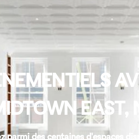
NEMENTIELS AV
MIDTOWN EAST,
z parmi des centaines d'espaces dis