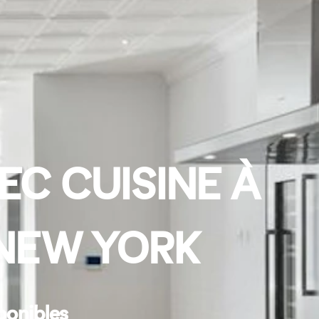
EC CUISINE À
 NEW YORK
ponibles