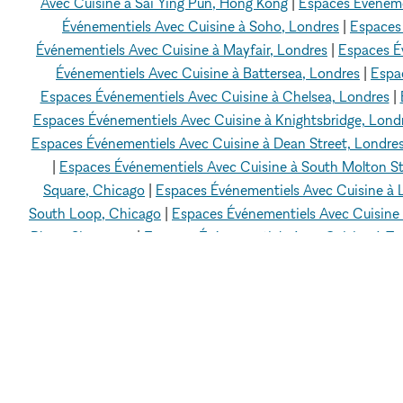
Avec Cuisine à Sai Ying Pun, Hong Kong
|
Espaces Événeme
Événementiels Avec Cuisine à Soho, Londres
|
Espaces
Événementiels Avec Cuisine à Mayfair, Londres
|
Espaces É
Événementiels Avec Cuisine à Battersea, Londres
|
Espa
Espaces Événementiels Avec Cuisine à Chelsea, Londres
|
Espaces Événementiels Avec Cuisine à Knightsbridge, Lond
Espaces Événementiels Avec Cuisine à Dean Street, Londre
|
Espaces Événementiels Avec Cuisine à South Molton St
Square, Chicago
|
Espaces Événementiels Avec Cuisine à 
South Loop, Chicago
|
Espaces Événementiels Avec Cuisine 
Place, Singapour
|
Espaces Événementiels Avec Cuisine à Ta
à Geylang, Singapour
|
Espaces Événementiels Avec Cuisine 
Cuisine à Paris 16 - 75016
|
Espaces Événementiels Avec C
Cuisine à Venice Beach, Los Angeles
|
Espaces Événementiel
Événementiels Avec Cuisine à Quartier chinois, Los Angel
Angeles
|
Espaces Événementiels Avec Cuisine à Hollywoo