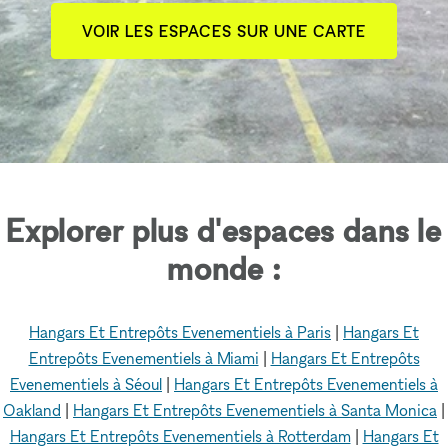
VOIR LES ESPACES SUR UNE CARTE
Explorer plus d'espaces dans le
monde :
Hangars Et Entrepôts Evenementiels à Paris
|
Hangars Et
Entrepôts Evenementiels à Miami
|
Hangars Et Entrepôts
Evenementiels à Séoul
|
Hangars Et Entrepôts Evenementiels à
Oakland
|
Hangars Et Entrepôts Evenementiels à Santa Monica
|
Hangars Et Entrepôts Evenementiels à Rotterdam
|
Hangars Et