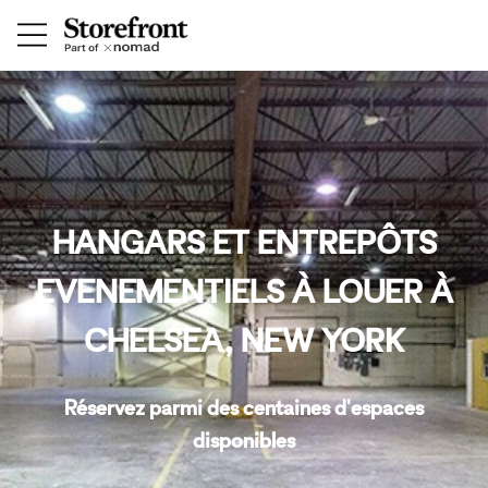
HANGARS ET ENTREPÔTS
EVENEMENTIELS À LOUER À
CHELSEA, NEW YORK
Réservez parmi des centaines d'espaces
disponibles