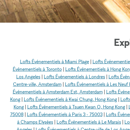
Exp
Lofts Événementiels à Miami Plage
|
Lofts Événementie
Événementiels à Toronto
|
Lofts Événementiels à Hong Ko
Los Angeles
|
Lofts Événementiels à Londres
|
Lofts Évén
Centre-ville, Amsterdam
|
Lofts Événementiels à Les Neuf
Événementiels à Amsterdam Est, Amsterdam
|
Lofts Évén
Kong
|
Lofts Événementiels à Kwai Chung, Hong Kong
|
Loft
Kong
|
Lofts Événementiels à Tsuen Kwan O, Hong Kong
|
75008
|
Lofts Événementiels à Paris 3 - 75003
|
Lofts Événem
à Champs Elysées
|
Lofts Événementiels à Le Marais
|
Lo
Angeles
|
Lofts Événementiels à Centre-ville de Los Ange