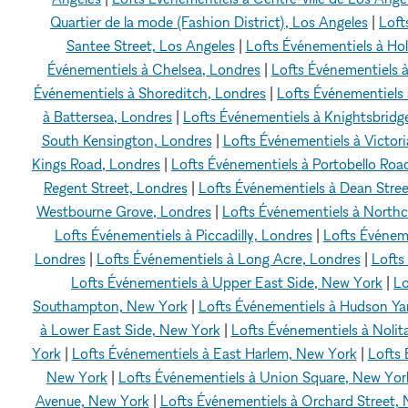
Quartier de la mode (Fashion District), Los Angeles
|
Loft
Santee Street, Los Angeles
|
Lofts Événementiels à Ho
Événementiels à Chelsea, Londres
|
Lofts Événementiels à
Événementiels à Shoreditch, Londres
|
Lofts Événementiels 
à Battersea, Londres
|
Lofts Événementiels à Knightsbridg
South Kensington, Londres
|
Lofts Événementiels à Victori
Kings Road, Londres
|
Lofts Événementiels à Portobello Roa
Regent Street, Londres
|
Lofts Événementiels à Dean Stree
Westbourne Grove, Londres
|
Lofts Événementiels à North
Lofts Événementiels à Piccadilly, Londres
|
Lofts Événeme
Londres
|
Lofts Événementiels à Long Acre, Londres
|
Lofts
Lofts Événementiels à Upper East Side, New York
|
Lo
Southampton, New York
|
Lofts Événementiels à Hudson Ya
à Lower East Side, New York
|
Lofts Événementiels à Nolit
York
|
Lofts Événementiels à East Harlem, New York
|
Lofts 
New York
|
Lofts Événementiels à Union Square, New Yor
Avenue, New York
|
Lofts Événementiels à Orchard Street,