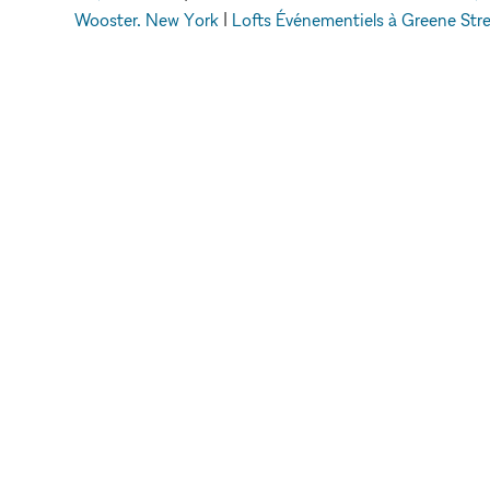
Wooster, New York
|
Lofts Événementiels à Greene Str
Événementiels à Elizabeth 
xNomad
Espaces événementiels à louer
Lofts 
METTRE EN VA
VOTRE MARQU