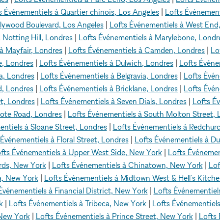
s Événementiels à Quartier chinois, Los Angeles
|
Lofts Événement
llywood Boulevard, Los Angeles
|
Lofts Événementiels à West End
 Notting Hill, Londres
|
Lofts Événementiels à Marylebone, Londr
à Mayfair, Londres
|
Lofts Événementiels à Camden, Londres
|
Lo
e, Londres
|
Lofts Événementiels à Dulwich, Londres
|
Lofts Événe
a, Londres
|
Lofts Événementiels à Belgravia, Londres
|
Lofts Évén
d, Londres
|
Lofts Événementiels à Bricklane, Londres
|
Lofts Évén
t, Londres
|
Lofts Événementiels à Seven Dials, Londres
|
Lofts Év
cote Road, Londres
|
Lofts Événementiels à South Molton Street, 
ntiels à Sloane Street, Londres
|
Lofts Événementiels à Redchurc
 Événementiels à Floral Street, Londres
|
Lofts Événementiels à Du
fts Événementiels à Upper West Side, New York
|
Lofts Événemen
rds, New York
|
Lofts Événementiels à Chinatown, New York
|
Lof
a, New York
|
Lofts Événementiels à Midtown West & Hell's Kitch
Événementiels à Financial District, New York
|
Lofts Événementiels
k
|
Lofts Événementiels à Tribeca, New York
|
Lofts Événementiel
 New York
|
Lofts Événementiels à Prince Street, New York
|
Lofts 