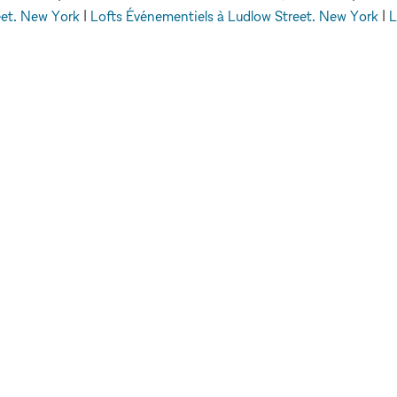
eet, New York
|
Lofts Événementiels à Ludlow Street, New York
|
L
Street, Londres
|
Lofts Événementiels à Allen Street, New York
|
L
Événementiels
Lofts Événementiels à Harlem, New York
EXPLORER LES
ESPACES
LEUR
Paris
E
Berlin
Stockholm