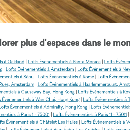
lorer plus d'espaces dans le mon
ls à Oakland
|
Lofts Événementiels à Santa Monica
|
Lofts Événem
ng
|
Lofts Événementiels à Amsterdam
|
Lofts Événementiels à Ne
ementiels à Séoul
|
Lofts Événementiels à Rome
|
Lofts Événement
 Rues, Amsterdam
|
Lofts Événementiels à Haarlemmerbuurt, Ams
ementiels à Causeway Bay, Hong Kong
|
Lofts Événementiels à Ko
s Événementiels à Wan Chai, Hong Kong
|
Lofts Événementiels à
Lofts Événementiels à Admiralty, Hong Kong
|
Lofts Événementiel
entiels à Paris 1 - 75001
|
Lofts Événementiels à Paris 11 - 75011
fts Événementiels à Châtelet Les Halles
|
Lofts Événementiels à 
les
|
Lofts Événementiels à Parc Écho, Los Angeles
|
Lofts Événem