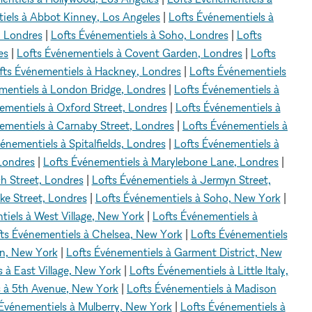
iels à Abbot Kinney, Los Angeles
|
Lofts Événementiels à
, Londres
|
Lofts Événementiels à Soho, Londres
|
Lofts
es
|
Lofts Événementiels à Covent Garden, Londres
|
Lofts
fts Événementiels à Hackney, Londres
|
Lofts Événementiels
mentiels à London Bridge, Londres
|
Lofts Événementiels à
ementiels à Oxford Street, Londres
|
Lofts Événementiels à
ementiels à Carnaby Street, Londres
|
Lofts Événementiels à
énementiels à Spitalfields, Londres
|
Lofts Événementiels à
Londres
|
Lofts Événementiels à Marylebone Lane, Londres
|
h Street, Londres
|
Lofts Événementiels à Jermyn Street,
ke Street, Londres
|
Lofts Événementiels à Soho, New York
|
tiels à West Village, New York
|
Lofts Événementiels à
ts Événementiels à Chelsea, New York
|
Lofts Événementiels
en, New York
|
Lofts Événementiels à Garment District, New
 à East Village, New York
|
Lofts Événementiels à Little Italy,
s à 5th Avenue, New York
|
Lofts Événementiels à Madison
Événementiels à Mulberry, New York
|
Lofts Événementiels à