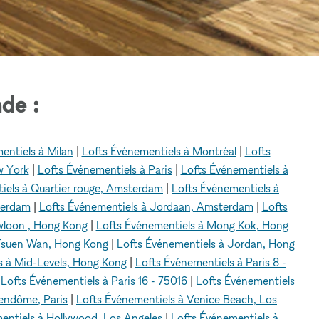
de :
entiels à Milan
|
Lofts Événementiels à Montréal
|
Lofts
w York
|
Lofts Événementiels à Paris
|
Lofts Événementiels à
iels à Quartier rouge, Amsterdam
|
Lofts Événementiels à
terdam
|
Lofts Événementiels à Jordaan, Amsterdam
|
Lofts
wloon , Hong Kong
|
Lofts Événementiels à Mong Kok, Hong
 Tsuen Wan, Hong Kong
|
Lofts Événementiels à Jordan, Hong
s à Mid-Levels, Hong Kong
|
Lofts Événementiels à Paris 8 -
|
Lofts Événementiels à Paris 16 - 75016
|
Lofts Événementiels
Vendôme, Paris
|
Lofts Événementiels à Venice Beach, Los
entiels à Hollywood, Los Angeles
|
Lofts Événementiels à