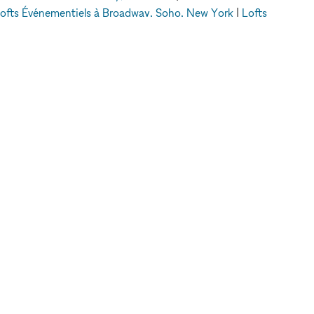
ofts Événementiels à Broadway, Soho, New York
|
Lofts
ofts Événementiels à Dubai
A PROPOS DE
JURIDIQUE
A propos de nous
Politique de
Blog
confidentialité
Contactez nous
Conditions
FAQ
d'utilisation
Pour les marques
Politique en matière