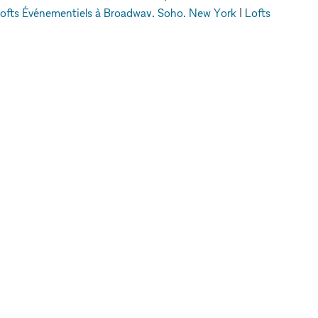
ofts Événementiels à Broadway, Soho, New York
|
Lofts
ofts Événementiels à Dubai
A PROPOS DE
JURIDIQUE
A propos de nous
Politique de
Blog
confidentialité
Contactez nous
Conditions
FAQ
d'utilisation
Pour les marques
Politique en matière