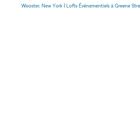
Wooster, New York
|
Lofts Événementiels à Greene Str
Événementiels à Elizabeth 
xNomad
Espaces événementiels à louer
Lofts 
METTRE EN VA
VOTRE MARQU