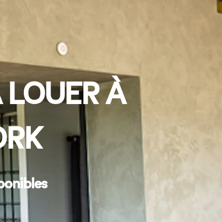
 LOUER À
ORK
ponibles