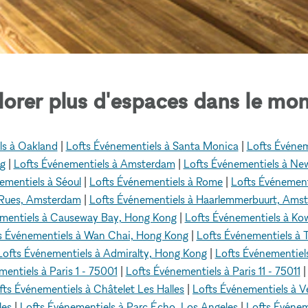
lorer plus d'espaces dans le mon
ls à Oakland
|
Lofts Événementiels à Santa Monica
|
Lofts Événem
ng
|
Lofts Événementiels à Amsterdam
|
Lofts Événementiels à Ne
ementiels à Séoul
|
Lofts Événementiels à Rome
|
Lofts Événement
 Rues, Amsterdam
|
Lofts Événementiels à Haarlemmerbuurt, Ams
ementiels à Causeway Bay, Hong Kong
|
Lofts Événementiels à Ko
s Événementiels à Wan Chai, Hong Kong
|
Lofts Événementiels à
Lofts Événementiels à Admiralty, Hong Kong
|
Lofts Événementiel
entiels à Paris 1 - 75001
|
Lofts Événementiels à Paris 11 - 75011
fts Événementiels à Châtelet Les Halles
|
Lofts Événementiels à 
les
|
Lofts Événementiels à Parc Écho, Los Angeles
|
Lofts Événem