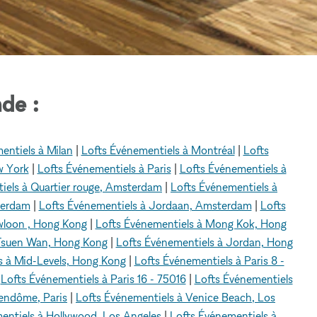
de :
entiels à Milan
|
Lofts Événementiels à Montréal
|
Lofts
w York
|
Lofts Événementiels à Paris
|
Lofts Événementiels à
iels à Quartier rouge, Amsterdam
|
Lofts Événementiels à
terdam
|
Lofts Événementiels à Jordaan, Amsterdam
|
Lofts
wloon , Hong Kong
|
Lofts Événementiels à Mong Kok, Hong
 Tsuen Wan, Hong Kong
|
Lofts Événementiels à Jordan, Hong
s à Mid-Levels, Hong Kong
|
Lofts Événementiels à Paris 8 -
|
Lofts Événementiels à Paris 16 - 75016
|
Lofts Événementiels
Vendôme, Paris
|
Lofts Événementiels à Venice Beach, Los
entiels à Hollywood, Los Angeles
|
Lofts Événementiels à