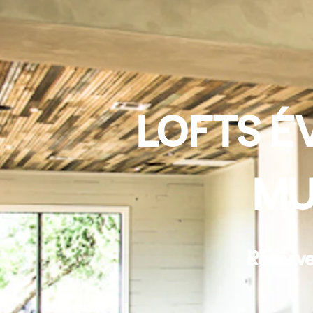
LOFTS É
MU
Réserve