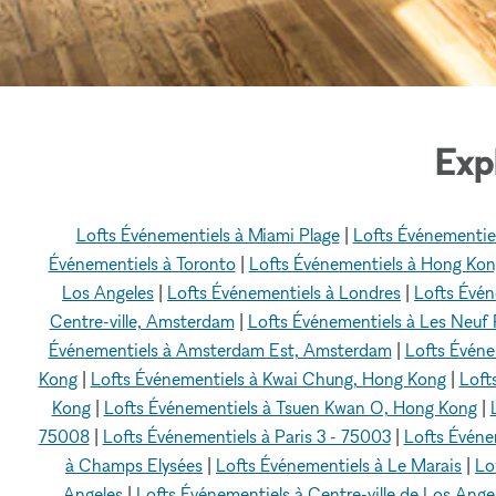
Exp
Lofts Événementiels à Miami Plage
|
Lofts Événementie
Événementiels à Toronto
|
Lofts Événementiels à Hong Ko
Los Angeles
|
Lofts Événementiels à Londres
|
Lofts Évén
Centre-ville, Amsterdam
|
Lofts Événementiels à Les Neuf
Événementiels à Amsterdam Est, Amsterdam
|
Lofts Évén
Kong
|
Lofts Événementiels à Kwai Chung, Hong Kong
|
Loft
Kong
|
Lofts Événementiels à Tsuen Kwan O, Hong Kong
|
75008
|
Lofts Événementiels à Paris 3 - 75003
|
Lofts Événem
à Champs Elysées
|
Lofts Événementiels à Le Marais
|
Lo
Angeles
|
Lofts Événementiels à Centre-ville de Los Ange