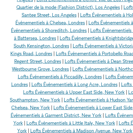
Quartier de la mode (Fashion District), Los Angeles
|
Loft
Santee Street, Los Angeles
|
Lofts Événementiels à Ho
Événementiels à Chelsea, Londres
|
Lofts Événementiels à
Événementiels à Shoreditch, Londres
|
Lofts Événementiels 
à Battersea, Londres
|
Lofts Événementiels à Knightsbridg
South Kensington, Londres
|
Lofts Événementiels à Victori
Kings Road, Londres
|
Lofts Événementiels à Portobello Roa
Regent Street, Londres
|
Lofts Événementiels à Dean Stree
Westbourne Grove, Londres
|
Lofts Événementiels à North
Lofts Événementiels à Piccadilly, Londres
|
Lofts Événeme
Londres
|
Lofts Événementiels à Long Acre, Londres
|
Lofts
Lofts Événementiels à Upper East Side, New York
|
Lo
Southampton, New York
|
Lofts Événementiels à Hudson Ya
Chelsea, New York
|
Lofts Événementiels à Lower East Sid
Événementiels à Garment District, New York
|
Lofts Événem
York
|
Lofts Événementiels à Little Italy, New York
|
Lofts 
York
|
Lofts Événementiels à Madison Avenue, New York