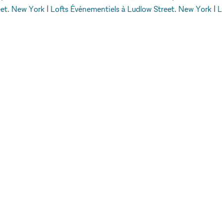
eet, New York
|
Lofts Événementiels à Ludlow Street, New York
|
L
Street, Londres
|
Lofts Événementiels à Allen Street, New York
|
L
Événementiels
Lofts Événementiels à Mulberry, New York
EXPLORER LES
ESPACES
LEUR
Paris
E
Berlin
Stockholm