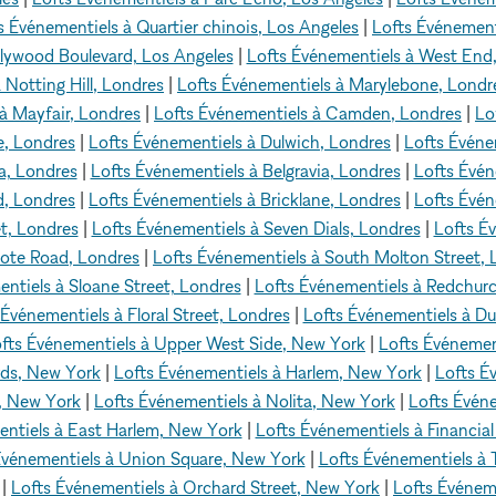
s Événementiels à Quartier chinois, Los Angeles
|
Lofts Événement
llywood Boulevard, Los Angeles
|
Lofts Événementiels à West End
 Notting Hill, Londres
|
Lofts Événementiels à Marylebone, Londr
à Mayfair, Londres
|
Lofts Événementiels à Camden, Londres
|
Lo
e, Londres
|
Lofts Événementiels à Dulwich, Londres
|
Lofts Événe
a, Londres
|
Lofts Événementiels à Belgravia, Londres
|
Lofts Évén
d, Londres
|
Lofts Événementiels à Bricklane, Londres
|
Lofts Évén
t, Londres
|
Lofts Événementiels à Seven Dials, Londres
|
Lofts Év
cote Road, Londres
|
Lofts Événementiels à South Molton Street, 
ntiels à Sloane Street, Londres
|
Lofts Événementiels à Redchurc
 Événementiels à Floral Street, Londres
|
Lofts Événementiels à Du
fts Événementiels à Upper West Side, New York
|
Lofts Événemen
rds, New York
|
Lofts Événementiels à Harlem, New York
|
Lofts É
e, New York
|
Lofts Événementiels à Nolita, New York
|
Lofts Évén
entiels à East Harlem, New York
|
Lofts Événementiels à Financial
Événementiels à Union Square, New York
|
Lofts Événementiels à 
|
Lofts Événementiels à Orchard Street, New York
|
Lofts Événeme