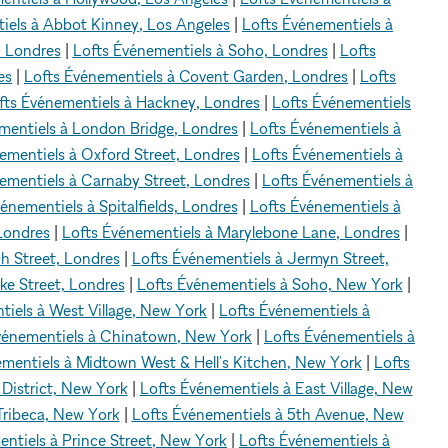
iels à Abbot Kinney, Los Angeles
|
Lofts Événementiels à
, Londres
|
Lofts Événementiels à Soho, Londres
|
Lofts
es
|
Lofts Événementiels à Covent Garden, Londres
|
Lofts
fts Événementiels à Hackney, Londres
|
Lofts Événementiels
mentiels à London Bridge, Londres
|
Lofts Événementiels à
ementiels à Oxford Street, Londres
|
Lofts Événementiels à
ementiels à Carnaby Street, Londres
|
Lofts Événementiels à
énementiels à Spitalfields, Londres
|
Lofts Événementiels à
Londres
|
Lofts Événementiels à Marylebone Lane, Londres
|
h Street, Londres
|
Lofts Événementiels à Jermyn Street,
ke Street, Londres
|
Lofts Événementiels à Soho, New York
|
tiels à West Village, New York
|
Lofts Événementiels à
vénementiels à Chinatown, New York
|
Lofts Événementiels à
ementiels à Midtown West & Hell's Kitchen, New York
|
Lofts
 District, New York
|
Lofts Événementiels à East Village, New
Tribeca, New York
|
Lofts Événementiels à 5th Avenue, New
ntiels à Prince Street, New York
|
Lofts Événementiels à