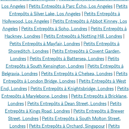
Los Angeles
|
Petits Entrepôts à Parc Écho, Los Angeles
|
Petits
Entrepôts à Silver Lake, Los Angeles
|
Petits Entrepôts à
Hollywood, Los Angeles
|
Petits Entrepôts à Abbot Kinney, Los
Angeles
|
Petits Entrepôts à Soho, Londres
|
Petits Entrepôts à
Hackney, Londres
|
Petits Entrepôts à Notting Hill, Londres
|
Petits Entrepôts à Mayfair, Londres
|
Petits Entrepôts à
Shoreditch, Londres
|
Petits Entrepôts à Covent Garden,
Londres
|
Petits Entrepôts à Battersea, Londres
|
Petits
Entrepôts à South Kensington, Londres
|
Petits Entrepôts à
Belgravia, Londres
|
Petits Entrepôts à Chelsea, Londres
|
Petits
Entrepôts à London Bridge, Londres
|
Petits Entrepôts à West
End, Londres
|
Petits Entrepôts à Knightsbridge, Londres
|
Petits
Entrepôts à Marylebone, Londres
|
Petits Entrepôts à Bricklane,
Londres
|
Petits Entrepôts à Dean Street, Londres
|
Petits
Entrepôts à Kings Road, Londres
|
Petits Entrepôts à Brewer
Street, Londres
|
Petits Entrepôts à South Molton Street,
Londres
|
Petits Entrepôts à Orchard, Singapour
|
Petits