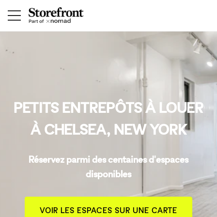
PETITS ENTREPÔTS À LOUER
À CHELSEA, NEW YORK
Réservez parmi des centaines d'espaces
disponibles
VOIR LES ESPACES SUR UNE CARTE