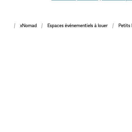
xNomad
Espaces événementiels à louer
Petits
METTRE EN VA
VOTRE MARQU
GRÂCE À DES 