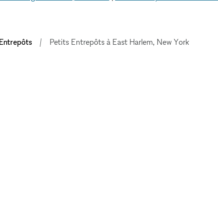
 Entrepôts
Petits Entrepôts à East Harlem, New York
EXPLORER LES
ESPACES
LEUR
Paris
E
Berlin
Stockholm
ESPACES
Londres
Copenhague