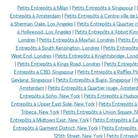
Petits Entrepôts à Milan
|
Petits Entrepôts à Singapour
|
Entrepôts à Amsterdam
|
Petits Entrepôts à Centre-ville de
à Sherman Oaks, Los Angeles
|
Petits Entrepôts à Quartier c
à Hollywood, Los Angeles
|
Petits Entrepôts à Abbot Kin
Londres
|
Petits Entrepôts à Mayfair, Londres
|
Petits En
Entrepôts à South Kensington, Londres
|
Petits Entrepôts
West End, Londres
|
Petits Entrepôts à Knightsbridge, Lond
|
Petits Entrepôts à Kings Road, Londres
|
Petits Entrepôt
Entrepôts à CBD, Singapour
|
Petits Entrepôts à Raffles P
Geylang, Singapour
|
Petits Entrepôts à Bugis, Singapour
|
P
Amsterdam
|
Petits Entrepôts à Quartier rouge, Amste
Entrepôts à Soho, New York
|
Petits Entrepôts à Hudso
Entrepôts à Upper East Side, New York
|
Petits Entrepôts 
Tribeca, New York
|
Petits Entrepôts à Union Square, 
Entrepôts à Midtown East, New York
|
Petits Entrepôts à 
Entrepôts à Garment District, New York
|
Petits Entrepôts
125th Street, New York
|
Petits Entrepô