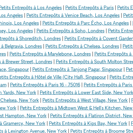
Petits Entrepôts à Los Angeles
|
Petits Entrepôts à Paris
|
Petits 
 Los Angeles
|
Petits Entrepôts à Venice Beach, Los Angeles
|
Peti
hinois, Los Angeles
|
Petits Entrepôts à Parc Écho, Los Angeles
|
ney, Los Angeles
|
Petits Entrepôts à Soho, Londres
|
Petits Entr
trepôts à Shoreditch, Londres
|
Petits Entrepôts à Covent Garde
 à Belgravia, Londres
|
Petits Entrepôts à Chelsea, Londres
|
Peti
res
|
Petits Entrepôts à Marylebone, Londres
|
Petits Entrepôts à
s à Brewer Street, Londres
|
Petits Entrepôts à South Molton Stre
lace, Singapour
|
Petits Entrepôts à Tanjong Pagar, Singapour
|
Pet
etits Entrepôts à Hôtel de Ville (City Hall), Singapour
|
Petits Ent
rdam
|
Petits Entrepôts à Paris 16 - 75016
|
Petits Entrepôts à Pari
n Yards, New York
|
Petits Entrepôts à Lower East Side, New Yor
à Chelsea, New York
|
Petits Entrepôts à West Village, New York
|
New York
|
Petits Entrepôts à Midtown West & Hell's Kitchen, New
East Hampton, New York
|
Petits Entrepôts à Flatiron District, New
 à Gramercy, New York
|
Petits Entrepôts à Kips Bay, New York
|
P
ts à Lexington Avenue, New York
|
Petits Entrepôts à Broome Str