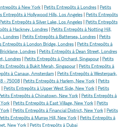
Entrepôts à New York
|
Petits Entrepôts à Londres
|
Petits
ts Entrepôts à Hollywood Hills, Los Angeles
|
Petits Entrepôts
Petits Entrepôts à Silver Lake, Los Angeles
|
Petits Entrepôts
epôts à Hackney, Londres
|
Petits Entrepôts à Notting Hill,
n, Londres
|
Petits Entrepôts à Battersea, Londres
|
Petits
ts Entrepôts à London Bridge, Londres
|
Petits Entrepôts à
 Bricklane, Londres
|
Petits Entrepôts à Dean Street, Londres
et, Londres
|
Petits Entrepôts à Orchard, Singapour
|
Petits
its Entrepôts à Bukit Merah, Singapour
|
Petits Entrepôts à
repôts à Canaux, Amsterdam
|
Petits Entrepôts à Westerpark,
s 8 - 75008
|
Petits Entrepôts à Harlem, New York
|
Petits
k
|
Petits Entrepôts à Upper West Side, New York
|
Petits
Petits Entrepôts à Chinatown, New York
|
Petits Entrepôts à
 York
|
Petits Entrepôts à East Village, New York
|
Petits
 York
|
Petits Entrepôts à Financial District, New York
|
Petits
etits Entrepôts à Murray Hill, New York
|
Petits Entrepôts à
eet, New York
|
Petits Entrepôts à Dubai