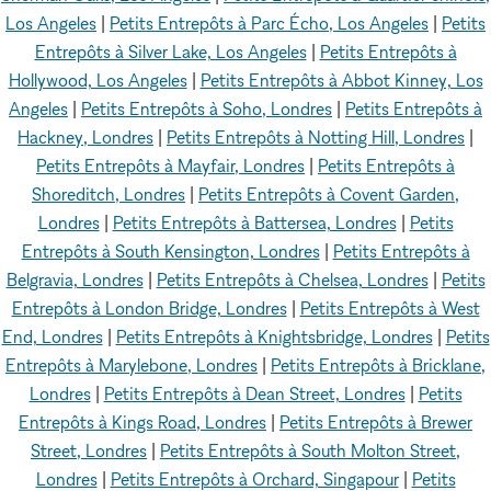
Los Angeles
|
Petits Entrepôts à Parc Écho, Los Angeles
|
Petits
Entrepôts à Silver Lake, Los Angeles
|
Petits Entrepôts à
Hollywood, Los Angeles
|
Petits Entrepôts à Abbot Kinney, Los
Angeles
|
Petits Entrepôts à Soho, Londres
|
Petits Entrepôts à
Hackney, Londres
|
Petits Entrepôts à Notting Hill, Londres
|
Petits Entrepôts à Mayfair, Londres
|
Petits Entrepôts à
Shoreditch, Londres
|
Petits Entrepôts à Covent Garden,
Londres
|
Petits Entrepôts à Battersea, Londres
|
Petits
Entrepôts à South Kensington, Londres
|
Petits Entrepôts à
Belgravia, Londres
|
Petits Entrepôts à Chelsea, Londres
|
Petits
Entrepôts à London Bridge, Londres
|
Petits Entrepôts à West
End, Londres
|
Petits Entrepôts à Knightsbridge, Londres
|
Petits
Entrepôts à Marylebone, Londres
|
Petits Entrepôts à Bricklane,
Londres
|
Petits Entrepôts à Dean Street, Londres
|
Petits
Entrepôts à Kings Road, Londres
|
Petits Entrepôts à Brewer
Street, Londres
|
Petits Entrepôts à South Molton Street,
Londres
|
Petits Entrepôts à Orchard, Singapour
|
Petits