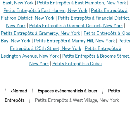
East, New York
|
Petits Entrepôts à East Hampton, New York
|
Petits Entrepôts à East Harlem, New York
|
Petits Entrepôts à
Flatiron District, New York
|
Petits Entrepôts à Financial District,
New York
|
Petits Entrepôts à Garment District, New York
|
Petits Entrepôts à Gramercy, New York
|
Petits Entrepôts à Kips
Bay, New York
|
Petits Entrepôts à Murray Hill, New York
|
Petits
Entrepôts à 125th Street, New York
|
Petits Entrepôts à
Lexington Avenue, New York
|
Petits Entrepôts à Broome Street,
New York
|
Petits Entrepôts à Dubai
xNomad
Espaces événementiels à louer
Petits
Entrepôts
Petits Entrepôts à West Village, New York