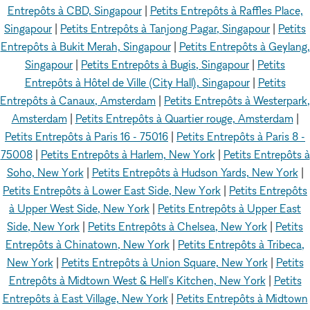
Entrepôts à CBD, Singapour
|
Petits Entrepôts à Raffles Place,
Singapour
|
Petits Entrepôts à Tanjong Pagar, Singapour
|
Petits
Entrepôts à Bukit Merah, Singapour
|
Petits Entrepôts à Geylang,
Singapour
|
Petits Entrepôts à Bugis, Singapour
|
Petits
Entrepôts à Hôtel de Ville (City Hall), Singapour
|
Petits
Entrepôts à Canaux, Amsterdam
|
Petits Entrepôts à Westerpark,
Amsterdam
|
Petits Entrepôts à Quartier rouge, Amsterdam
|
Petits Entrepôts à Paris 16 - 75016
|
Petits Entrepôts à Paris 8 -
75008
|
Petits Entrepôts à Harlem, New York
|
Petits Entrepôts à
Soho, New York
|
Petits Entrepôts à Hudson Yards, New York
|
Petits Entrepôts à Lower East Side, New York
|
Petits Entrepôts
à Upper West Side, New York
|
Petits Entrepôts à Upper East
Side, New York
|
Petits Entrepôts à Chelsea, New York
|
Petits
Entrepôts à Chinatown, New York
|
Petits Entrepôts à Tribeca,
New York
|
Petits Entrepôts à Union Square, New York
|
Petits
Entrepôts à Midtown West & Hell's Kitchen, New York
|
Petits
Entrepôts à East Village, New York
|
Petits Entrepôts à Midtown