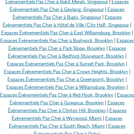
Événementiels Pas Cher à Bukit Merah, Singapour
|
Espaces
Événementiels Pas Cher à Geylang, Singapour
|
Espaces
Événementiels Pas Cher à Bugis, Singapour
|
Espaces
Événementiels Pas Cher à Hôtel de Ville (City Hall), Singapour
|
Espaces Événementiels Pas Cher à East Williamsburg, Brooklyn
|
Espaces Événementiels Pas Cher à Bushwick, Brooklyn
|
Espaces
Événementiels Pas Cher à Park Slope, Brooklyn
|
Espaces
Événementiels Pas Cher à Bedford-Stuyvesant, Brooklyn
|
Espaces Événementiels Pas Cher à Sunset Park, Brooklyn
|
Espaces Événementiels Pas Cher à Crown Heights, Brooklyn
|
Espaces Événementiels Pas Cher à Greenpoint, Brooklyn
|
Espaces Événementiels Pas Cher à Williamsburg, Brooklyn
|
Espaces Événementiels Pas Cher à Red Hook, Brooklyn
|
Espaces
Événementiels Pas Cher à Gowanus, Brooklyn
|
Espaces
Événementiels Pas Cher à Clinton Hill, Brooklyn
|
Espaces
Événementiels Pas Cher à Wynwood, Miami
|
Espaces
Événementiels Pas Cher à South Beach, Miami
|
Espaces
Événementiels Pas Cher à Dubai