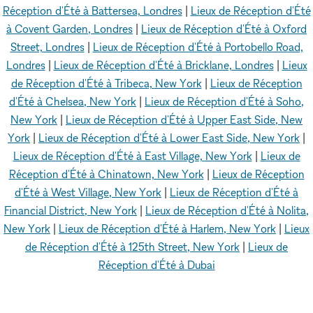
Réception d'Été à Battersea, Londres
|
Lieux de Réception d'Été
à Covent Garden, Londres
|
Lieux de Réception d'Été à Oxford
Street, Londres
|
Lieux de Réception d'Été à Portobello Road,
Londres
|
Lieux de Réception d'Été à Bricklane, Londres
|
Lieux
de Réception d'Été à Tribeca, New York
|
Lieux de Réception
d'Été à Chelsea, New York
|
Lieux de Réception d'Été à Soho,
New York
|
Lieux de Réception d'Été à Upper East Side, New
York
|
Lieux de Réception d'Été à Lower East Side, New York
|
Lieux de Réception d'Été à East Village, New York
|
Lieux de
Réception d'Été à Chinatown, New York
|
Lieux de Réception
d'Été à West Village, New York
|
Lieux de Réception d'Été à
Financial District, New York
|
Lieux de Réception d'Été à Nolita,
New York
|
Lieux de Réception d'Été à Harlem, New York
|
Lieux
de Réception d'Été à 125th Street, New York
|
Lieux de
Réception d'Été à Dubai