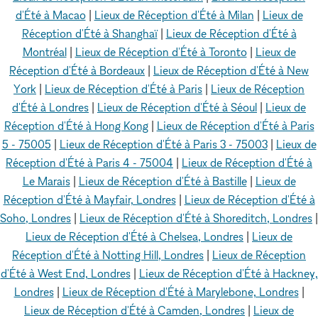
d'Été à Macao
|
Lieux de Réception d'Été à Milan
|
Lieux de
Réception d'Été à Shanghaï
|
Lieux de Réception d'Été à
Montréal
|
Lieux de Réception d'Été à Toronto
|
Lieux de
Réception d'Été à Bordeaux
|
Lieux de Réception d'Été à New
York
|
Lieux de Réception d'Été à Paris
|
Lieux de Réception
d'Été à Londres
|
Lieux de Réception d'Été à Séoul
|
Lieux de
Réception d'Été à Hong Kong
|
Lieux de Réception d'Été à Paris
5 - 75005
|
Lieux de Réception d'Été à Paris 3 - 75003
|
Lieux de
Réception d'Été à Paris 4 - 75004
|
Lieux de Réception d'Été à
Le Marais
|
Lieux de Réception d'Été à Bastille
|
Lieux de
Réception d'Été à Mayfair, Londres
|
Lieux de Réception d'Été à
Soho, Londres
|
Lieux de Réception d'Été à Shoreditch, Londres
|
Lieux de Réception d'Été à Chelsea, Londres
|
Lieux de
Réception d'Été à Notting Hill, Londres
|
Lieux de Réception
d'Été à West End, Londres
|
Lieux de Réception d'Été à Hackney,
Londres
|
Lieux de Réception d'Été à Marylebone, Londres
|
Lieux de Réception d'Été à Camden, Londres
|
Lieux de