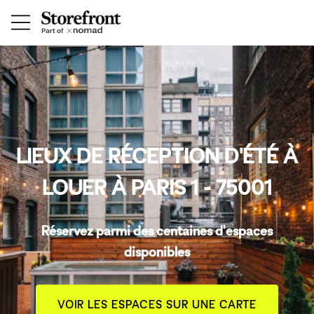
LIEUX DE RÉCEPTION D'ÉTÉ À
LOUER À PARIS 1 - 75001
Réservez parmi des centaines d'espaces
disponibles
VOIR LES ESPACES SUR UNE CARTE