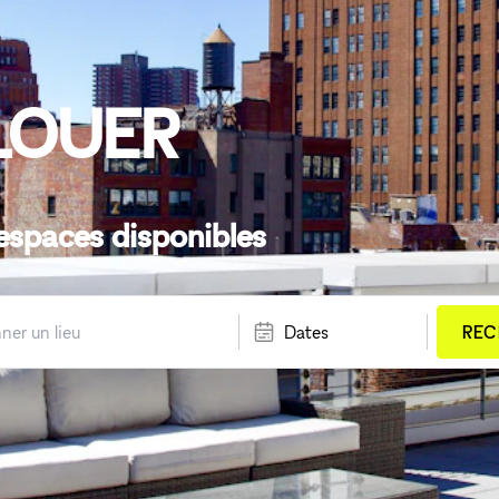
LOUER
espaces disponibles
Dates
REC