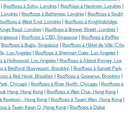
|
Rooftops à Soho, Londres
|
Rooftops à Hackney, Londres
|
 Londres
|
Rooftops à Battersea, Londres
|
Rooftops à South
Rooftops à West End, Londres
|
Rooftops à Knightsbridge,
Kings Road, Londres
|
Rooftops à Brewer Street, Londres
|
Singapour
|
Rooftops à CBD, Singapour
|
Rooftops à Raffles
|
Rooftops à Bugis, Singapour
|
Rooftops à Hôtel de Ville (City
ls, Los Angeles
|
Rooftops à Sherman Oaks, Los Angeles
|
s à Hollywood, Los Angeles
|
Rooftops à Abbot Kinney, Los
s à Bedford-Stuyvesant, Brooklyn
|
Rooftops à Sunset Park,
tops à Red Hook, Brooklyn
|
Rooftops à Gowanus, Brooklyn
|
Park, Chicago
|
Rooftops à River North, Chicago
|
Rooftops à
huk Hang, Hong Kong
|
Rooftops à Wan Chai, Hong Kong
|
à Kowloon , Hong Kong
|
Rooftops à Tsuen Wan, Hong Kong
|
ops à Tsuen Kwan O, Hong Kong
|
Rooftops à Dubai