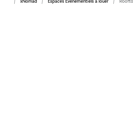
xNomad
Espaces Événementiels à louer
Rooft
METTRE EN VA
VOTRE MARQU
GRÂCE À DES 
POP-UP FLEXIB