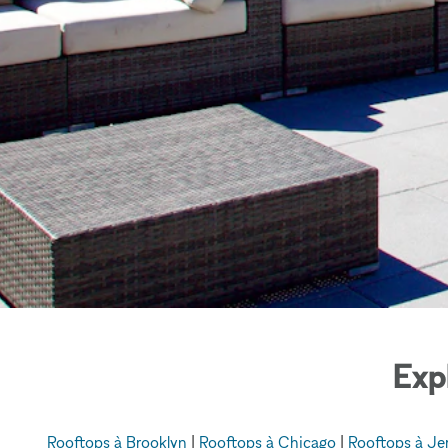
Exp
Rooftops à Brooklyn
|
Rooftops à Chicago
|
Rooftops à Je