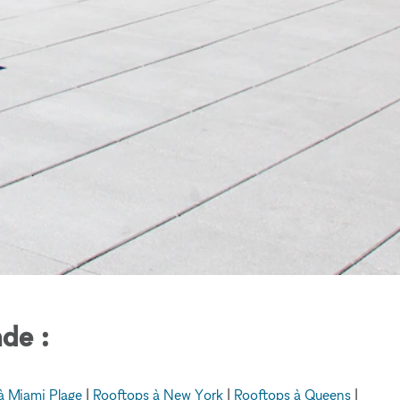
de :
à Miami Plage
|
Rooftops à New York
|
Rooftops à Queens
|