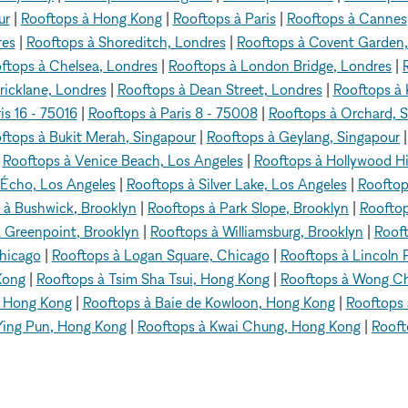
ur
|
Rooftops à Hong Kong
|
Rooftops à Paris
|
Rooftops à Cannes
res
|
Rooftops à Shoreditch, Londres
|
Rooftops à Covent Garden,
ftops à Chelsea, Londres
|
Rooftops à London Bridge, Londres
|
ricklane, Londres
|
Rooftops à Dean Street, Londres
|
Rooftops à 
is 16 - 75016
|
Rooftops à Paris 8 - 75008
|
Rooftops à Orchard, 
ftops à Bukit Merah, Singapour
|
Rooftops à Geylang, Singapour
|
Rooftops à Venice Beach, Los Angeles
|
Rooftops à Hollywood Hil
 Écho, Los Angeles
|
Rooftops à Silver Lake, Los Angeles
|
Rooftop
 à Bushwick, Brooklyn
|
Rooftops à Park Slope, Brooklyn
|
Rooftop
 Greenpoint, Brooklyn
|
Rooftops à Williamsburg, Brooklyn
|
Roof
hicago
|
Rooftops à Logan Square, Chicago
|
Rooftops à Lincoln 
Kong
|
Rooftops à Tsim Sha Tsui, Hong Kong
|
Rooftops à Wong C
, Hong Kong
|
Rooftops à Baie de Kowloon, Hong Kong
|
Rooftops 
Ying Pun, Hong Kong
|
Rooftops à Kwai Chung, Hong Kong
|
Rooft