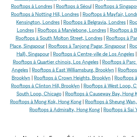
Rooftops à Londres
|
Rooftops à Séoul
|
Rooftops à Singapo
Rooftops à Notting Hill, Londres
|
Rooftops à Mayfair, Lond
Kensington, Londres
|
Rooftops à Belgravia, Londres
|
Roo
Londres
|
Rooftops à Marylebone, Londres
|
Rooftops à B
Rooftops à South Molton Street, Londres
|
Rooftops à Par
Place, Singapour
|
Rooftops à Tanjong Pagar, Singapour
|
Roo
Hall), Singapour
|
Rooftops à Centre-ville de Los Angeles
Rooftops à Quartier chinois, Los Angeles
|
Rooftops à Parc
Angeles
|
Rooftops à East Williamsburg, Brooklyn
|
Rooftops
Brooklyn
|
Rooftops à Crown Heights, Brooklyn
|
Rooftops à
Rooftops à Clinton Hill, Brooklyn
|
Rooftops à West Loop, C
South Loop, Chicago
|
Rooftops à Causeway Bay, Hong 
Rooftops à Mong Kok, Hong Kong
|
Rooftops à Sheung Wan
Rooftops à Admiralty, Hong Kong
|
Rooftops à Sai 