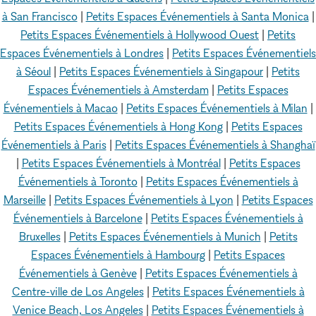
à San Francisco
|
Petits Espaces Événementiels à Santa Monica
|
Petits Espaces Événementiels à Hollywood Ouest
|
Petits
Espaces Événementiels à Londres
|
Petits Espaces Événementiels
à Séoul
|
Petits Espaces Événementiels à Singapour
|
Petits
Espaces Événementiels à Amsterdam
|
Petits Espaces
Événementiels à Macao
|
Petits Espaces Événementiels à Milan
|
Petits Espaces Événementiels à Hong Kong
|
Petits Espaces
Événementiels à Paris
|
Petits Espaces Événementiels à Shanghaï
|
Petits Espaces Événementiels à Montréal
|
Petits Espaces
Événementiels à Toronto
|
Petits Espaces Événementiels à
Marseille
|
Petits Espaces Événementiels à Lyon
|
Petits Espaces
Événementiels à Barcelone
|
Petits Espaces Événementiels à
Bruxelles
|
Petits Espaces Événementiels à Munich
|
Petits
Espaces Événementiels à Hambourg
|
Petits Espaces
Événementiels à Genève
|
Petits Espaces Événementiels à
Centre-ville de Los Angeles
|
Petits Espaces Événementiels à
Venice Beach, Los Angeles
|
Petits Espaces Événementiels à